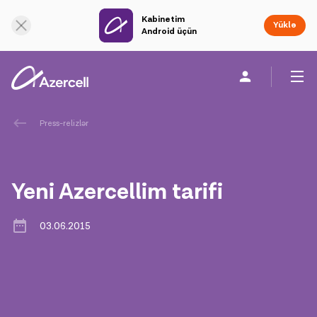
Kabinetim
Onlayn dəstək
Yüklə
Android üçün
Fərdi
Biznes üçün
Şirkət haqqında
Press-relizlər
akart
Yeni Azercellim tarifi
Korporativ Sosial Məsuliyyət
03.06.2015
Dayanıqlılıq
Karyera
Azercell Akademiyası