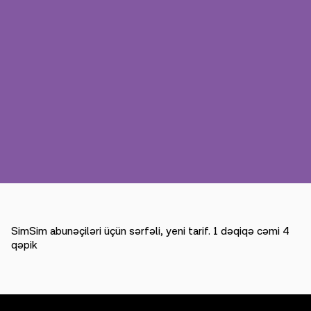
Mətbuat
Əlaqə
Ödəniş
Rouminq
Yeni nəsil
Dil
Azərbaycan
SimSim abunəçiləri üçün sərfəli, yeni tarif. 1 dəqiqə cəmi 4
qəpik