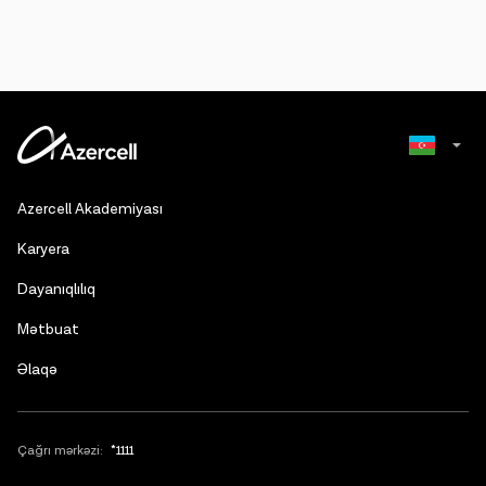
Russian
Azercell Akademiyası
English
Karyera
Dayanıqlılıq
Mətbuat
Əlaqə
Çağrı mərkəzi:
*1111