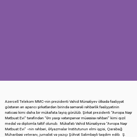
Mətbuat
Əlaqə
Ödəniş
Rouminq
Yeni nəsil
Dil
Azərbaycan
Azercell Telekom MMC-nin prezidenti Vahid Mürsəliyev ölkədə fəaliyyət
göstərən ən aparıcı şirkətlərdən birində səmərəli rəhbərlik fəaliyyətinin
nəticəsi kimi daha bir mükafata layiq görülüb. Şirkət prezidenti “Avropa Nəşr
Mətbuat Evi” tərəfindən “Ən yaxşı vətənpərvər müəssisə rəhbəri” kimi qızıl
medal və diplomla təltif olunub. Mükafatı Vahid Mürsəliyevə “
Avropa Nəşr
Mətbuat Evi” –nin rəhbəri, Əlyazmalar İnstitutunun elmi işçisi, Qarabağ
Müharibəsi veteranı, jurnalist və yazıçı Şöhrət Səlimbəyli təqdim edib. Ş.