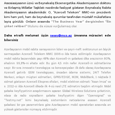
Assosiasiyasının üzvü və Beynəlxalq Ekoenergetika Akademiyasının doktoru
və Birləşmiş Millətlər Təşkilatı nəzdində fəaliyyət göstərən Beynəlxalq Rabitə
Akademiyasının akademikdir.
O, “Azercell Telekom” MMC-nin prezidenti
kimi həm yerli, həm də beynəlxalq qurumlar tərəfindən müxtəlif mükafatlara
layiq görülüb. Onların arasında
“
The Business Year” dərgisindən “İlin
şirkət rəhbəri”
titulunu da xüsusi vurğulamaq olar.
Daha ətraflı məlumat üçün
news@mcs.az
ünvanına müraciət edə
bilərsiniz
Azərbaycanın mobil rabitə sənayesinin lideri və qeyri-neft sektorunun ən böyük
sərmayədarı Azercell Telekom MMC 1996-cı ildə təsis edilmişdir. Azərbaycanın
mobil rabitə bazarındakı payı 48% olan Azercell-in şəbəkəsi ölkə ərazisinin 80%,
əhalinin 99,8%-ni əhatə edir. Bu gün 4,5 mln nəfər Azercell-in xidmətlərinə
seçir. Bir sıra innovativ texnologiya və konsepsiyaları ilk dəfə olaraq Azərbaycana
Azercell gətirib: GSM texnologiyası, öncədən ödəmə sistemi, 24/7 Telefon
Mərkəzi, onlayn müştəri xidmətləri, GPRS/EDGE, M2M, MobilBank, 1 nöqtədə 3
xidmət göstərən Azercell Ekspres ofisləri, mobil elektron xidməti “Asan İmza” və
s. 2012-ci ildə Azercell ölkədə ilk 4-cü nəsl LTE xidmətini təqdim etmişdir. Mobil
şəbəkə keyfiyyətinin araşdırmasını aparan Global Wireless Solutions şirkətinin,
eləcə də radio siqnalların şəbəkə keyfiyyətini ölçən “Opensignal” və
“Testmy.net” kimi beynəlxalq sistemlərin nəticələrinə əsasən Azercell
şəbəkəsi bir çox parametrlərə görə Azərbaycanın mobil operatorları arasında ən
yüksək göstəricilər nümayiş etdirmişdir.