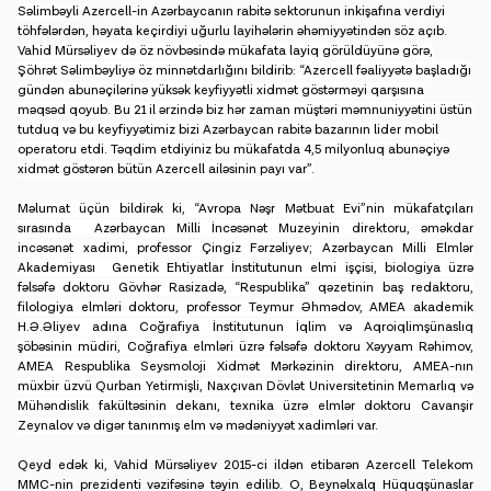
Səlimbəyli
Azercell-in Azərbaycanın rabitə sektorunun inkişafına verdiyi
töhfələrdən, həyata keçirdiyi uğurlu layihələrin əhəmiyyətindən söz açıb.
Vahid Mürsəliyev də öz növbəsində mükafata layiq görüldüyünə görə,
Şöhrət Səlimbəyliyə öz minnətdarlığını bildirib: “Azercell fəaliyyətə başladığı
gündən abunəçilərinə yüksək keyfiyyətli xidmət göstərməyi qarşısına
məqsəd qoyub. Bu 21 il ərzində biz hər zaman müştəri məmnuniyyətini üstün
tutduq və bu keyfiyyətimiz bizi Azərbaycan rabitə bazarının lider mobil
operatoru etdi. Təqdim etdiyiniz bu mükafatda 4,5 milyonluq abunəçiyə
xidmət göstərən bütün Azercell ailəsinin payı var”.
Məlumat üçün bildirək ki, “Avropa Nəşr Mətbuat Evi”nin mükafatçıları
sırasında Azərbaycan Milli İncəsənət Muzeyinin direktoru, əməkdar
incəsənət xadimi, professor Çingiz Fərzəliyev; Azərbaycan Milli Elmlər
Akademiyası Genetik Ehtiyatlar İnstitutunun elmi işçisi, biologiya üzrə
fəlsəfə doktoru Gövhər Rasizadə, “Respublika” qəzetinin baş redaktoru,
filologiya elmləri doktoru, professor Teymur Əhmədov, AMEA akademik
H.Ə.Əliyev adına Coğrafiya İnstitutunun İqlim və Aqroiqlimşünaslıq
şöbəsinin müdiri, Coğrafiya elmləri üzrə fəlsəfə doktoru Xəyyam Rəhimov,
AMEA Respublika Seysmoloji Xidmət Mərkəzinin direktoru, AMEA-nın
müxbir üzvü Qurban Yetirmişli, Naxçıvan Dövlət Universitetinin Memarlıq və
Mühəndislik fakültəsinin dekanı, texnika üzrə elmlər doktoru Cavanşir
Zeynalov və digər tanınmış elm və mədəniyyət xadimləri var.
Qeyd edək ki, Vahid Mürsəliyev 2015-ci ildən etibarən Azercell Telekom
MMC-nin prezidenti vəzifəsinə təyin edilib. O, Beynəlxalq Hüquqşünaslar