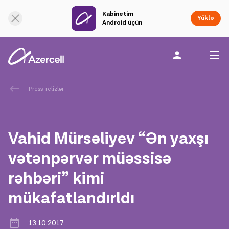
Kabinetim
Onlayn dəstək
Yüklə
Android üçün
Fərdi
Biznes üçün
Şirkət haqqında
Press-relizlər
akart
Vahid Mürsəliyev “Ən yaxşı
Korporativ Sosial Məsuliyyət
vətənpərvər müəssisə
rəhbəri” kimi
Dayanıqlılıq
mükafatlandırldı
Karyera
13.10.2017
Azercell Akademiyası