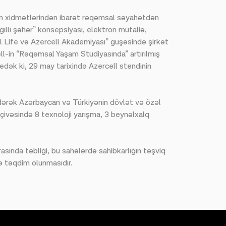
in xidmətlərindən ibarət rəqəmsal səyahətdən
ğıllı şəhər” konsepsiyası, elektron mütaliə,
ll Life və Azercell Akademiyası” guşəsində şirkət
ell-in “Rəqəmsal Yaşam Studiyasında” artırılmış
 edək ki, 29 may tarixində Azercell stendinin
dərək Azərbaycan və Türkiyənin dövlət və özəl
ərçivəsində 8 texnoloji yarışma, 3 beynəlxalq
rasında təbliği, bu sahələrdə sahibkarlığın təşviq
tə təqdim olunmasıdır.