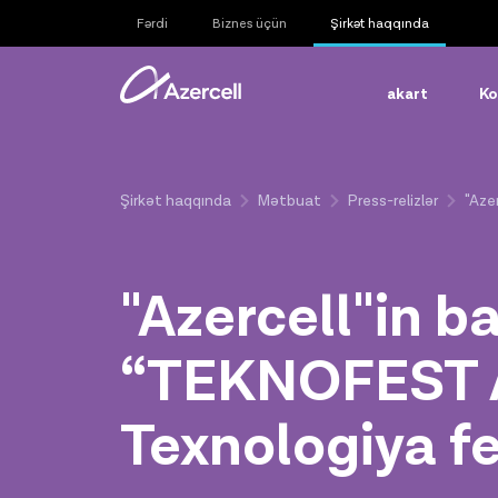
Fərdi
Biznes üçün
Şirkət haqqında
akart
Ko
Şirkət haqqında
Mətbuat
Press-relizlər
"Aze
"Azercell"in b
“TEKNOFEST A
Texnologiya fe