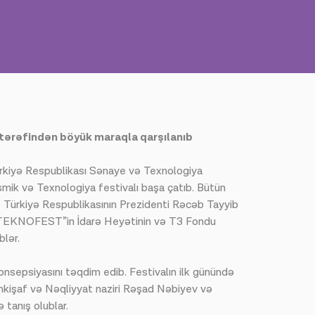
 tərəfindən böyük maraqla qarşılanıb
Türkiyə Respublikası Sənaye və Texnologiya
mik və Texnologiya festivalı başa çatıb. Bütün
ə Türkiyə Respublikasının Prezidenti Rəcəb Tayyib
, “TEKNOFEST”in İdarə Heyətinin və T3 Fondu
blər.
sepsiyasını təqdim edib. Festivalın ilk günündə
nkişaf və Nəqliyyat naziri Rəşad Nəbiyev və
 tanış olublar.