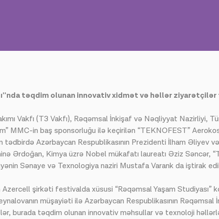
nda təqdim olunan innovativ xidmət və həllər ziyarətçilər
akımı Vakfı (T3 Vakfı), Rəqəmsal İnkişaf və Nəqliyyat Nazirliyi, 
elekom” MMC-in baş sponsorluğu ilə keçirilən “TEKNOFEST” Aerokos
m tədbirdə Azərbaycan Respublikasının Prezidenti İlham Əliyev v
Əminə Ərdoğan, Kimya üzrə Nobel mükafatı laureatı Əziz Səncər
yənin Sənaye və Texnologiya naziri Mustafa Varank da iştirak edi
rcell şirkəti festivalda xüsusi “Rəqəmsal Yaşam Studiyası” kon
ynalovanın müşayiəti ilə Azərbaycan Respublikasının Rəqəmsal İ
lər, burada təqdim olunan innovativ məhsullar və texnoloji həllərlə