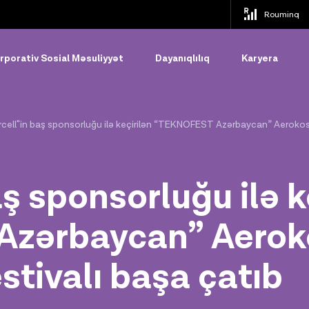
Rouminq
rporativ Sosial Məsuliyyət
Dayanıqlılıq
Karyera
rcell"in baş sponsorluğu ilə keçirilən “TEKNOFEST Azərbaycan” Aerokos
aş sponsorluğu ilə k
zərbaycan” Aerok
stivalı başa çatıb