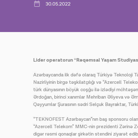
30.05.2022
Lider operatorun “Rəqəmsal Yaşam Studiyası”
Azərbaycanda ilk dəfə olaraq Türkiyə Teknoloji T
Nazirliyinin birgə təşkilatçılığı və “Azercell T
türk dünyasının böyük coşğu ilə izlədiyi möhtəşə
Ərdoğan, birinci xanımlar Mehriban Əliyeva və 
Qəyyumlar Şurasının sədri Selçuk Bayraktar, Türki
“TEKNOFEST Azərbaycan”nın baş sponsoru olan Aze
“Azercell Telekom” MMC-nin prezidenti Zərinə Ze
digər rəsmi qonaqlar şirkətin stendini ziyarət edib