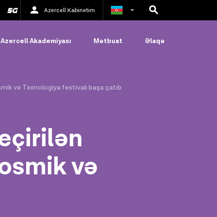
Azercell Kabinetim
Rus
Azercell Akademiyası
Mətbuat
Əlaqə
İngilis
mik və Texnologiya festivalı başa çatıb
eçirilən
osmik və