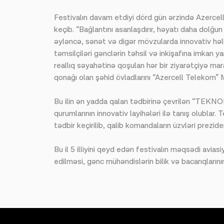
Festivalın davam etdiyi dörd gün ərzində Azerce
keçib. “Bağlantını asanlaşdırır, həyatı daha dolğun
əyləncə, sənət və digər mövzularda innovativ həll
təmsilçiləri gənclərin təhsil və inkişafına imkan
reallıq səyahətinə qoşulan hər bir ziyarətçiyə mar
qonağı olan şəhid övladlarını “Azercell Telekom” 
Bu ilin ən yadda qalan tədbirinə çevrilən “TEKN
qurumlarının innovativ layihələri ilə tanış olublar
tədbir keçirilib, qalib komandaların üzvləri prezid
Bu il 5 illiyini qeyd edən festivalın məqsədi avia
edilməsi, gənc mühəndislərin bilik və bacarıqlarını