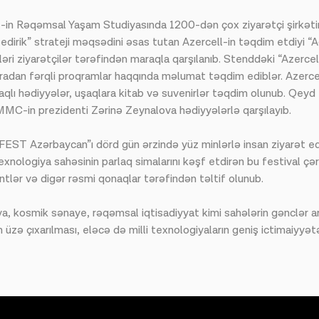
ll-in Rəqəmsal Yaşam Studiyasında 1200-dən çox ziyarətçi şirkət
 edirik” strateji məqsədini əsas tutan Azercell-in təqdim etdiyi “A
əri ziyarətçilər tərəfindən maraqla qarşılanıb. Stenddəki “Azerce
 yaradan fərqli proqramlar haqqında məlumat təqdim ediblər. Azerc
aqlı hədiyyələr, uşaqlara kitab və suvenirlər təqdim olunub. Qeyd
MMC-in prezidenti Zərinə Zeynalova hədiyyələrlə qarşılayıb.
OFEST Azərbaycan”ı dörd gün ərzində yüz minlərlə insan ziyarət e
. Texnologiya sahəsinin parlaq simalarını kəşf etdirən bu festival ç
entlər və digər rəsmi qonaqlar tərəfindən təltif olunub.
siya, kosmik sənaye, rəqəmsal iqtisadiyyat kimi sahələrin gənclər a
n üzə çıxarılması, eləcə də milli texnologiyaların geniş ictimaiyyə