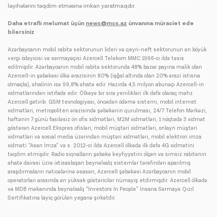
layihələrini təqdim etməsinə imkan yaratmaqdır.
Daha ətraflı məlumat üçün
news@mcs.az
ünvanına müraciət edə
bilərsiniz
Azərbaycanın mobil rabitə sektorunun lideri və qeyri-neft sektorunun ən böyük
vergi ödəyicisi və sərmayəçisi Azercell Telekom MMC 1996-cı ildə təsis
edilmişdir. Azərbaycanın mobil rabitə sektorunda 48% bazar payına malik olan
Azercell-in şəbəkəsi ölkə ərazisinin 80% (işğal altında olan 20% ərazi istisna
olmaqla), əhalinin isə 99,8% əhatə edir. Hazırda 4,5 milyon abunəçi Azercell-in
xidmətlərindən istifadə edir. Ölkəyə bir sıra yenilikləri ilk dəfə olaraq məhz
Azercell gətirib: GSM texnologiyası, öncədən ödəmə sistemi, mobil internet
xidmətləri, metropoliten ərazisində şəbəkənin qurulması, 24/7 Telefon Mərkəzi,
həftənin 7 günü fasiləsiz ön ofis xidmətləri, M2M xidmətləri, 1 nöqtədə 3 xidmət
göstərən Azercell Ekspres ofisləri, mobil müştəri xidmətləri, onlayn müştəri
xidmətləri və sosial media üzərindən müştəri xidmətləri, mobil elektron imza
xidməti “Asan İmza” və s. 2012-ci ildə Azercell ölkədə ilk dəfə 4G xidmətini
təqdim etmişdir. Radio siqnalların şəbəkə keyfiyyətini ölçən və simsiz rabitənin
əhatə dairəsi üzrə ixtisaslaşan beynəlxalq sistemlər tərəfindən aparılmış
araşdırmaların nəticələrinə əsasən, Azercell şəbəkəsi Azərbaycanın mobil
operatorları arasında ən yüksək göstəricilər nümayiş etdirmişdir. Azercell ölkədə
və MDB məkanında beynəlxalq “İnvestors İn People” İnsana Sərmayə Qızıl
Sertifikatına layiq görülən yeganə şirkətdir.