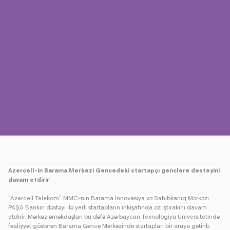
Mətbuat
Əlaqə
Ödəniş
Rouminq
Yeni nəsil
Dil
Azərbaycan
Azercell-in Barama Mərkəzi Gəncədəki startapçı gənclərə dəstəyini
davam etdirir
"
Azercell Telekom” MMC-nin Barama İnnovasiya və Sahibkarlıq Mərkəzi
PAŞA Bankın dəstəyi ilə yerli startapların inkişafında öz iştirakını davam
etdirir. Mərkəz əməkdaşları bu dəfə Azərbaycan Texnologiya Universitetində
fəaliyyət göstərən Barama Gəncə Mərkəzində startapları bir araya gətirib.