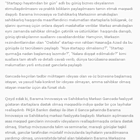
“Startapçı həyatından bir gün” adlı bu görüş biznes ideyalarının
stimullaşdırılmasını və praktik biliklərin paylaşılmasını təmin etmək məqsədi
daşıyıb. Barama İnnovasiya və Sahibkarlıq Mərkəzinin əməkdaşları
sahibkarlıq haqqında maarifləndirici məlumatları startaplarla bölüşərək, öz
işlərini qurmaq üçün onlara dəyərli məsləhətlər veriblər. Mərkəz əməkdaşları
eyni zamanda sahibkar olmağın çətinlik və üstünlükləri haqqında danışıb,
görüş iştirakçılarının suallarını cavablandırıblar. Həmçinin, Mərkəzin
rezindentlərindən olan “Owbike” startap-ının rəhbəri Həsənağa Azad da bu
görüşdə öz təcrübəsini paylaşıb. “Niyə startapçı olmalısınız?”, “Startap
qurmağa nədən başlamaq lazımdır?”, “Nələrə diqqət edilməlidir?” kimi
suallara tam ətraflı və detallı cavab verib, dünya təcrübəsinə əsaslanan
məlumatları yerli entuziast gənclərlə paylaşıb
Gəncədə keçirilən tədbir möhtəşəm ideyası olan və öz biznesinə başlamaq
istəyən, və yaxud hələ konkret bir ideyası olmayan, amma sahibkar olmaq
istəyən insanlar üçün əla fürsət olub.
Qeyd edək ki,
Barama İnnovasiya və Sahibkarlıq Mərkəzi Gəncədə fəaliyyət
göstərən startaplara dəstək olmaq məqsədilə indiyə qədər bir çox layihələr
reallaşdırıb.
PAŞA Bankın dəstəyi ilə ötən il Gəncə şəhərində Barama
İnnovasiya və Sahibkarlıq mərkəzi fəaliyyətə başlayıb. Mərkəzin açılmasında
əsas məqsəd gənclərin innovativ ideyalarını reallaşdırmaqda onlara dəstək
olmaq, Startup mövzusunda təlim və seminarlar, maraqlı görüşlər təşkil
etmək, gənclər tərəfindən müxtəlif mövzularda layihələrin yaradılmasına
yardımçı olmaq, universitetdə təhsil alan tələbələrin Barama Mərkəzinə