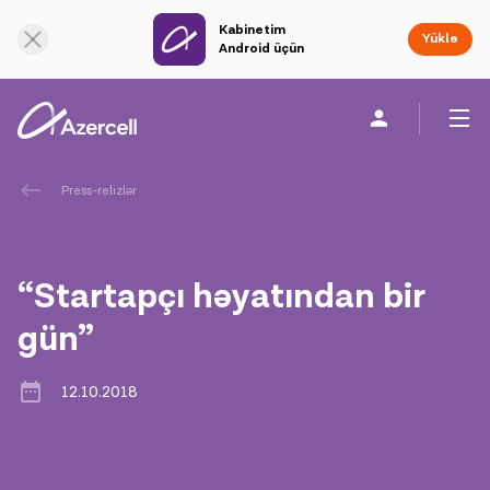
Kabinetim
Onlayn dəstək
Yüklə
Android üçün
Fərdi
Biznes üçün
Şirkət haqqında
Press-relizlər
akart
“Startapçı həyatından bir
Korporativ Sosial Məsuliyyət
gün”
Dayanıqlılıq
12.10.2018
Karyera
Azercell Akademiyası