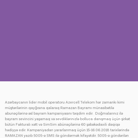
Mətbuat
Əlaqə
Ödəniş
Rouminq
Yeni nəsil
Dil
Azərbaycan
Azərbaycanın lider mobil operatoru Azercell Telekom hər zamankı kimi
müştərilərinin qayğısına qalaraq Ramazan Bayramı münasibətilə
abunəçilərinə əsl bayram kampaniyasını təqdim edir. Doğmalarınız ilə
bayram sevincini yaşamaq və
sevdiklərinizlə bolluca danışmaq üçün
şirkət
bütün Fakturalı xətt və SimSim abünəçilərinə 60 şəbəkədaxili dəqiqə
hədiyyə edir. Kampaniyadan yararlanmaq üçün 15-16.06.2018 tarixlərində
RAMAZAN yazıb 5005-ə SMS ilə göndərmək kifayətdir. 5005-ə göndərilən