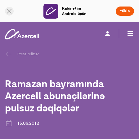
Kabinetim
Onlayn dəstək
Yüklə
Android üçün
Fərdi
Biznes üçün
Şirkət haqqında
Press-relizlər
akart
Ramazan bayramında
Korporativ Sosial Məsuliyyət
Azercell abunəçilərinə
pulsuz dəqiqələr
Dayanıqlılıq
Karyera
15.06.2018
Azercell Akademiyası