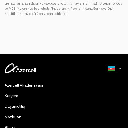
operatorları arasında ən yüksək göstəricilər nümayiş etdirmişdir. Azercell ölkədə
və MDB məkanında beynəlxalq “İnvestors İn People” İnsana Sərmayə Qızıl
Sertifikatına layiq görülən yeganə şirkətdir.
Russian
Azercell Akademiyası
English
Karyera
Dayanıqlılıq
Mətbuat
Əlaqə