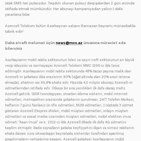
istək SMS-ləri pulsuzdur. Təqdim olunan pulsuz dəqiqələrdən 2 gün ərzində
istifadə etmək mümkündür. Hər abunəçi kampaniyadan yalnız 1 dəfə
yararlana bilər.
Azercell Telekom bütün Azərbaycan xalqını Ramazan bayramı münasibətilə
təbrik edir!
Daha ətraflı məlumat üçün
news@mcs.az
ünvanına müraciət edə
bilərsiniz
Azərbaycanın mobil rabitə sektorunun lideri və qeyri-neft sektorunun ən böyük
vergi ödəyicisi və sərmayəçisi Azercell Telekom MMC 1996-cı ildə təsis
edilmişdir. Azərbaycanın mobil rabitə sektorunda 48% bazar payına malik olan
Azercell-in şəbəkəsi ölkə ərazisinin 80% (işğal altında olan 20% ərazi istisna
olmaqla), əhalinin isə 99,8% əhatə edir. Hazırda 4,5 milyon abunəçi Azercell-in
xidmətlərindən istifadə edir. Ölkəyə bir sıra yenilikləri ilk dəfə olaraq məhz
Azercell gətirib: GSM texnologiyası, öncədən ödəmə sistemi, mobil internet
xidmətləri, metropoliten ərazisində şəbəkənin qurulması, 24/7 Telefon Mərkəzi,
həftənin 7 günü fasiləsiz ön ofis xidmətləri, M2M xidmətləri, 1 nöqtədə 3 xidmət
göstərən Azercell Ekspres ofisləri, mobil müştəri xidmətləri, onlayn müştəri
xidmətləri və sosial media üzərindən müştəri xidmətləri, mobil elektron imza
xidməti “Asan İmza” və s. 2012-ci ildə Azercell ölkədə ilk dəfə 4G xidmətini
təqdim etmişdir. Radio siqnalların şəbəkə keyfiyyətini ölçən və simsiz rabitənin
əhatə dairəsi üzrə ixtisaslaşan beynəlxalq sistemlər tərəfindən aparılmış
araşdırmaların nəticələrinə əsasən, Azercell şəbəkəsi Azərbaycanın mobil