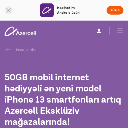
Kabinetim
Onlayn dəstək
Yüklə
Android üçün
Fərdi
Biznes üçün
Şirkət haqqında
Press-relizlər
akart
50GB mobil internet
Korporativ Sosial Məsuliyyət
hədiyyəli ən yeni model
iPhone 13 smartfonları artıq
Dayanıqlılıq
Azercell Eksklüziv
Karyera
mağazalarında!
Azercell Akademiyası