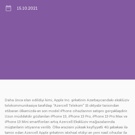
15.10.2021
Mətbuat
Əlaqə
Ödəniş
Rouminq
Yeni nəsil
Dil
Azərbaycan
Daha öncə elan edildiyi kimi, Apple Inc. şirkətinin Azərbaycandakı eksklüziv
telekommunikasiya tərəfdaşı “Azercell Telekom” 15 oktyabr tarixindən
etibarən ölkəmizdə ən son model iPhone cihazlarının satışını gerçəkləşdirir.
Uzun müddətdir gözlənilən iPhone 13, iPhone 13 Pro, iPhone 13 Pro Max və
iPhone 13 Mini smartfonları artıq Azercell Eksklüziv mağazalarında
müştərilərin ixtiyarına verilib. Ölkə ərazisini yüksək keyfiyyətli 4G şəbəkəsi ilə
təmin edən Azercell Apple şirkətinin istehsal etdiyi ən yeni nəsil cihazlar ilə