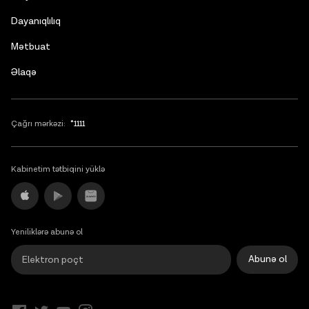
Dayanıqlılıq
Mətbuat
Əlaqə
Çağrı mərkəzi:
*1111
Kabinetim tətbiqini yüklə
Yeniliklərə abunə ol
Abunə ol