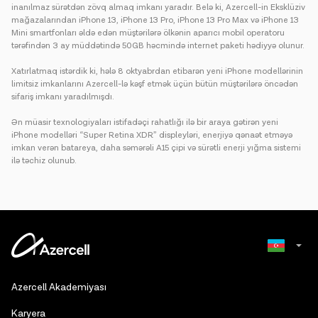
inanılmaz sürətdən zövq almaq imkanı yaradır. Belə ki, Azercell-in Eksklüziv
mağazalarından iPhone 13, iPhone 13 Pro, iPhone 13 Pro Max və iPhone 13
Mini smartfonları əldə edən müştərilərə ölkənin aparıcı mobil operatoru
tərəfindən 3 ay müddətində 50GB həcmində internet paketi hədiyyə olunur.
Xatırlatmaq istərdik ki, hələ 8 oktyabrdan etibarən yeni iPhone modellərinin
limitsiz imkanlarını Azercell-lə kəşf etmək üçün bütün müştərilərə öncədən
sifariş imkanı yaradılmışdı.
Ən müasir texnologiyaları istifadəçi rahatlığı ilə bir araya gətirən yeni
iPhone modelləri “Super Retina XDR” displeyləri, enerjiyə qənaət etməyə
imkan verən batareya, daha səmərəli A15 çipi və sürətli enerji yığma sistemi
ilə təchiz olunub.
Russian
Azercell Akademiyası
English
Karyera