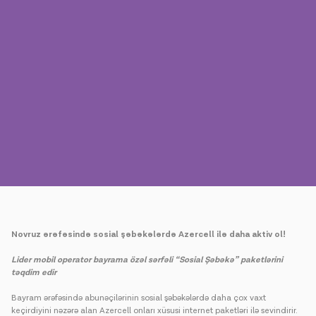
Mətbuat
Əlaqə
Ödəniş
Rouminq
Yeni nəsil
Dil
Azərbaycan
Novruz
ərəfəsində sosial şəbəkələrdə Azercell ilə daha aktiv ol!
Lider mobil operator bayrama özəl sərfəli “Sosial Şəbəkə” paketlərini
təqdim edir
Bayram ərəfəsində abunəçilərinin sosial şəbəkələrdə daha çox vaxt
keçirdiyini nəzərə alan Azercell onları xüsusi internet paketləri ilə sevindirir.