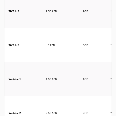
TikTok 2
2.50 AZN
2GB
*10
TikTok 5
5 AZN
5GB
*10
Youtube 1
1.50 AZN
1GB
*10
Youtube 2
2.50 AZN
2GB
*10