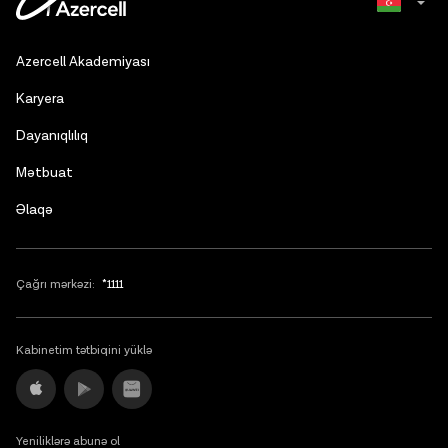
Russian
Azercell Akademiyası
English
Karyera
Dayanıqlılıq
Mətbuat
Əlaqə
Çağrı mərkəzi:
*1111
Kabinetim tətbiqini yüklə
Yeniliklərə abunə ol