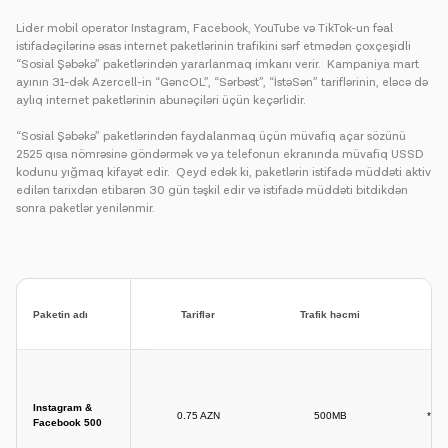
Lider mobil operator Instagram, Facebook, YouTube və TikTok-un fəal
istifadəçilərinə əsas internet paketlərinin trafikini sərf etmədən çoxçeşidli
“Sosial Şəbəkə” paketlərindən yararlanmaq imkanı verir. Kampaniya mart
ayının 31-dək Azercell-in “GəncOL”, “Sərbəst”, “İstəSən” tariflərinin, eləcə də
aylıq internet paketlərinin abunəçiləri üçün keçərlidir.
“Sosial Şəbəkə” paketlərindən faydalanmaq üçün müvafiq açar sözünü
2525 qısa nömrəsinə göndərmək və ya telefonun ekranında müvafiq USSD
kodunu yığmaq kifayət edir. Qeyd edək ki, paketlərin istifadə müddəti aktiv
edilən tarixdən etibarən 30 gün təşkil edir və istifadə müddəti bitdikdən
sonra paketlər yenilənmir.
Paketin adı
Tariflər
Trafik həcmi
Instagram &
0.75 AZN
500MB
*10
Facebook 500