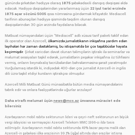
günündə şirkətdən hədiyyə olaraq
1875
şəbəkədaxili danışıq dəqiqəsi əldə
edəcək. Hədiyyə dəqiqələrindən yararlanmaq üçün
22 iyul tarixi ərzində
1875 açar sözünü
5005
qısa nömrəsinə göndərmək kifayətdir. Mediacell
tarifinin abunəçiləri hədiyyə qismində təqdim olunan danışıq
dəqiqələrindən 30 gün ərzində faydalana biləcək.
Mətbuat nümayəndələri üçün “Mediacell” adlı xüsusi tarif paketi təklif edən
ilk operator olan Azercell,
ölkəmizdə jurnalistikanın inkişafına yardım edən
layihələri hər zaman dəstəkləmiş, bu istiqamətdə bir çox təşəbbüslər həyata
keçirmişdir.
Şirkət xaricdən dəvət olunan təlimçilərin iştirakı ilə seminarlar və
məlumat sessiyaları təşkil edərək, jurnalistlərin peşəkar inkişafına öz töhfəsini
vermiş, onların beynəlxalq təcrübələrdən bəhrələnməsinə şərait yaratmışdır.
Vurğulamaq istərdik ki, indiyədək 400-dən çox jurnalist Azercell-in ingilis
dili üzrə təşkil etdiyi kursların iştirakçısı olmuşdur.
Azercell Milli Mətbuat Günü münasibətilə bütün media nümayəndələrini
təbrik edir və onlara fəaliyyətlərində uğurlar arzulayır!
Daha ətraflı məlumat üçün
news@mcs.az
ünvanına müraciət edə
bilərsiniz
Azərbaycanın mobil rabitə sektorunun lideri və qeyri-neft sektorunun ən böyük
vergi ödəyicisi və sərmayəçisi Azercell Telekom MMC 1996-cı ildə təsis
edilmişdir. Azərbaycanın mobil rabitə sektorunda 49% bazar payına malik olan
Azercell-in şəbəkəsi ölkə ərazisinin 99.1% (işğal altında olan ərazilər istisna