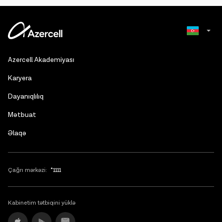
Russian
Azercell Akademiyası
English
Karyera
Dayanıqlılıq
Mətbuat
Əlaqə
Çağrı mərkəzi:
*1111
Kabinetim tətbiqini yüklə