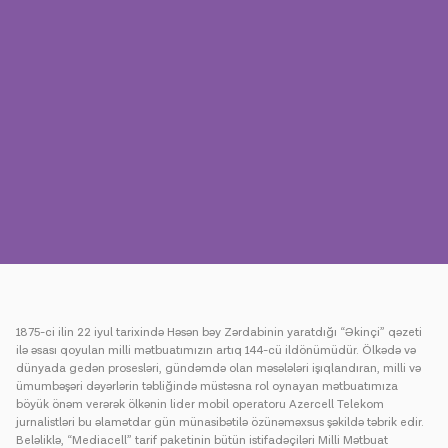
Mətbuat
Əlaqə
Ödəniş
Rouminq
Yeni nəsil
Dil
Azərbaycan
1875-ci ilin 22 iyul tarixində Həsən bəy Zərdabinin yaratdığı “Əkinçi” qəzeti
ilə əsası qoyulan milli mətbuatımızın artıq 144-cü ildönümüdür. Ölkədə və
dünyada gedən prosesləri, gündəmdə olan məsələləri işıqlandıran, milli və
ümumbəşəri dəyərlərin təbliğində müstəsna rol oynayan mətbuatımıza
böyük önəm verərək ölkənin lider mobil operatoru Azercell Telekom
jurnalistləri bu əlamətdar gün münasibətilə özünəməxsus şəkildə təbrik edir.
Beləliklə, “Mediacell” tarif paketinin bütün istifadəçiləri Milli Mətbuat