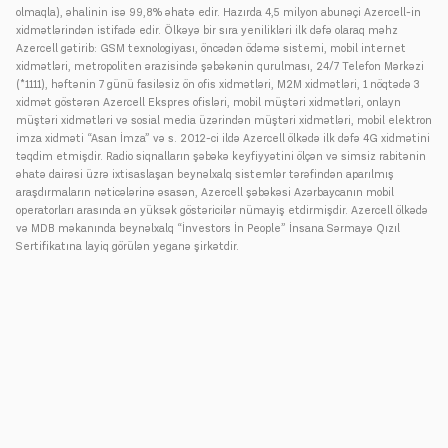
olmaqla), əhalinin isə 99,8% əhatə edir. Hazırda 4,5 milyon abunəçi Azercell-in
xidmətlərindən istifadə edir. Ölkəyə bir sıra yenilikləri ilk dəfə olaraq məhz
Azercell gətirib: GSM texnologiyası, öncədən ödəmə sistemi, mobil internet
xidmətləri, metropoliten ərazisində şəbəkənin qurulması, 24/7 Telefon Mərkəzi
(*1111), həftənin 7 günü fasiləsiz ön ofis xidmətləri, M2M xidmətləri, 1 nöqtədə 3
xidmət göstərən Azercell Ekspres ofisləri, mobil müştəri xidmətləri, onlayn
müştəri xidmətləri və sosial media üzərindən müştəri xidmətləri, mobil elektron
imza xidməti “Asan İmza” və s. 2012-ci ildə Azercell ölkədə ilk dəfə 4G xidmətini
təqdim etmişdir. Radio siqnalların şəbəkə keyfiyyətini ölçən və simsiz rabitənin
əhatə dairəsi üzrə ixtisaslaşan beynəlxalq sistemlər tərəfindən aparılmış
araşdırmaların nəticələrinə əsasən, Azercell şəbəkəsi Azərbaycanın mobil
operatorları arasında ən yüksək göstəricilər nümayiş etdirmişdir. Azercell ölkədə
və MDB məkanında beynəlxalq “İnvestors İn People” İnsana Sərmayə Qızıl
Sertifikatına layiq görülən yeganə şirkətdir.