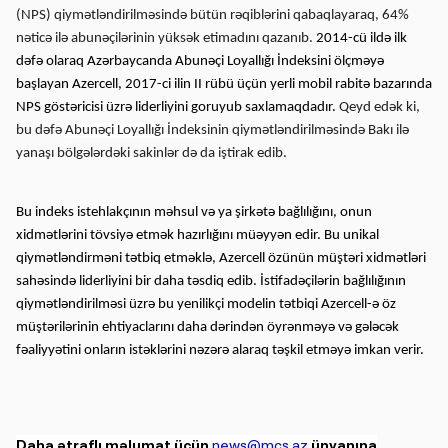
(NPS) qiymətləndirilməsində bütün rəqiblərini qabaqlayaraq, 64%
nəticə ilə abunəçilərinin yüksək etimadını qazanıb.
2014-cü ildə ilk
dəfə olaraq Azərbaycanda Abunəçi Loyallığı İndeksini ölçməyə
başlayan Azercell, 2017-ci ilin II rübü üçün yerli mobil rabitə bazarında
NPS göstəricisi üzrə liderliyini goruyub saxlamaqdadır.
Qeyd edək ki,
bu dəfə
Abunəçi Loyallığı İndeksi
nin qiymətləndirilməsində Bakı ilə
yanaşı bölgələrdəki sakinlər də da iştirak edib.
Bu indeks istehlakçının məhsul və ya şirkətə bağlılığını, onun
xidmətlərini tövsiyə etmək hazırlığını müəyyən edir. Bu unikal
qiymətləndirməni tətbiq etməklə, Azercell özünün müştəri xidmətləri
sahəsində liderliyini bir daha təsdiq edib. İstifadəçilərin bağlılığının
qiymətləndirilməsi üzrə bu yenilikçi modelin tətbiqi Azercell-ə öz
müştərilərinin ehtiyaclarını daha dərindən öyrənməyə və gələcək
fəaliyyətini onların istəklərini nəzərə alaraq təşkil etməyə imkan verir.
Daha ətraflı məlumat üçün
news@mcs.az
ünvanına