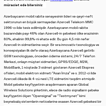
müraciət edə bilərsiniz
Azərbaycanın mobil rabitə sənayesinin lideri və qeyri-neft
sektorunun ən böyük sərmayədarı Azercell Telekom MMC
1996-cı ildə təsis edilmişdir. Azərbaycanın mobil rabitə
bazarındakı payı 48% olan Azercell-in şəbəkəsi ölkə ərazisinin
80%, əhalinin 99,8%-ni əhatə edir. Bu gün 4,5 mln nəfər
Azercell-in xidmətlərinə seçir. Bir sıra innovativ texnologiya və
konsepsiyaları ilk dəfə olaraq Azərbaycana Azercell gətirib:
GSM texnologiyası, öncədən ödəmə sistemi, 24/7 Telefon
Mərkəzi, onlayn müştəri xidmətləri, GPRS/EDGE, M2M,
MobilBank, 1 nöqtədə 3 xidmət göstərən Azercell Ekspres
ofisləri, mobil elektron xidməti “Asan İmza” və s. 2012-ci ildə
Azercell ölkədə ilk 4-cü nəsl LTE xidmətini təqdim etmişdir.
Mobil şəbəkə keyfiyyətinin araşdırmasını aparan Global
Wireless Solutions şirkətinin, eləcə də radio siqnalların şəbəkə
keyfiyyətini ölçən “Opensignal” və “Testmy.net” kimi
beynəlxalq sistemlərin nəticələrinə əsasən Azercell şəbəkəsi bir