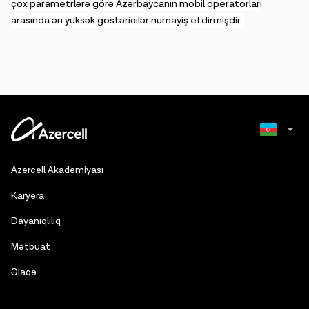
çox parametrlərə görə Azərbaycanın mobil operatorları
arasında ən yüksək göstəricilər nümayiş etdirmişdir.
Russian
Azercell Akademiyası
English
Karyera
Dayanıqlılıq
Mətbuat
Əlaqə