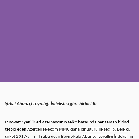
Mətbuat
Əlaqə
Ödəniş
Rouminq
Yeni nəsil
Dil
Azərbaycan
Şirkət Abunəçi Loyallığı İndeksi
nə görə birincidir
Innovativ yenilikləri Azərbaycanın telko bazarında hər zaman birinci
tətbiq edən
Azercell Telekom MMC daha bir uğuru ilə seçilib. Belə ki,
şirkət
2017-ci ilin II rübü üçün Beynəlxalq
Abunəçi Loyallığı İndeksi
nin