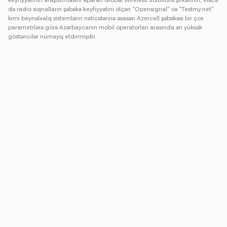
keyfiyyətinin araşdırmasını aparan Global Wireless Solutions şirkətinin, eləcə
də radio siqnalların şəbəkə keyfiyyətini ölçən “Opensignal” və “Testmy.net”
kimi beynəlxalq sistemlərin nəticələrinə əsasən Azercell şəbəkəsi bir çox
parametrlərə görə Azərbaycanın mobil operatorları arasında ən yüksək
göstəricilər nümayiş etdirmişdir.