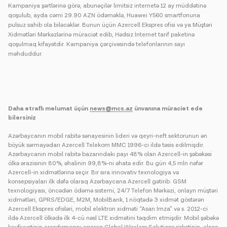
Kampaniya şərtlərinə görə, abunəçilər limitsiz internetə 12 ay müddətinə
qoşulub, ayda cəmi 29.90 AZN ödəməklə, Huawei Y560 smartfonuna
pulsuz sahib ola biləcəklər. Bunun üçün Azercell Ekspres ofisi və ya Müştəri
Xidmətləri Mərkəzlərinə müraciət edib, Hədsiz İnternet tarif paketinə
qoşulmaq kifayətdir. Kampaniya çərçivəsində telefonlarının sayı
məhduddur.
Daha ətraflı məlumat üçün
news@mcs.az
ünvanına müraciət edə
bilərsiniz
Azərbaycanın mobil rabitə sənayesinin lideri və qeyri-neft sektorunun ən
böyük sərmayədarı Azercell Telekom MMC 1996-cı ildə təsis edilmişdir.
Azərbaycanın mobil rabitə bazarındakı payı 48% olan Azercell-in şəbəkəsi
ölkə ərazisinin 80%, əhalinin 99,8%-ni əhatə edir. Bu gün 4,5 mln nəfər
Azercell-in xidmətlərinə seçir. Bir sıra innovativ texnologiya və
konsepsiyaları ilk dəfə olaraq Azərbaycana Azercell gətirib: GSM
texnologiyası, öncədən ödəmə sistemi, 24/7 Telefon Mərkəzi, onlayn müştəri
xidmətləri, GPRS/EDGE, M2M, MobilBank, 1 nöqtədə 3 xidmət göstərən
Azercell Ekspres ofisləri, mobil elektron xidməti “Asan İmza” və s. 2012-ci
ildə Azercell ölkədə ilk 4-cü nəsl LTE xidmətini təqdim etmişdir. Mobil şəbəkə