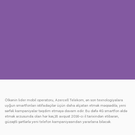
Mətbuat
Əlaqə
Ödəniş
Rouminq
Yeni nəsil
Dil
Azərbaycan
Ölkənin lider mobil operatoru, Azercell Telekom, ən son texnologiyalara
uyğun smartfonları istifadəçilər üçün daha əlçatan etmək məqsədilə, yeni
sərfəli kampaniyalar təqdim etməyə davam edir. Bu dəfə 4G smartfon əldə
etmək arzusunda olan hər kəs,18 avqust 2016-cı il tarixindən etibarən,
güzəştli şərtlərlə yeni telefon kampaniyasından yararlana biləcək.