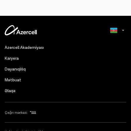
Russian
Azercell Akademiyası
English
Karyera
Dayanıqlılıq
Mətbuat
Əlaqə
Çağrı mərkəzi:
*1111