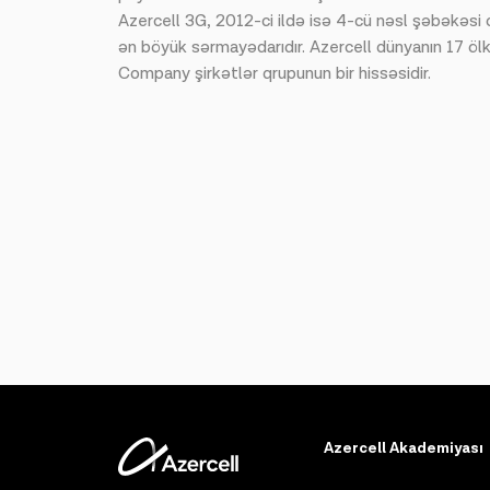
Azercell 3G, 2012-ci ildə isə 4-cü nəsl şəbəkəsi 
ən böyük sərmayədarıdır. Azercell dünyanın 17 ö
Company şirkətlər qrupunun bir hissəsidir.
Azercell Akademiyası