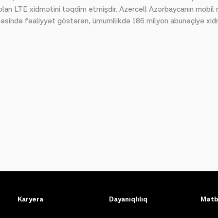
olan LTE xidmətini təqdim etmişdir. Azercell Azərbaycanın mobil r
lkəsində fəaliyyət göstərən, ümumilikdə 186 milyon abunəçiyə xi
Karyera
Dayanıqlılıq
Mətb