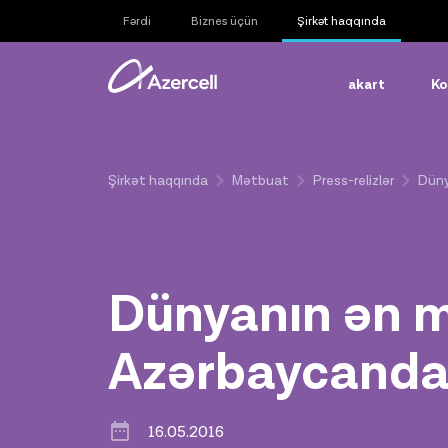
Fərdi
Biznes üçün
Şirkət haqqında
akart
Ko
Şirkət haqqında
Mətbuat
Press-relizlər
Düny
Dünyanın ən m
Azərbaycand
16.05.2016