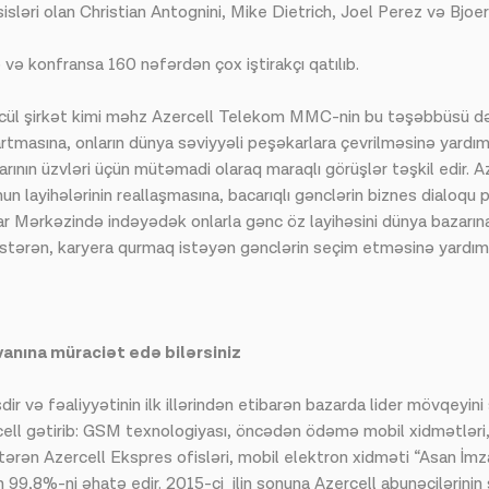
ri olan Christian Antognini, Mike Dietrich, Joel Perez və Bjoern 
 və konfransa 160 nəfərdən çox iştirakçı qatılıb.
cül şirkət kimi məhz Azercell Telekom MMC-nin bu təşəbbüsü dəst
artmasına, onların dünya səviyyəli peşəkarlara çevrilməsinə yardım 
larının üzvləri üçün mütəmadi olaraq maraqlı görüşlər təşkil edir.
un layihələrinin reallaşmasına, bacarıqlı gənclərin biznes dialoqu
r Mərkəzində indəyədək onlarla gənc öz layihəsini dünya bazarına
östərən, karyera qurmaq istəyən gənclərin seçim etməsinə yardım
anına müraciət edə bilərsiniz
 və fəaliyyətinin ilk illərindən etibarən bazarda lider mövqeyini s
ercell gətirib: GSM texnologiyası, öncədən ödəmə mobil xidmət
rən Azercell Ekspres ofisləri, mobil elektron xidməti “Asan İmza
 99,8%-ni əhatə edir. 2015-ci ilin sonuna Azercell abunəçilərinin 