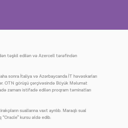
ən təşkil edilən və Azercell tərəfindən
ha sonra İtaliya və Azərbaycanda İT həvəskarları
ediblər. OTN görüşü çərçivəsində Böyük Məlumat
fadə zamanı istifadə edilən proqram təminatları
kçıların suallarına vaxt ayrılıb. Maraqlı sual
q “Oracle” kursu əldə edib.