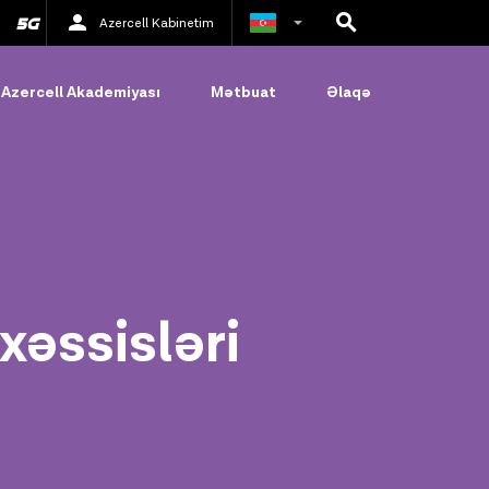
Azercell Kabinetim
Rus
Azercell Akademiyası
Mətbuat
Əlaqə
İngilis
əssisləri