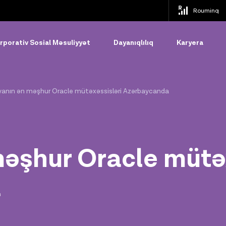
Rouminq
rporativ Sosial Məsuliyyət
Dayanıqlılıq
Karyera
anın ən məşhur Oracle mütəxəssisləri Azərbaycanda
əşhur Oracle mütəx
a