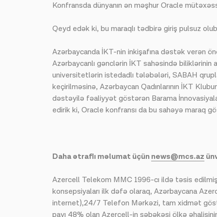
Konfransda dünyanın ən məşhur Oracle mütəxəssislə
Qeyd edək ki, bu maraqlı tədbirə giriş pulsuz olub
Azərbaycanda İKT-nin inkişafına dəstək verən ön
Azərbaycanlı gənclərin İKT sahəsində biliklərinin 
universitetlərin istedadlı tələbələri, SABAH qrup
keçirilməsinə, Azərbaycan Qadınlarının İKT Klubun
dəstəyilə fəaliyyət göstərən Barama İnnovasiyala
edirik ki, Oracle konfransı da bu sahəyə maraq g
Daha ətraflı məlumat üçün
news@mcs.az
ünv
Azercell Telekom MMC 1996-cı ildə təsis edilmişdir
konsepsiyaları ilk dəfə olaraq, Azərbaycana Az
internet),24/7 Telefon Mərkəzi, tam xidmət göstə
payı 48% olan Azercell-in şəbəkəsi ölkə əhalisinin