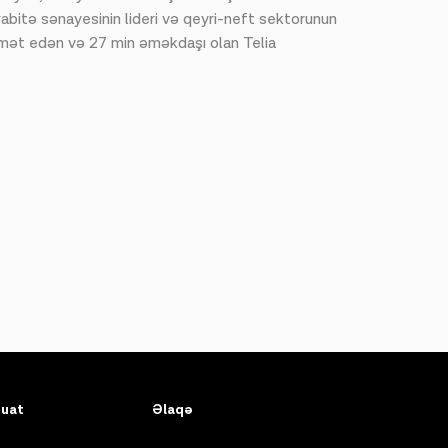
abitə sənayesinin lideri və qeyri-neft sektorunun
dmət edən və 27 min əməkdaşı olan Telia
uat
Əlaqə