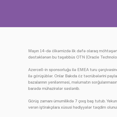
Mayın 14-də ölkəmizdə ilk dəfə olaraq möhtəşəm 
dəstəklənən bu təşəbbüs OTN (Oracle Technology
Azercell-in sponsorluğu ilə EMEA turu çərçivəsi
ilə görüşüblər. Onlar Bakıda öz təcrübələrini payl
bazalarının yenilənməsi, məlumatın sorğulanmasınd
barədə mühazirələr səslənib.
Görüş zamanı ümumilikdə 7 çıxış baş tutub. Yekun se
verən iştirakçılara xüsusi hədiyyələr təqdim olun