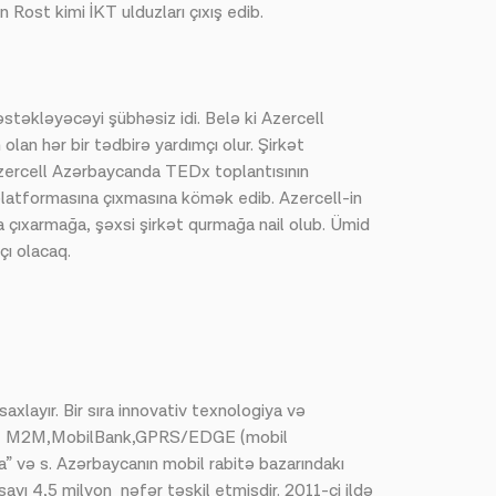
Rost kimi İKT ulduzları çıxış edib.
əkləyəcəyi şübhəsiz idi. Belə ki Azercell
olan hər bir tədbirə yardımçı olur. Şirkət
 Azercell Azərbaycanda TEDx toplantısının
 platformasına çıxmasına kömək edib. Azercell-in
 çıxarmağa, şəxsi şirkət qurmağa nail olub. Ümid
çı olacaq.
axlayır. Bir sıra innovativ texnologiya və
ləri, M2M,MobilBank,GPRS/EDGE (mobil
” və s. Azərbaycanın mobil rabitə bazarındakı
sayı 4,5 milyon nəfər təşkil etmişdir. 2011-ci ildə