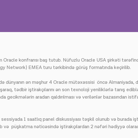
Oracle konfransı baş tutub. Nüfuzlu Oracle USA şirkəti tərəfind
 Network) EMEA turu tərkibində görüş formatında keçirilib.
ndə dünyanın ən məşhur 4 Oracle mütəxəssisi öncə Almaniyada, da
aşaraq, tədbir iştirakçılarını ən son texnoloji yeniliklərlə tanış 
a gecikmələrin aradan qaldırılması və verilənlər bazasından isti
ssiyada 1 saatlıq panel diskussiyası təşkil olunub və burada iştira
ub və püşkatma nəticəsində iştirakçılardan 2 nəfəri hədiyyə olara