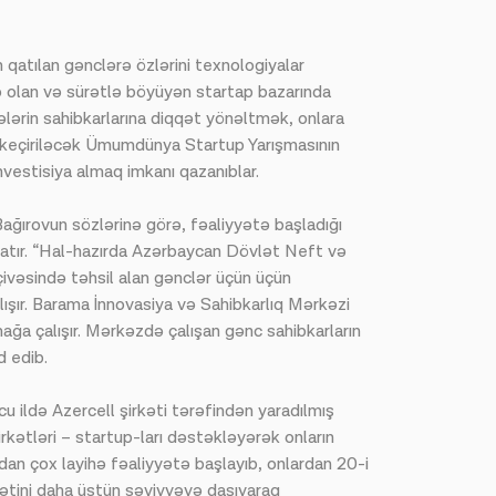
n qatılan gənclərə özlərini texnologiyalar
 olan və sürətlə böyüyən startap bazarında
lərin sahibkarlarına diqqət yönəltmək, onlara
ə keçiriləcək Ümumdünya Startup Yarışmasının
nvestisiya almaq imkanı qazanıblar.
ağırovun sözlərinə görə, fəaliyyətə başladığı
 atır. “Hal-hazırda Azərbaycan Dövlət Neft və
ivəsində təhsil alan gənclər üçün üçün
lışır. Barama İnnovasiya və Sahibkarlıq Mərkəzi
mağa çalışır. Mərkəzdə çalışan gənc sahibkarların
d edib.
ildə Azercell şirkəti tərəfindən yaradılmış
rkətləri – startup-ları dəstəkləyərək onların
dan çox layihə fəaliyyətə başlayıb, onlardan 20-i
yətini daha üstün səviyyəyə daşıyaraq