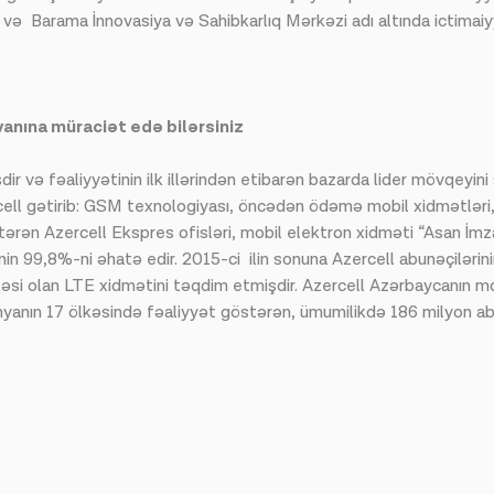
b və Barama İnnovasiya və Sahibkarlıq Mərkəzi adı altında ictima
anına müraciət edə bilərsiniz
 və fəaliyyətinin ilk illərindən etibarən bazarda lider mövqeyini s
ercell gətirib: GSM texnologiyası, öncədən ödəmə mobil xidmət
rən Azercell Ekspres ofisləri, mobil elektron xidməti “Asan İmza
in 99,8%-ni əhatə edir. 2015-ci ilin sonuna Azercell abunəçilərini
kəsi olan LTE xidmətini təqdim etmişdir. Azercell Azərbaycanın mob
nyanın 17 ölkəsində fəaliyyət göstərən, ümumilikdə 186 milyon 