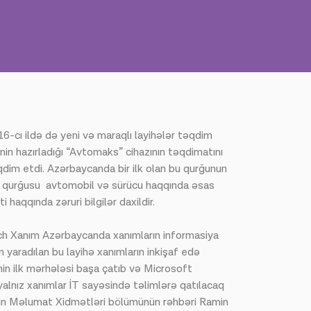
-cı ildə də yeni və maraqlı layihələr təqdim
tinin hazırladığı “Avtomaks” cihazının təqdimatını
dim etdi. Azərbaycanda bir ilk olan bu qurğunun
” qurğusu avtomobil və sürücu haqqında əsas
haqqında zəruri bilgilər daxildir.
h Xanım Azərbaycanda xanımların informasiya
ün yaradılan bu layihə xanımların inkişaf edə
ihənin ilk mərhələsi başa çatıb və Microsoft
 yalnız xanımlar İT sayəsində təlimlərə qatılacaq
ellin Məlumat Xidmətləri bölümünün rəhbəri Ramin