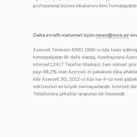
professional biznes inkubatoru kimi formalaşdırı
Daha ətraflı məlumat üçün
news@mcs.az
ünv
Azercell Telekom MMC 1996-cı ildə təsis edilmişdir
konsepsiyaları ilk dəfə olaraq, Azərbaycana Az
internet),24/7 Telefon Mərkəzi, tam xidmət göstə
payı 48,2% olan Azercell-in şəbəkəsi ölkə əhalisin
ildə Azercell 3G, 2012-ci ildə isə 4-cü nəsl şəbə
sektorunun ən böyük sərmayədarıdır. Azercell dü
TeliaSonera şirkətlər qrupunun bir hissəsidir.