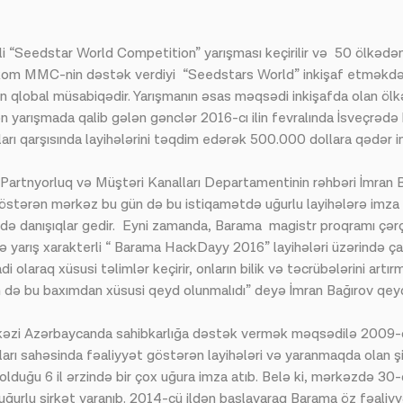
rətli “Seedstar World Competition” yarışması keçirilir və 50 ölkədə
lekom MMC-nin dəstək verdiyi “Seedstars World” inkişaf etməkdə
n qlobal müsabiqədir. Yarışmanın əsas məqsədi inkişafda olan ölkə
n yarışmada qalib gələn gənclər 2016-cı ilin fevralında İsveçrəd
ları qarşısında layihələrini təqdim edərək 500.000 dollara qədər i
 Partnyorluq və Müştəri Kanalları Departamentinin rəhbəri İmran B
göstərən mərkəz bu gün də bu istiqamətdə uğurlu layihələrə imza
də danışıqlar gedir. Eyni zamanda, Barama magistr proqramı çərç
ə yarış xarakterli “ Barama HackDayy 2016” layihələri üzərində ça
laraq xüsusi təlimlər keçirir, onların bilik və təcrübələrini artır
im də bu baxımdan xüsusi qeyd olunmalıdı” deyə İmran Bağırov qey
kəzi Azərbaycanda sahibkarlığa dəstək vermək məqsədilə 2009-cu 
arı sahəsinda fəaliyyət göstərən layihələri və yaranmaqda olan şi
duğu 6 il ərzində bir çox uğura imza atıb. Belə ki, mərkəzdə 30-
 uğurlu şirkət yaranıb. 2014-cü ildən başlayaraq Barama öz fəaliy