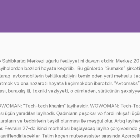
hibkarlıq Mərkəzi uğurlu fəaliyyətini davam etdirir. Mərkəz 2016
u layihələrdən bəziləri həyata keçirilib. Bu günlərdə “Sumaks” şirkə
raq avtomobillərin təhlükəsizliyini təmin edən yerli məhsulu təq
 etmək və ona nəzarəti həyata keçirməkdən ibarətdir. “Avtomaks
, buraxılış ili, texniki vəziyyəti, o cümlədən, sürücünün şəxsiyyəti 
ə WOWOMAN: “Tech-tech khanim” layihəsidir. WOWOMAN: Tech-Tec
ması üçün yaradılan layihədir. Qadınların peşəkar və fərdi inkişafı üç
n, kursların və tədbirlərin təşkil olunması ilə məşğul olur. Artıq lay
lar. Fevralın 27-də ikinci mərhələsi başlayacaq layihə çərçivəsində
maarifləndiriləcəklər. Təlim keçən mütəxəssislər sırasında Azerc