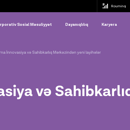
Rouminq
rporativ Sosial Məsuliyyət
Dayanıqlılıq
Karyera
ma İnnovasiya və Sahibkarlıq Mərkəzindən yeni layihələr
siya və Sahibkarlı