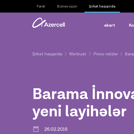
Fərdi
Biznes üçün
Şirkət haqqında
akart
Ko
Şirkət haqqında
Mətbuat
Press-relizlər
Bara
Barama İnnova
yeni layihələr
26.02.2016