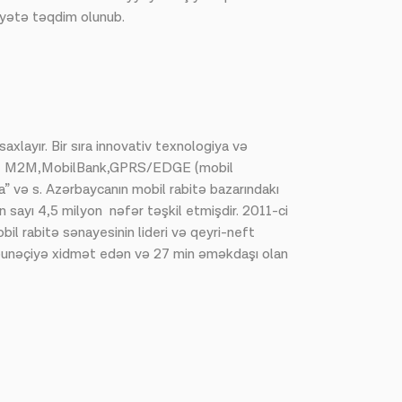
iyyətə təqdim olunub.
axlayır. Bir sıra innovativ texnologiya və
ləri, M2M,MobilBank,GPRS/EDGE (mobil
” və s. Azərbaycanın mobil rabitə bazarındakı
n sayı 4,5 milyon nəfər təşkil etmişdir. 2011-ci
il rabitə sənayesinin lideri və qeyri-neft
abunəçiyə xidmət edən və 27 min əməkdaşı olan