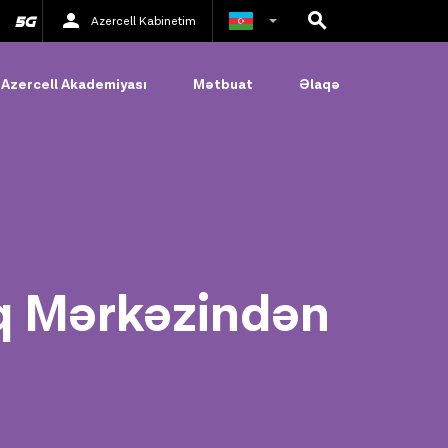
Azercell Kabinetim
Rus
Azercell Akademiyası
Mətbuat
Əlaqə
İngilis
q Mərkəzindən