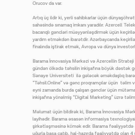
Orucov da var.
Artıq üç ildir ki, yerli sahibkarlar üçün dünyaşöh
sahəsində sınamaq imkanı yaradılır. Azercell Te
bacarıqlı gəncləri müəyyənləşdirmək üçün keçirilə
yardım etməkdən ibarətdir. Azərbaycanda keçirilə
finalında iştirak etmək, Avropa və dünya investor
Barama İnnovasiya Mərkəzi və Azercellin Strateji
gündən ölkədə təhsilin inkişafına böyük dəstək 
Sənaye Universiteti ilə gələcək əməkdaşlıq barə
“Təhsil.Online” və gənc proqramçılar üçün təlim v
eyni zamanda burda çalışan gənclər üçün mütəmadi o
inkişafına yönəlmiş “Digital Marketing” üzrə təl
Məlumat üçün bildirək ki, Barama İnnovasiya Mər
layihədir. Barama əsasən informasiya texnologiyal
şirkətləşməsinə kömək edir. Barama fəaliyyətdə ol
uğurla başa çatıb, hal-hazırda fəaliyyətdə olan 4