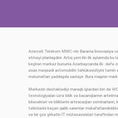
Azercell Telekom MMC-nin Barama İnnovasiya və Sa
etməyi planlaşdırır. Artıq yeni ilin ilk aylarında b
keçirən mərkəz bununla Azərbaycanda ilk dəfə ola
əsas məqsədi avtomobilin təhlükəsizliyini təmin
məlumatları yaddaşda saxlayır. Bura maşının markası
Mərkəzin dəstəklədiyi maraqlı işlərdən biri d
texnologiyaları üzrə bilik və bacarıqlarının artırıl
biləcəkləri və biliklərini artıracaqları seminarları
təlimlərini keçən qalib xanımlar mükafatlandırılıb
və bir çox şirkətin İT mütəxəssisləri tərəfindən 