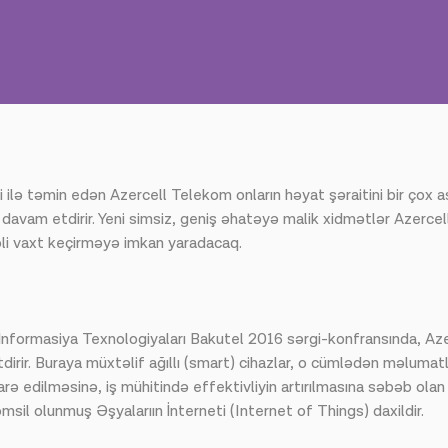
əti ilə təmin edən Azercell Telekom onların həyat şəraitini bir ço
 davam etdirir. Yeni simsiz, geniş əhatəyə malik xidmətlər Azercel
əli vaxt keçirməyə imkan yaradacaq.
formasiya Texnologiyaları Bakutel 2016 sərgi-konfransında, Aze
dirir. Buraya müxtəlif ağıllı (smart) cihazlar, o cümlədən məlum
ə edilməsinə, iş mühitində effektivliyin artırılmasına səbəb olan
əmsil olunmuş Əşyalarıın İnterneti (Internet of Things) daxildir.