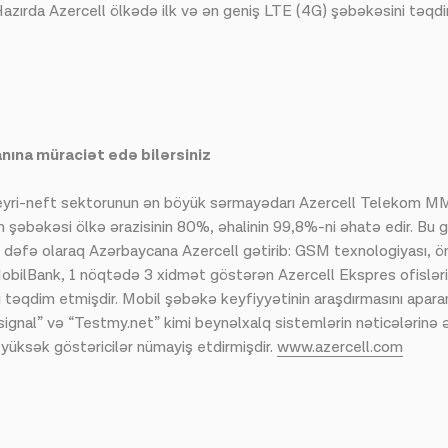
azırda Azercell ölkədə ilk və ən geniş LTE (4G) şəbəkəsini təqdi
nına müraciət edə bilərsiniz
qeyri-neft sektorunun ən böyük sərmayədarı Azercell Telekom MMC
n şəbəkəsi ölkə ərazisinin 80%, əhalinin 99,8%-ni əhatə edir. Bu g
 ilk dəfə olaraq Azərbaycana Azercell gətirib: GSM texnologiyası
lBank, 1 nöqtədə 3 xidmət göstərən Azercell Ekspres ofisləri, 
ni təqdim etmişdir. Mobil şəbəkə keyfiyyətinin araşdırmasını apara
nsignal” və “Testmy.net” kimi beynəlxalq sistemlərin nəticələrinə
yüksək göstəricilər nümayiş etdirmişdir.
www.azercell.com