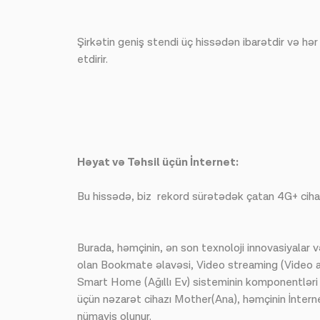
Şirkətin geniş stendi üç hissədən ibarətdir və hər
etdirir.
Həyat və Təhsil üçün İnternet:
Bu hissədə, biz rekord sürətədək çatan 4G+ cihaz
Burada, həmçinin, ən son texnoloji innovasiyalar 
olan Bookmate əlavəsi, Video streaming (Video ax
Smart Home (Ağıllı Ev) sisteminin komponentləri k
üçün nəzarət cihazı Mother(Ana), həmçinin İntern
nümayiş olunur.