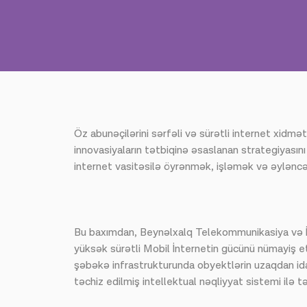
Öz abunəçilərini sərfəli və sürətli internet xidm
innovasiyaların tətbiqinə əsaslanan strategiyasını
internet vasitəsilə öyrənmək, işləmək və əylənc
Bu baxımdan, Beynəlxalq Telekommunikasiya və İn
yüksək sürətli Mobil İnternetin gücünü nümayiş et
şəbəkə infrastrukturunda obyektlərin uzaqdan idar
təchiz edilmiş intellektual nəqliyyat sistemi ilə t