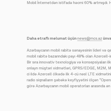
Mobil İnternetdən istifadə həcmi 60% artmışdı. H
Daha ətraflı məlumat üçün
news@mcs.az
ünva
Azərbaycanın mobil rabitə sənayesinin lideri və 
mobil rabitə bazarındakı payı 48% olan Azercell-i
Bir sıra innovativ texnologiya və konsepsiyaları
onlayn müştəri xidmətləri, GPRS/EDGE, M2M, Mobi
ci ildə Azercell ölkədə ilk 4-cü nəsl LTE xidməti
radio siqnalların şəbəkə keyfiyyətini ölçən “Ope
görə Azərbaycanın mobil operatorları arasında ən 