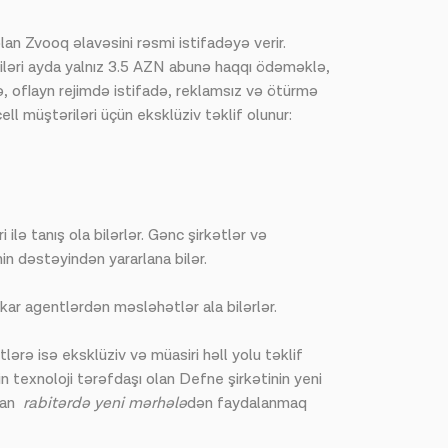
an Zvooq əlavəsini rəsmi istifadəyə verir.
çiləri ayda yalnız 3.5 AZN abunə haqqı ödəməklə,
ə, oflayn rejimdə istifadə, reklamsız və ötürmə
 müştəriləri üçün eksklüziv təklif olunur:
lə tanış ola bilərlər. Gənc şirkətlər və
nin dəstəyindən yararlana bilər.
əkar agentlərdən məsləhətlər ala bilərlər.
lərə isə eksklüziv və müasiri həll yolu təklif
n texnoloji tərəfdaşı olan Defne şirkətinin yeni
adan
rabitərdə yeni mərhələ
dən faydalanmaq