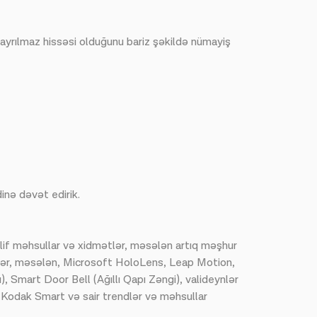
n ayrılmaz hissəsi olduğunu bariz şəkildə nümayiş
inə dəvət edirik.
əlif məhsullar və xidmətlər, məsələn artıq məşhur
iklər, məsələn, Microsoft HoloLens, Leap Motion,
 Smart Door Bell (Ağıllı Qapı Zəngi), valideynlər
, Kodak Smart və sair trendlər və məhsullar