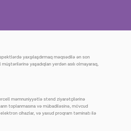
x aspektlərdə yaxşılaşdırmaq məqsədilə ən son
l müştərilərinə yaşadıqları yerdən asılı olmayaraq,
rcell məmnuniyyətlə stend ziyarətçilərinə
atların toplanmasına və mübadiləsinə, mövcud
 elektron cihazlar, və yaxud proqram təminatı ilə