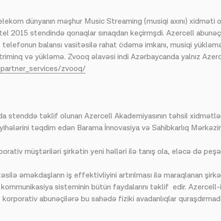
elekom dünyanın məşhur Music Streaming (musiqi axını) xidməti ol
kutel 2015 stendində qonaqlar sınaqdan keçirmşdi. Azercell abunə
l telefonun balansı vasitəsilə rahat ödəmə imkanı, musiqi yükləm
iminq və yükləmə. Zvooq əlavəsi indi Azərbaycanda yalnız Azercell
/partner_services/zvooq/
 stenddə təklif olunan Azercell Akademiyasının təhsil xidmətləri i
layihələrini təqdim edən Barama İnnovasiya və Sahibkarlıq Mərkəzi
rativ müştəriləri şirkətin yeni həlləri ilə tanış ola, eləcə də peş
ilə əməkdaşların iş effektivliyini artırılması ilə maraqlanan şirkət
ommunikasiya sisteminin bütün faydalarını təklif edir. Azercell-i
mət korporativ abunəçilərə bu sahədə fiziki avadanlıqlar quraşdırm