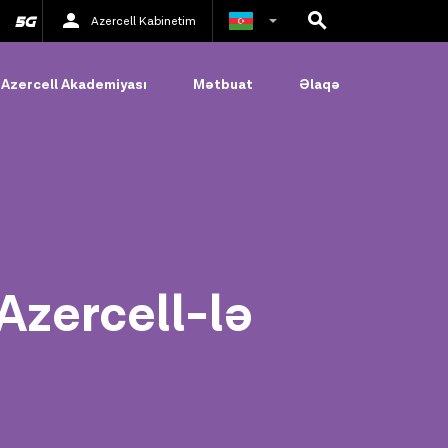
Azercell Kabinetim
Rus
Azercell Akademiyası
Mətbuat
Əlaqə
İngilis
zercell-lə