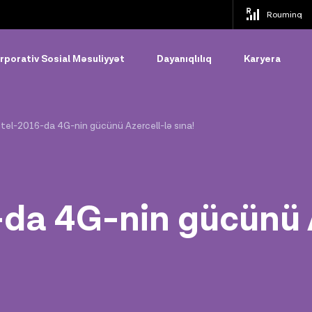
Rouminq
rporativ Sosial Məsuliyyət
Dayanıqlılıq
Karyera
tel-2016-da 4G-nin gücünü Azercell-lə sına!
da 4G-nin gücünü A