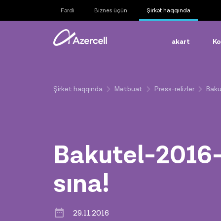
Fərdi
Biznes üçün
Şirkət haqqında
akart
Ko
Şirkət haqqında
Mətbuat
Press-relizlər
Baku
Bakutel-2016-
sına!
29.11.2016