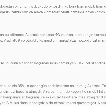
kdaşları bir ümumi şəbəkədə birləşdirir ki, bura həm mobil, həm də
laqəsini təmin edir və əlavə xidmətlər təklif etməklə daxili komm
lan bu bölmədə Azercell hər kəsə 4G vasitəsilə ən zəngin texnoloj
is, Asphalt 8 və əlbəttə ki, müxtəlif mükafatlar nəzərdə tutan mara
ilə 4G gücünü sınaqdan keçirmək üçün hamını yeni Bakutel stendinə
əbəkəsinin 85%-ə qədər gücləndirilməsinə nail olmuş Azercell Te
dirməyi hədəfə almışdır. Azercell həm də keçən il öz mobil intern
on kampaniyaları keçirmiş və eksklüziv təkliflərə imza atmışdır. Xat
ən SİM-kartlarını ödənişsiz əldə etmək imkanı qazanmışdır. Nəticə