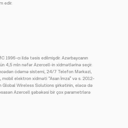
m edir.
 1996-cı ildə təsis edilmişdir. Azərbaycanın
ün 4,5 mln nəfər Azercell-in xidmətlərinə seçir.
, öncədən ödəmə sistemi, 24/7 Telefon Mərkəzi,
mobil elektron xidməti “Asan İmza” və s. 2012-
n Global Wireless Solutions şirkətinin, eləcə də
 əsasən Azercell şəbəkəsi bir çox parametrlərə