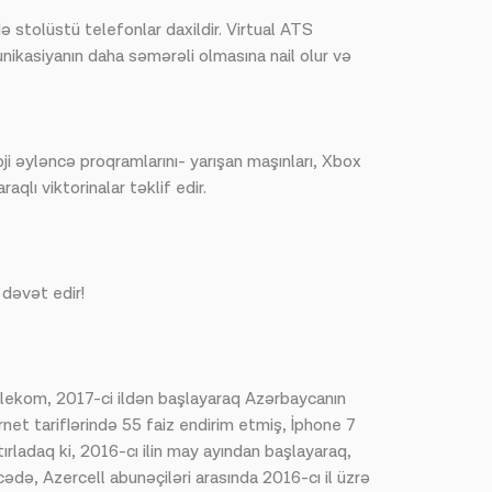
 stolüstü telefonlar daxildir. Virtual ATS
unikasiyanın daha səmərəli olmasına nail olur və
i əyləncə proqramlarını- yarışan maşınları, Xbox
qlı viktorinalar təklif edir.
 dəvət edir!
lekom, 2017-ci ildən başlayaraq Azərbaycanın
et tariflərində 55 faiz endirim etmiş, İphone 7
ırladaq ki, 2016-cı ilin may ayından başlayaraq,
də, Azercell abunəçiləri arasında 2016-cı il üzrə