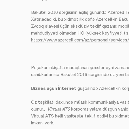
Bakutel 2016 sərgisinin açılış günündə Azercell T
Xatırladaq ki, bu xidmət ilk dəfə Azercell-in Ba
Zvooq əlavəsi üçün eksklüziv təklif qazanır: mobi
məhdudiyyəti olmadan HQ (yüksək keyfiyyətli) str
https://www.azercell.com/az/personal/services
Peşəkar inkişafla maraqlanan şəxslər eyni zamanda
sahibkarlar isə Bakutel 2016 sərgisində öz yeni 
Biznes üçün İnternet
güşəsində Azercell-in korpo
Öz təşkilatı daxilində müasir kommunikasiya vasitəs
olunur.,
Virtual ATS
korporasiyalara düzgün vahid k
Virtual ATS həlli vasitəsilə təklif etdiyi bu xid
imkanı verir.