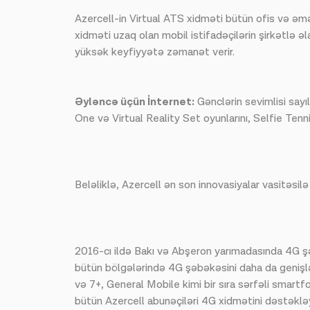
Azercell-in Virtual ATS xidməti bütün ofis və əmə
xidməti uzaq olan mobil istifadəçilərin şirkətlə ə
yüksək keyfiyyətə zəmanət verir.
Əyləncə üçün İnternet:
Gənclərin sevimlisi sayı
One və Virtual Reality Set oyunlarını, Selfie Tenn
Beləliklə, Azercell ən son innovasiyalar vasitəs
2016-cı ildə Bakı və Abşeron yarımadasında 4G ş
bütün bölgələrində 4G şəbəkəsini daha da genişlən
və 7+, General Mobile kimi bir sıra sərfəli smartf
bütün Azercell abunəçiləri 4G xidmətini dəstəkləy