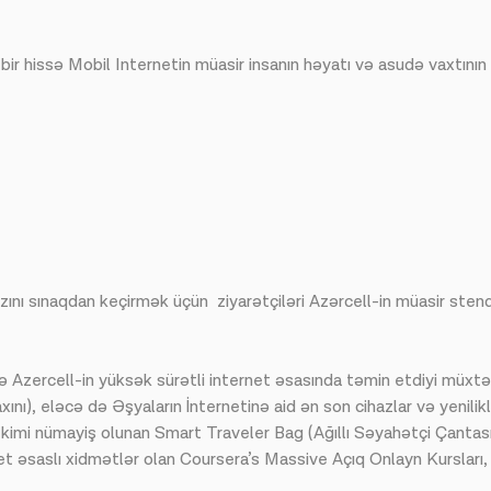
 bir hissə Mobil Internetin müasir insanın həyatı və asudə vaxtını
ını sınaqdan keçirmək üçün ziyarətçiləri Azərcell-in müasir stend
və Azercell-in yüksək sürətli internet əsasında təmin etdiyi müxt
ını), eləcə də Əşyaların İnternetinə aid ən son cihazlar və yenil
imi nümayiş olunan Smart Traveler Bag (Ağıllı Səyahətçi Çantası),
et əsaslı xidmətlər olan Coursera’s Massive Açıq Onlayn Kursları