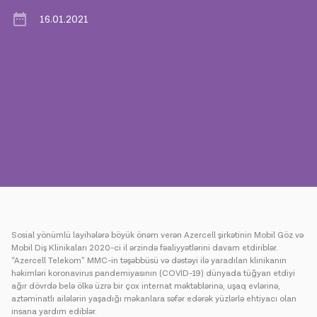
16.01.2021
Mətbuat
Əlaqə
Ödəniş
Rouminq
Yeni nəsil
Dil
Azərbaycan
Sosial yönümlü layihələrə böyük önəm verən Azercell şirkətinin Mobil Göz və
Mobil Diş Klinikaları 2020-ci il ərzində fəaliyyətlərini davam etdiriblər.
“Azercell Telekom” MMC-in təşəbbüsü və dəstəyi ilə yaradılan klinikanın
həkimləri koronavirus pandemiyasının (COVİD-19) dünyada tüğyan etdiyi
ağır dövrdə belə ölkə üzrə bir çox internat məktəblərinə, uşaq evlərinə,
aztəminatlı ailələrin yaşadığı məkanlara səfər edərək yüzlərlə ehtiyacı olan
insana yardım ediblər.