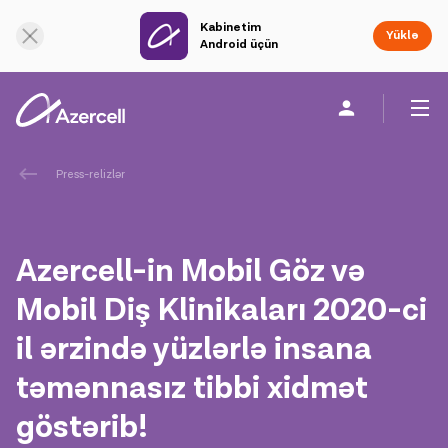
Kabinetim
Onlayn dəstək
Yüklə
Android üçün
Fərdi
Biznes üçün
Şirkət haqqında
Press-relizlər
akart
Azercell-in Mobil Göz və
Korporativ Sosial Məsuliyyət
Mobil Diş Klinikaları 2020-ci
il ərzində yüzlərlə insana
Dayanıqlılıq
təmənnasız tibbi xidmət
Karyera
göstərib!
Azercell Akademiyası