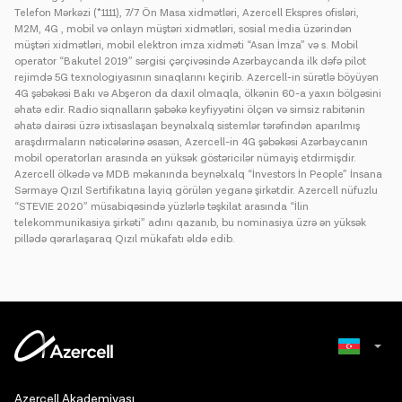
Telefon Mərkəzi (*1111), 7/7 Ön Masa xidmətləri, Azercell Ekspres ofisləri,
M2M, 4G , mobil və onlayn müştəri xidmətləri, sosial media üzərindən
müştəri xidmətləri, mobil elektron imza xidməti “Asan İmza” və s. Mobil
operator “Bakutel 2019” sərgisi çərçivəsində Azərbaycanda ilk dəfə pilot
rejimdə 5G texnologiyasının sınaqlarını keçirib. Azercell-in sürətlə böyüyən
4G şəbəkəsi Bakı və Abşeron da daxil olmaqla, ölkənin 60-a yaxın bölgəsini
əhatə edir. Radio siqnalların şəbəkə keyfiyyətini ölçən və simsiz rabitənin
əhatə dairəsi üzrə ixtisaslaşan beynəlxalq sistemlər tərəfindən aparılmış
araşdırmaların nəticələrinə əsasən, Azercell-in 4G şəbəkəsi Azərbaycanın
mobil operatorları arasında ən yüksək göstəricilər nümayiş etdirmişdir.
Azercell ölkədə və MDB məkanında beynəlxalq “İnvestors İn People” İnsana
Sərmayə Qızıl Sertifikatına layiq görülən yeganə şirkətdir. Azercell nüfuzlu
“STEVIE 2020” müsabiqəsində yüzlərlə təşkilat arasında “İlin
telekommunikasiya şirkəti” adını qazanıb, bu nominasiya üzrə ən yüksək
pillədə qərarlaşaraq Qızıl mükafatı əldə edib.
Russian
Azercell Akademiyası