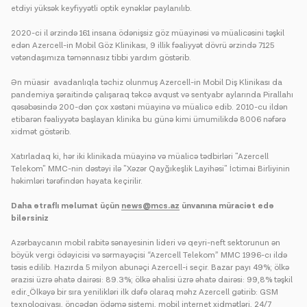
etdiyi yüksək keyfiyyətli optik eynəklər paylanılıb.
2020-ci il ərzində 161 insana ödənişsiz göz müayinəsi və müalicəsini təşkil
edən Azercell-in Mobil Göz Klinikası, 9 illik fəaliyyət dövrü ərzində 7125
vətəndaşımıza təmənnasız tibbi yardım göstərib.
Ən müasir avadanlıqla təchiz olunmuş Azercell-in Mobil Diş Klinikası da
pandemiya şəraitində çalışaraq təkcə avqust və sentyabr aylarında Pirallahı
qəsəbəsində 200-dən çox xəstəni müayinə və müalicə edib. 2010-cu ildən
etibarən fəaliyyətə başlayan klinika bu günə kimi ümumilikdə 8006 nəfərə
xidmət göstərib.
Xatırladaq ki, hər iki klinikada müayinə və müalicə tədbirləri "Azercell
Telekom" MMC-nin dəstəyi ilə "Xəzər Qayğıkeşlik Layihəsi" İctimai Birliyinin
həkimləri tərəfindən həyata keçirilir.
Daha ətraflı məlumat üçün
news@mcs.az
ünvanına müraciət edə
bilərsiniz
Azərbaycanın mobil rabitə sənayesinin lideri və qeyri-neft sektorunun ən
böyük vergi ödəyicisi və sərmayəçisi “Azercell Telekom” MMC 1996-cı ildə
təsis edilib. Hazırda 5 milyon abunəçi Azercell-i seçir. Bazar payı 49%; ölkə
ərazisi üzrə əhatə dairəsi: 89.3%; ölkə əhalisi üzrə əhatə dairəsi: 99,8% təşkil
edir.
Ölkəyə bir sıra yenilikləri ilk dəfə olaraq məhz Azercell gətirib: GSM
texnologiyası, öncədən ödəmə sistemi, mobil internet xidmətləri, 24/7