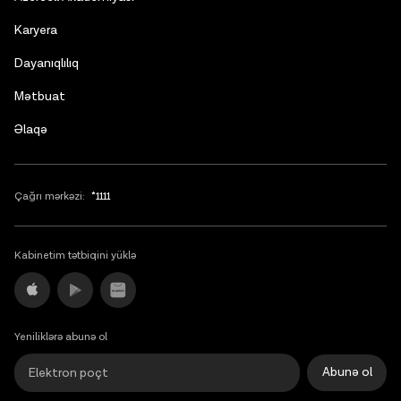
English
Karyera
Dayanıqlılıq
Mətbuat
Əlaqə
Çağrı mərkəzi:
*1111
Kabinetim tətbiqini yüklə
Yeniliklərə abunə ol
Abunə ol