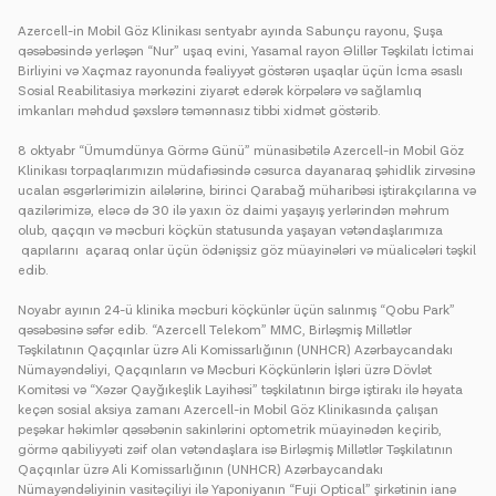
Azercell-in Mobil Göz Klinikası sentyabr ayında Sabunçu rayonu, Şuşa
qəsəbəsində yerləşən “Nur” uşaq evini, Yasamal rayon Əlillər Təşkilatı İctimai
Birliyini və Xaçmaz rayonunda fəaliyyət göstərən uşaqlar üçün İcma əsaslı
Sosial Reabilitasiya mərkəzini ziyarət edərək körpələrə və sağlamlıq
imkanları məhdud şəxslərə təmənnasız tibbi xidmət göstərib.
8 oktyabr “Ümumdünya Görmə Günü” münasibətilə Azercell-in Mobil Göz
Klinikası torpaqlarımızın müdafiəsində cəsurca dayanaraq şəhidlik zirvəsinə
ucalan əsgərlərimizin ailələrinə, birinci Qarabağ müharibəsi iştirakçılarına və
qazilərimizə, eləcə də 30 ilə yaxın öz daimi yaşayış yerlərindən məhrum
olub, qaçqın və məcburi köçkün statusunda yaşayan vətəndaşlarımıza
qapılarını açaraq onlar üçün ödənişsiz göz müayinələri və müalicələri təşkil
edib.
Noyabr ayının 24-ü klinika məcburi köçkünlər üçün salınmış “Qobu Park”
qəsəbəsinə səfər edib. “Azercell Telekom” MMC, Birləşmiş Millətlər
Təşkilatının Qaçqınlar üzrə Ali Komissarlığının (UNHCR) Azərbaycandakı
Nümayəndəliyi, Qaçqınların və Məcburi Köçkünlərin İşləri üzrə Dövlət
Komitəsi və “Xəzər Qayğıkeşlik Layihəsi” təşkilatının birgə iştirakı ilə həyata
keçən sosial aksiya zamanı Azercell-in Mobil Göz Klinikasında çalışan
peşəkar həkimlər qəsəbənin sakinlərini optometrik müayinədən keçirib,
görmə qabiliyyəti zəif olan vətəndaşlara isə Birləşmiş Millətlər Təşkilatının
Qaçqınlar üzrə Ali Komissarlığının (UNHCR) Azərbaycandakı
Nümayəndəliyinin vasitəçiliyi ilə Yaponiyanın “Fuji Optical” şirkətinin ianə