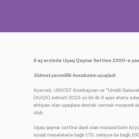
6 ay ərzində Uşaq Qaynar Xəttinə 2300-ə yaxı
Xidmət yarımillik hesabatını açıqladı
Azercell, UNICEF Azərbaycan və “Ümidli Gələcək
(AUQX) xidməti 2023-cü ilin ilk 6 ayını əhatə edən
ehtiyacı olan uşaqlara dəstək vermək məqsədi d
olub.
Uşaq qaynar xəttinə daxil olan müraciətlərin böyük
sosial məsələlərlə bağlı 170, səhiyyə ilə bağlı 100