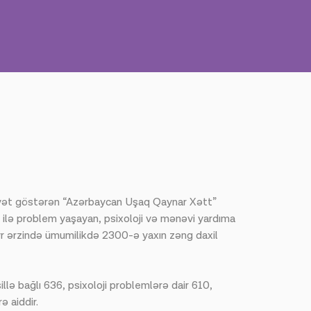
iyyət göstərən “Azərbaycan Uşaq Qaynar Xətt”
ı ilə problem yaşayan, psixoloji və mənəvi yardıma
 ərzində ümumilikdə 2300-ə yaxın zəng daxil
llə bağlı 636, psixoloji problemlərə dair 610,
ə aiddir.