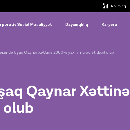
Rouminq
rporativ Sosial Məsuliyyət
Dayanıqlılıq
Karyera
 ərzində Uşaq Qaynar Xəttinə 2300-ə yaxın müraciət daxil olub
Uşaq Qaynar Xəttin
 olub