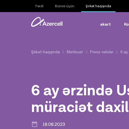
Fərdi
Biznes üçün
Şirkət haqqında
akart
Ko
Şirkət haqqında
Mətbuat
Press-relizlər
6 ay
6 ay ərzində 
müraciət daxil
18.08.2023