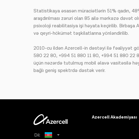
Statistikaya əsasən müraciətlərin 51% qadın, 48% 
araşdırılması zəruri olan 85 ailə mərkəzə dəvət olu
psixoloji reabilitasiya işi həyata keçirilib. Bi
və qeyri-hökümət təşkilatlarına yönləndirilib.
2010-cu ildən Azercell-in dəstəyi ilə fəaliyyət 
580 22 80, +994 51 880 11 80, +994 51 880 22 80 
üçün nəzərdə tutulmuş mobil əlavə vasitəsilə həya
bağlı geniş spektrdə dəstək verir.
Azercell Akademiyası
Dil: