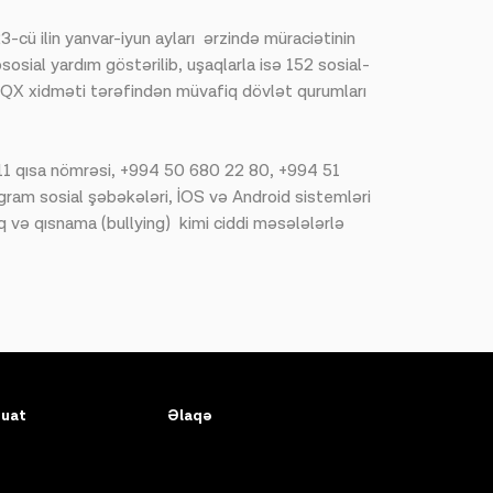
-cü ilin yanvar-iyun ayları ərzində müraciətinin
sosial yardım göstərilib, uşaqlarla isə 152 sosial-
AUQX xidməti tərəfindən müvafiq dövlət qurumları
111 qısa nömrəsi, +994 50 680 22 80, +994 51
ram sosial şəbəkələri, İOS və Android sistemləri
q və qısnama (bullying) kimi ciddi məsələlərlə
uat
Əlaqə