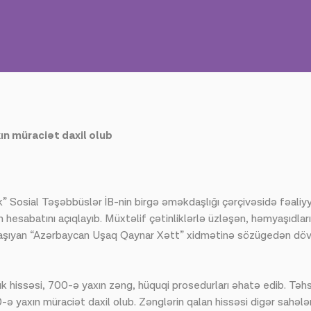
n müraciət daxil olub
” Sosial Təşəbbüslər İB-nin birgə əməkdaşlığı çərçivəsidə fəal
 hesabatını açıqlayıb. Müxtəlif çətinliklərlə üzləşən, həmyaşıdlar
aşıyan “Azərbaycan Uşaq Qaynar Xətt” xidmətinə sözügedən dövr
 hissəsi, 700-ə yaxın zəng, hüquqi prosedurları əhatə edib. Təhsi
-ə yaxın müraciət daxil olub. Zənglərin qalan hissəsi digər sahələr