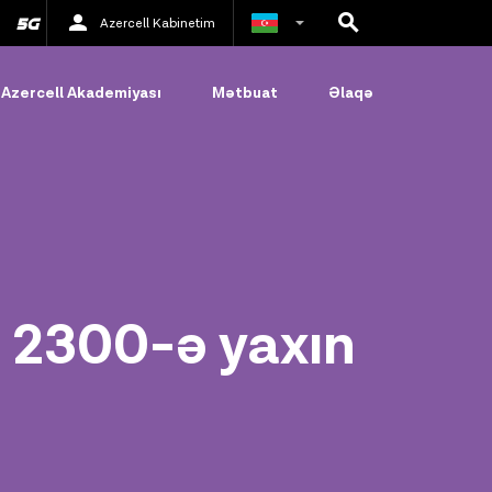
Azercell Kabinetim
Rus
Azercell Akademiyası
Mətbuat
Əlaqə
İngilis
ə 2300-ə yaxın