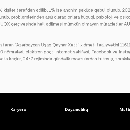
kişilər tərəfdən edilib, 1% isə anonim şəkildə qəbul olunub. 2023
nub, problemlərindən asılı olaraq onlara hüquqi, psixoloji və psixo
rbaşa AUQX çərçivəsində həll edilməsi mümkün olmayan müraciətlər 
göstərən “Azərbaycan Uşaq Qaynar Xətt” xidməti fəaliyyətini 116
nömrələri, elektron poçt, internet səhifəsi, Facebook və Instag
ta keçirir, 24/7 rejimində gündəlik mövzulardan tutmuş, zorakılı
Karyera
Dayanıqlılıq
Mətb