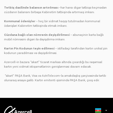
Tətbiq daxilində balansın artırılması
–hər hansı digər tətbiqə keçmədən
cüzdanın balansını birbaşa Kabinetim tətbiqində artırmaq imkanı.
Kommunal ödənişlər
– heç bir xidmət haqqı tutulmadan kommunal
ödənişləri Kabinetim tətbiqində etmək imkanı.
Cüzdana bağlı olan nömrənin dəyişdirilməsi
– abunəçinin karta bağlı
mobil nömrəsini digəri ilə dəyişdirmə imkanı.
Kartın Pin Kodunun təyin edilməsi
– istifadəçi tərəfindən kartın unikal pin
kodunun yaradılması və dəyişdirilməsi.
Azercell-in bazara “akart” ticarət markası altında çıxardığı bu rəqəmsal
kartın yeni xidmət istiqamətlərinin genişlənməsi davam edəcək.
“akart” PAŞA Bank, Visa və AzInTelecom-la əməkdaşlıq çərçivəsində tərtib
olunaraq ərsəyə gəlib. Kartın emitenti qismində PAŞA Bank, çıxış edir.