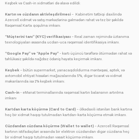
Keşbek və Cash-in xidmətləri də əlavə edildi:
Kartın və cüzdanın aktivləşdirilməsi
– Kabinetim tətbiqi daxilində
Azercell xidmət və satış mərkəzlərinə gəlmədən rahat və tez bir şəkildə
Rəqəmsal Karta qoşulma imkanı.
“Müştərini tanı” (KYC) verifikasiyası
– Real zaman rejimində üztanıma
texnologiyaları əsasında ucdan-uca rəqəmsal identifikasiya imkanı.
“Google Pay” və
“Apple Pay”
- kartı üçüncü tərəflərə ötürmədən rahat və
təhlükəsiz şəkildə nağdsız ödəniş həyata keçirmək imkanı.
Keşbek
– bütün supermarket, yanacaqdoldurma məntəqəsi, aptek, və
avtomobil ehtiyat hissələri mağazalarında 5%, digər ticarət və xidmət
məkanlarında isə 1% keşbek imkanı.
Cash-in
- eManat terminallarında rəqəmsal kartın balansının artırılma
imkanı
Kartdan karta köçürmə (Card to Card)
– ölkədaxili istənilən bank kartına
heç bir xidmət haqqı tutulmadan kartdan-karta köçürmə etmək imkanı.
Cüzdandan cüzdana köçürmə (Wallet to wallet)
– Azercell Rəqəmsal
kartının istifadəçiləri arasında bir elektron cüzdandan digər cüzdana heç
bir xidmət haqqı tutulmadan vəsait köçürmə imkanı.