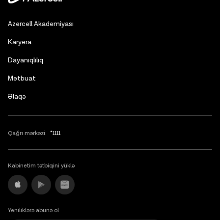
Russian
Azercell Akademiyası
English
Karyera
Dayanıqlılıq
Mətbuat
Əlaqə
Çağrı mərkəzi:
*1111
Kabinetim tətbiqini yüklə
Yeniliklərə abunə ol