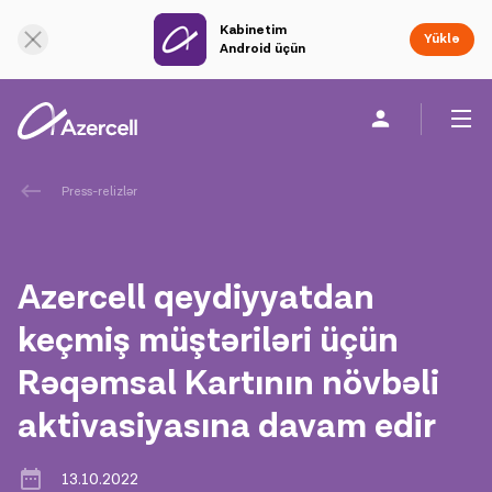
Kabinetim
Onlayn dəstək
Yüklə
Android üçün
Fərdi
Biznes üçün
Şirkət haqqında
Press-relizlər
akart
Azercell qeydiyyatdan
Korporativ Sosial Məsuliyyət
keçmiş müştəriləri üçün
Rəqəmsal Kartının növbəli
Dayanıqlılıq
aktivasiyasına davam edir
Karyera
13.10.2022
Azercell Akademiyası