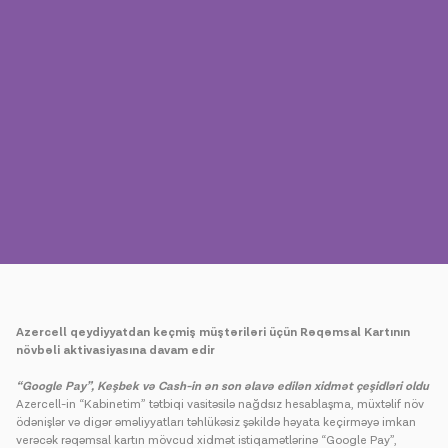
Mətbuat
Əlaqə
Ödəniş
Rouminq
Yeni nəsil
Dil
Azərbaycan
Azercell qeydiyyatdan keçmiş müştəriləri üçün Rəqəmsal Kartının
növbəli aktivasiyasına davam edir
“Google Pay”, Keşbek və Cash-in ən son əlavə edilən xidmət çeşidləri oldu
Azercell-in “Kabinetim” tətbiqi vasitəsilə nağdsız hesablaşma, müxtəlif növ
ödənişlər və digər əməliyyatları təhlükəsiz şəkildə həyata keçirməyə imkan
verəcək rəqəmsal kartın mövcud xidmət istiqamətlərinə “Google Pay”,