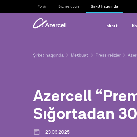
Fərdi
Biznes üçün
Şirkət haqqında
akart
Ko
Şirkət haqqında
Mətbuat
Press-relizlər
Azer
Azercell “Pre
Sığortadan 30
23.06.2025