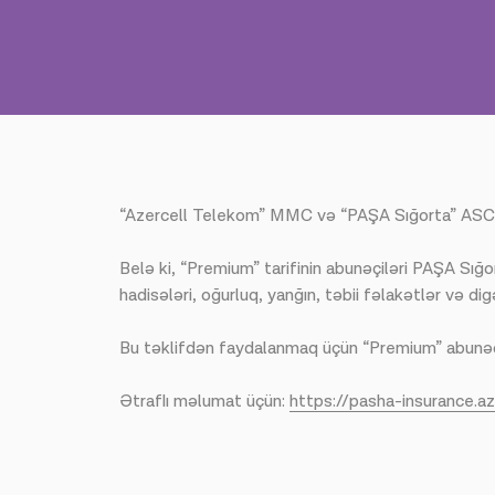
“Azercell Telekom” MMC və “PAŞA Sığorta” ASC ara
Belə ki, “Premium” tarifinin abunəçiləri PAŞA Sı
hadisələri, oğurluq, yanğın, təbii fəlakətlər və digə
Bu təklifdən faydalanmaq üçün “Premium” abunəçil
Ətraflı məlumat üçün:
https://pasha-insurance.a