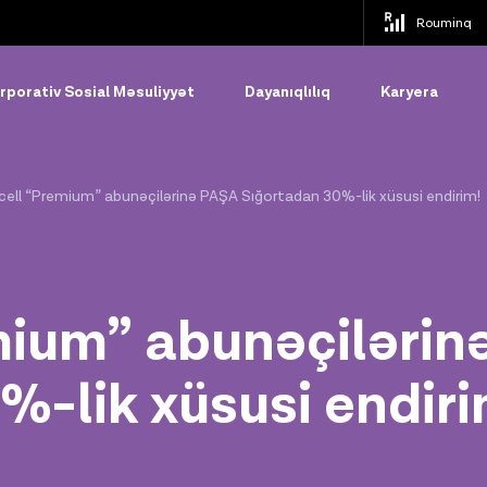
Rouminq
rporativ Sosial Məsuliyyət
Dayanıqlılıq
Karyera
cell “Premium” abunəçilərinə PAŞA Sığortadan 30%-lik xüsusi endirim!
mium” abunəçilərin
%-lik xüsusi endiri