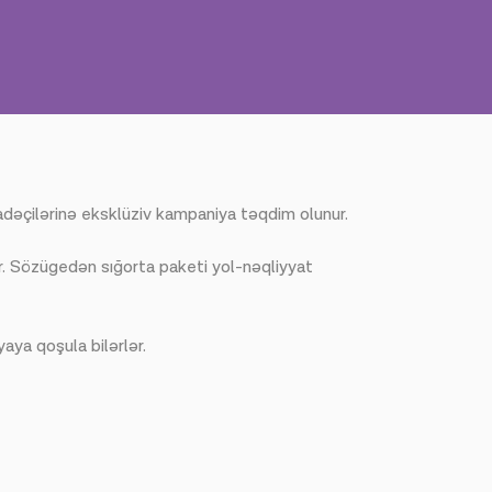
dəçilərinə eksklüziv kampaniya təqdim olunur.
r. Sözügedən sığorta paketi yol-nəqliyyat
aya qoşula bilərlər.