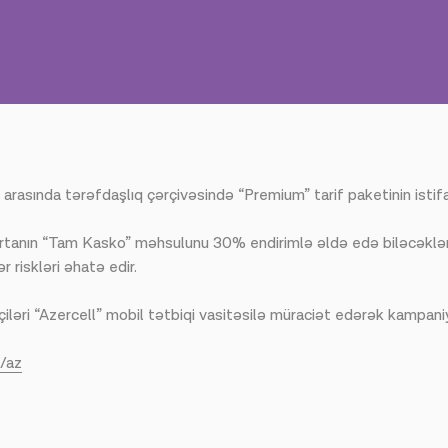
sında tərəfdaşlıq çərçivəsində “Premium” tarif paketinin istifa
ğortanın “Tam Kasko” məhsulunu 30% endirimlə əldə edə biləcəklə
r riskləri əhatə edir.
əri “Azercell” mobil tətbiqi vasitəsilə müraciət edərək kampaniy
z/az