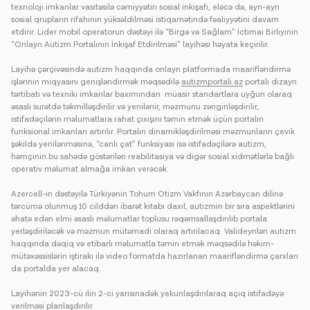
texnoloji imkanlar vasitəsilə cəmiyyətin sosial inkişafı, eləcə də, ayrı-ayrı
sosial qrupların rifahının yüksəldilməsi istiqamətində fəaliyyətini davam
etdirir. Lider mobil operatorun dəstəyi ilə “Birgə və Sağlam” İctimai Birliyinin
“Onlayn Autizm Portalının İnkişaf Etdirilməsi” layihəsi həyata keçirilir.
Layihə çərçivəsində autizm haqqında onlayn platformada maarifləndirmə
işlərinin miqyasını genişləndirmək məqsədilə
autizmportali.az
portalı dizayn
tərtibatı və texniki imkanlar baxımından müasir standartlara uyğun olaraq
əsaslı surətdə təkmilləşdirilir və yenilənir, məzmunu zənginləşdirilir,
istifadəçilərin məlumatlara rahat çıxışını təmin etmək üçün portalın
funksional imkanları artırılır. Portalın dinamikləşdirilməsi məzmunların çevik
şəkildə yenilənməsinə, “canlı çat” funksiyası isə istifadəçilərə autizm,
həmçinin bu sahədə göstərilən reabilitasiya və digər sosial xidmətlərlə bağlı
operativ məlumat almağa imkan verəcək.
Azercell-in dəstəyilə Türkiyənin Tohum Otizm Vakfının Azərbaycan dilinə
tərcümə olunmuş 10 cilddən ibarət kitabı daxil, autizmin bir sıra aspektlərini
əhatə edən elmi əsaslı məlumatlar toplusu rəqəmsallaşdırılıb portala
yerləşdiriləcək və məzmun mütəmadi olaraq artırılacaq. Valideynləri autizm
haqqında dəqiq və etibarlı məlumatla təmin etmək məqsədilə həkim-
mütəxəssislərin iştirakı ilə video formatda hazırlanan maarifləndirmə çarxları
da portalda yer alacaq.
Layihənin 2023-cü ilin 2-ci yarısınadək yekunlaşdırılaraq açıq istifadəyə
verilməsi planlaşdırılır.