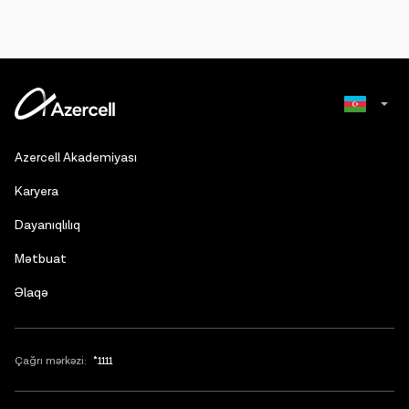
Russian
Azercell Akademiyası
English
Karyera
Dayanıqlılıq
Mətbuat
Əlaqə
Çağrı mərkəzi:
*1111