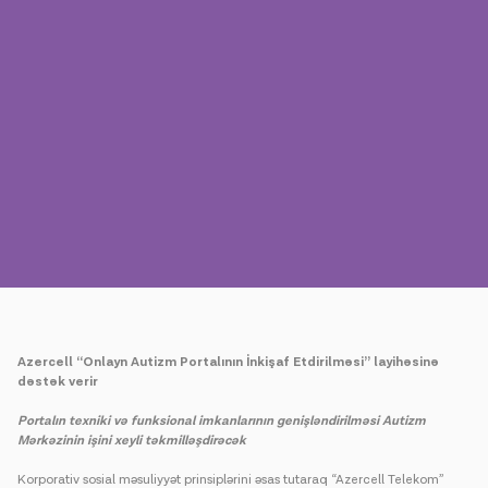
Mətbuat
Əlaqə
Ödəniş
Rouminq
Yeni nəsil
Dil
Azərbaycan
Azercell “Onlayn Autizm Portalının İnkişaf Etdirilməsi” layihəsinə
dəstək verir
Portalın texniki və funksional imkanlarının genişləndirilməsi Autizm
Mərkəzinin işini xeyli təkmilləşdirəcək
Korporativ sosial məsuliyyət prinsiplərini əsas tutaraq “Azercell Telekom”