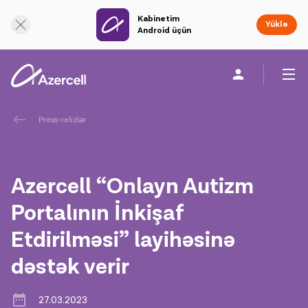
Kabinetim
Onlayn dəstək
Yüklə
Android üçün
Fərdi
Biznes üçün
Şirkət haqqında
Press-relizlər
akart
Azercell “Onlayn Autizm
Korporativ Sosial Məsuliyyət
Portalının İnkişaf
Etdirilməsi” layihəsinə
Dayanıqlılıq
dəstək verir
Karyera
27.03.2023
Azercell Akademiyası