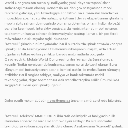
World Congress son texnoloji nailiyyətlər, yeni ideya və təşəbbüslərin
səslənəcəyi məkan olacaq. Konqresin 40-dan çox sessiyasında mobil
rabitənin gələcəyi, yeni texnologiyaların tətbiqi və s. məsələlər barədə fikir
mübadiləsi aparılacaq. Ən nüfuzlu şirkətlərin lider və ekspertlərinin iştirakı ilə
mobil rabitə sahəsində müşahidə olunan problemlər, onların həlləri ilə bağlı
panellər keçiriləcək. İnteraktiv sessiyalarda mobil internet, mobil əyləncə,
telekommunikasiya sahəsində innovasiyalar, statrup-lar və s. bir çox fərqli
mövzularda diskussiyalar təşkil olunacaq.
“Azercell” şirkətinin nümayəndələri hər il bu tədbirdə iştirak etməklə konqres
iştirakçıları ilə Azərbaycanda telekommunikasiyanın inkişafı, əldə edilən
uğurlar və tətbiq edilən yeniliklər barədə məlumatlarla bölüşürlər.
Qeyd edək ki, Mobile World Congress hər ilin fevralında Barselonada
keçirilir. Tədbir çərçivəsində konfransla yanaşı sərgi də təşkil olunur. Bura
dünya mobil industriyasının aparıcı isimləri qatılır, öz məhsullarını nümayiş
etdirirlər. Hər il sərgidə səhiyyə, maliyyə və bank sektrunda mobil
texnologiyalar, digər seqmentlərə dair stendlər təqdim edilir. Ümumilikdə
sərgiyə 1500-dən çox iştirakçı qatılır.
Daha ətraflı məlumat üçün
news@mcs.az
ünvanına müraciət edə bilərsiniz.
“Azercell Telekom” MMC 1996-cı ildə təsis edilmişdir və fəaliyyətinin ilk
illərindən etibarən bazarda lider mövqeyini saxlayır. Bir sıra innovativ
texnologiya və konsepsiyaları ilk dəfə olaraq Azərbaycana “Azercell” gətirib: