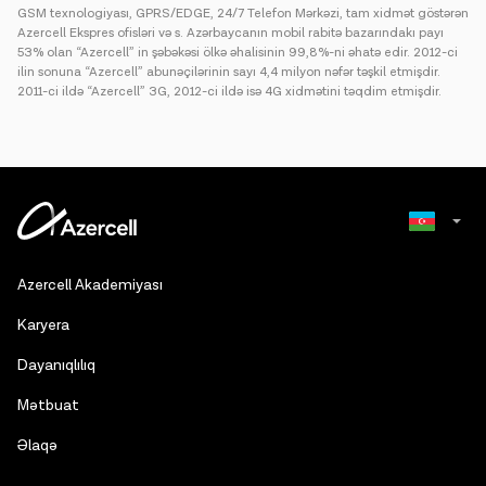
GSM texnologiyası, GPRS/EDGE, 24/7 Telefon Mərkəzi, tam xidmət göstərən
Azercell Ekspres ofisləri və s. Azərbaycanın mobil rabitə bazarındakı payı
53% olan “Azercell” in şəbəkəsi ölkə əhalisinin 99,8%-ni əhatə edir. 2012-ci
ilin sonuna “Azercell” abunəçilərinin sayı 4,4 milyon nəfər təşkil etmişdir.
2011-ci ildə “Azercell” 3G, 2012-ci ildə isə 4G xidmətini təqdim etmişdir.
Russian
Azercell Akademiyası
English
Karyera
Dayanıqlılıq
Mətbuat
Əlaqə