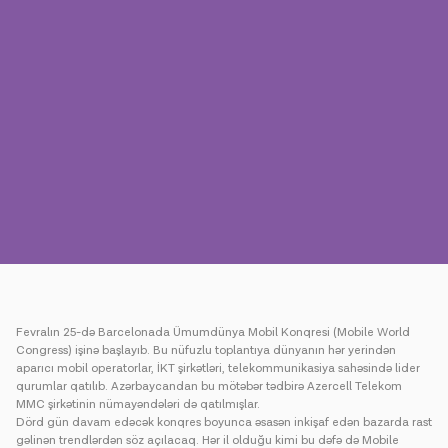
Mətbuat
Əlaqə
Ödəniş
Rouminq
Yeni nəsil
Dil
Azərbaycan
Fevralın 25-də Barcelonada Ümumdünya Mobil Konqresi (Mobile World
Congress) işinə başlayıb. Bu nüfuzlu toplantıya dünyanın hər yerindən
aparıcı mobil operatorlar, İKT şirkətləri, telekommunikasiya sahəsində lider
qurumlar qatılıb. Azərbaycandan bu mötəbər tədbirə Azercell Telekom
MMC şirkətinin nümayəndələri də qatılmışlar.
Dörd gün davam edəcək konqres boyunca əsasən inkişaf edən bazarda rast
gəlinən trendlərdən söz açılacaq. Hər il olduğu kimi bu dəfə də Mobile