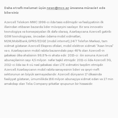
Daha ətraflı məlumat üçün
news@mcs.az
ünvanına müraciət edə
bilərsiniz
Azercell Telekom MMC 1996-cı ildə təsis edilmişdir və fəaliyyətinin ilk
illərindən etibarən bazarda lider mövqeyini saxlayır. Bir sıra innovativ
texnologiya və konsepsiyaları ilk dəfə olaraq, Azərbaycana Azercell gətirib:
GSM texnologiyası, öncədən ödəmə mobil xidmətləri,
M2M,MobilBank,GPRS/EDGE (mobil internet),24/7 Telefon Mərkəzi, tam
xidmət göstərən Azercell Ekspres ofisləri, mobil elektron xidməti “Asan İmza”
və s. Azərbaycanın mobil rabitə bazarındakı payı 48% olan Azercell-in
şəbəkəsi ölkə əhalisinin 99,8%-ni əhatə edir. 2015-ci ilin sonuna Azercell
abunəçilərinin sayı 4,5 milyon nəfər təşkil etmişdir. 2011-ci ildə Azercell 3G,
2012-ci ildə isə 4-cü nəsl şəbəkəsi olan LTE xidmətini təqdim etmişdir.
Azercell Azərbaycanın mobil rabitə sənayesinin lideri və qeyri-neft
sektorunun ən böyük sərmayədarıdır. Azercell dünyanın 17 ölkəsində
fəaliyyət göstərən, ümumilikdə 186 milyon abunəçiyə xidmət edən və 27 min
əməkdaşı olan Telia Company şirkətlər qrupunun bir hissəsidir.