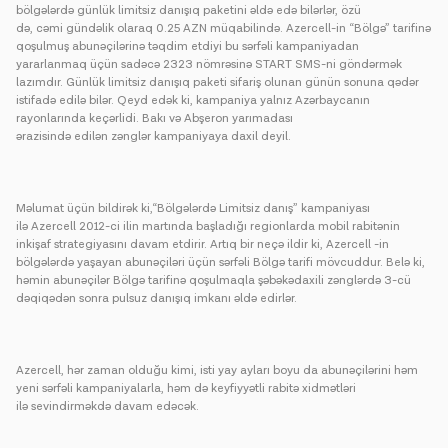
bölgələrdə günlük limitsiz danışıq paketini əldə edə bilərlər, özü
də, cəmi gündəlik olaraq 0.25 AZN müqabilində. Azercell-in “Bölgə” tarifinə
qoşulmuş abunəçilərinə təqdim etdiyi bu sərfəli kampaniyadan
yararlanmaq üçün sadəcə 2323 nömrəsinə START SMS-ni göndərmək
lazımdır. Günlük limitsiz danışıq paketi sifariş olunan günün sonuna qədər
istifadə edilə bilər. Qeyd edək ki, kampaniya yalnız Azərbaycanın
rayonlarında keçərlidi. Bakı və Abşeron yarımadası
ərazisində edilən zənglər kampaniyaya daxil deyil.
Məlumat üçün bildirək ki,“Bölgələrdə Limitsiz danış” kampaniyası
ilə Azercell 2012-ci ilin martında başladığı regionlarda mobil rabitənin
inkişaf strategiyasını davam etdirir. Artıq bir neçə ildir ki, Azercell -in
bölgələrdə yaşayan abunəçiləri üçün sərfəli Bölgə tarifi mövcuddur. Belə ki,
həmin abunəçilər Bölgə tarifinə qoşulmaqla şəbəkədaxili zənglərdə 3-cü
dəqiqədən sonra pulsuz danışıq imkanı əldə edirlər.
Azercell, hər zaman olduğu kimi, isti yay ayları boyu da abunəçilərini həm
yeni sərfəli kampaniyalarla, həm də keyfiyyətli rabitə xidmətləri
ilə sevindirməkdə davam edəcək.