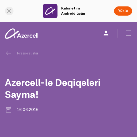
Kabinetim
Onlayn dəstək
Yüklə
Android üçün
Fərdi
Biznes üçün
Şirkət haqqında
Press-relizlər
akart
Azercell-lə Dəqiqələri
Korporativ Sosial Məsuliyyət
Sayma!
Dayanıqlılıq
16.06.2016
Karyera
Azercell Akademiyası