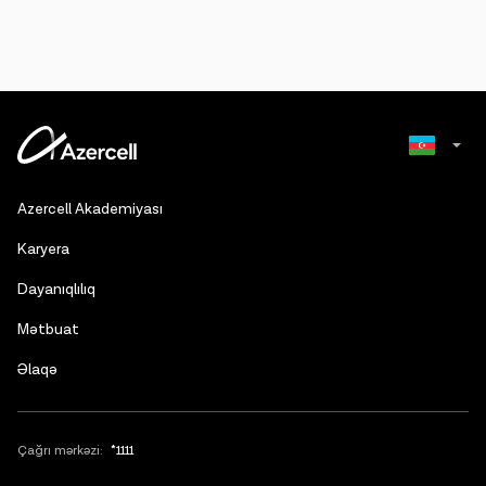
Russian
Azercell Akademiyası
English
Karyera
Dayanıqlılıq
Mətbuat
Əlaqə
Çağrı mərkəzi:
*1111