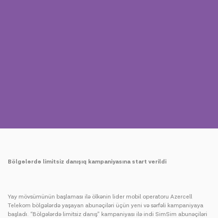
Mətbuat
Əlaqə
Ödəniş
Rouminq
Yeni nəsil
Dil
Azərbaycan
Bölgələrdə limitsiz danış
ıq kampaniyasına start verildi
Yay mövsümünün başlaması ilə ölkənin lider mobil operatoru Azercell
Telekom bölgələrdə yaşayan abunəçiləri üçün yeni və sərfəli kampaniyaya
başladı. “Bölgələrdə limitsiz danış” kampaniyası ilə indi SimSim abunəçiləri