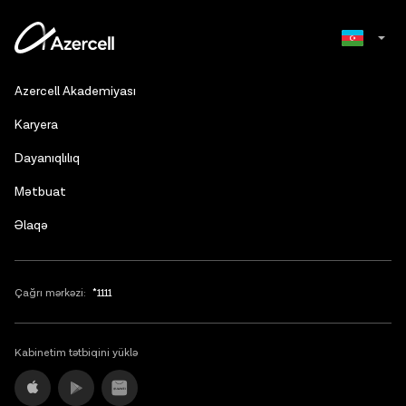
Russian
Azercell Akademiyası
English
Karyera
Dayanıqlılıq
Mətbuat
Əlaqə
Çağrı mərkəzi:
*1111
Kabinetim tətbiqini yüklə