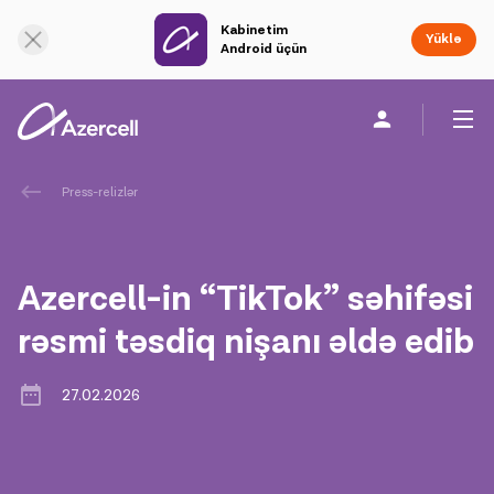
Kabinetim
Onlayn dəstək
Yüklə
Android üçün
Fərdi
Biznes üçün
Şirkət haqqında
Press-relizlər
akart
Azercell-in “TikTok” səhifəsi
Korporativ Sosial Məsuliyyət
rəsmi təsdiq nişanı əldə edib
Dayanıqlılıq
27.02.2026
Karyera
Azercell Akademiyası