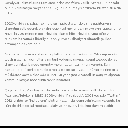
Cəmiyyət Təlimatlarına tam əməl edən səhifələrə verilir. Azercell-in hesabı
bütün verifikasiya meyarlarına uyğunluq nümayiş etdirərək bu statusu əldə
edib.
2020-ci ildə yaradılan səhifə qısa müddət ərzində geniş auditoriyanın
diqqətini cəlb edərək brendin rəqəmsal məkan­dakı mövqeyini gücləndirib.
Hazırda 200 mindən çox izləyicisi olan səhifə, izləyici sayına görə yerli
telekom bazarında liderliyini qoruyur və auditoriyası dinamik şəkildə
artmaqda davam edir.
Azercell-in rəsmi sosial media platformaları istifadəçilərə 24/7 rejimində
təqdim olunan xidmətlər, yeni tarif və kampaniyalar, sosial təşəbbüslər və
digər yeniliklər barədə operativ məlumat almaq imkanı yaradır. Eyni
zamanda, müştərilər şirkətlə birbaşa əlaqə saxlayaraq müraciətlərinə qısa
müddətdə cavab əldə edə bilirlər. Bu yanaşma Azercell-in açıq və əlçatan
kommunikasiya modelinin tərkib hissəsidir.
Qeyd edək ki, Azərbaycanda mobil operatorlar arasında ilk dəfə məhz
“Azercell Telekom” MMC 2008-ci ildə “Facebook”, 2009-cu ildə “Twitter”,
2012-ci ildə isə “Instagram” platformalarında rəsmi səhifələrini yaradıb. Bu
gün də şirkət sosial mediada aktiv və innovativ iştirakını davam etdirir.