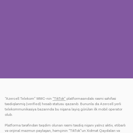
Mətbuat
Əlaqə
Ödəniş
Rouminq
Yeni nəsil
Dil
Azərbaycan
“Azercell Telekom” MMC-nin
“TikTok”
platformasındakı rəsmi səhifəsi
təsdiqlənmiş (verified) hesab statusu qazanıb. Bununla da Azercell yerli
telekommunikasiya bazarında bu nişana layiq görülən ilk mobil operator
olub.
Platforma tərəfindən təqdim olunan rəsmi təsdiq nişanı yalnız aktiv, etibarlı
və orijinal məzmun paylaşan, həmçinin “TikTok”un Xidmət Qaydaları və