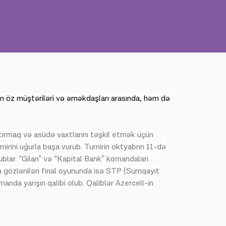
m öz müştəriləri və əməkdaşları arasında, həm də
tırmaq və asüdə vaxtlarını təşkil etmək üçün
nirini uğurla başa vurub. Turnirin oktyabrın 11-də
blar. “Gilan” və “Kapital Bank” komandaları
a gözlənilən final oyununda isə STP (Sumqayıt
nda yarışın qalibi olub. Qaliblər Azercell-in