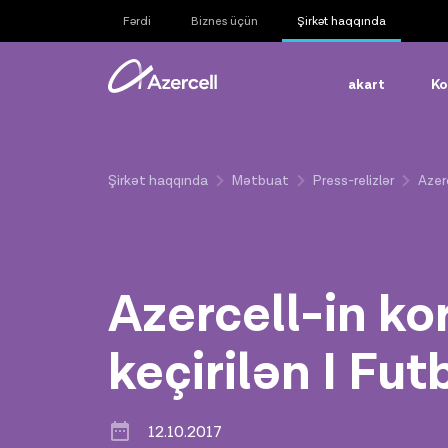
Fərdi
Biznes üçün
Şirkət haqqında
akart
Ko
Şirkət haqqında
Mətbuat
Press-relizlər
Azerc
Azercell-in ko
keçirilən I Fut
12.10.2017