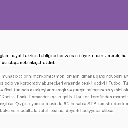
ağlam həyat tərzinin təbliğinə hər zaman böyük önəm verərək, hə
 bu istiqaməti inkişaf etdirib.
 münasibətlərini möhkəmlətmək, onların idmana qarşı həvəsini ar
 edib və korporativ abunəçiləri arasında təşkil etdiyi I Futbol Tur
 final turunda azarkeşlər maraqlı və gərgin mübarizənin şahidi olu
“Kapital Bank” komandası qalib gəlib. Hər kəs tərəfindən maraql
rışıblar. Qızğın oyun nəticəsində 6:2 hesabla STP təmsil edən koma
oku və medallarla təltif olunub, dəyərli hədiyyələr alıblar.