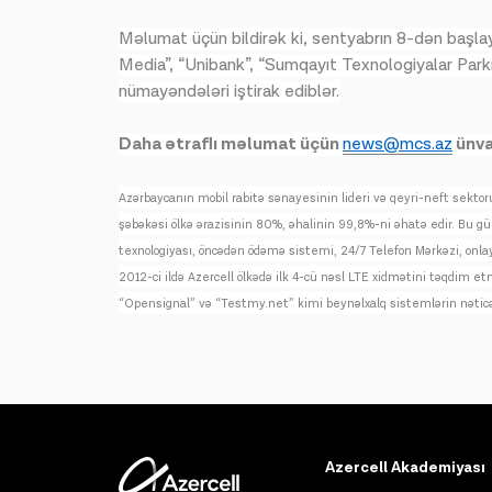
Məlumat üçün bildirək ki, sentyabrın 8-dən başla
Media”, “Unibank”, “Sumqayıt Texnologiyalar Parkı”
nümayəndələri iştirak ediblər.
Daha ətraflı məlumat üçün
news@mcs.az
ünva
Azərbaycanın mobil rabitə sənayesinin lideri və qeyri-neft sekto
şəbəkəsi ölkə ərazisinin 80%, əhalinin 99,8%-ni əhatə edir. Bu gün
texnologiyası, öncədən ödəmə sistemi, 24/7 Telefon Mərkəzi, onla
2012-ci ildə Azercell ölkədə ilk 4-cü nəsl LTE xidmətini təqdim et
“Opensignal” və “Testmy.net” kimi beynəlxalq sistemlərin nəticələ
Azercell Akademiyası