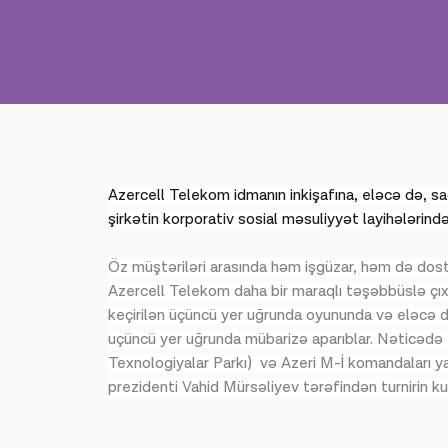
Azercell Telekom idmanın inkişafına, eləcə də, s
şirkətin korporativ sosial məsuliyyət layihələrində
Öz müştəriləri arasında həm işgüzar, həm də dost
Azercell Telekom daha bir maraqlı təşəbbüslə çıxış
keçirilən üçüncü yer uğrunda oyununda və eləcə də
uçüncü yer uğrunda mübarizə aparıblar. Nəticədə 
Texnologiyalar Parkı) və Azeri M-İ komandaları ya
prezidenti Vahid Mürsəliyev tərəfindən turnirin kub