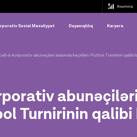
Rouminq
rporativ Sosial Məsuliyyət
Dayanıqlılıq
Karyera
ell-in korporativ abunəçiləri arasında keçirilən I Futbol Turnirinin qalibi b
rporativ abunəçilər
bol Turnirinin qalibi