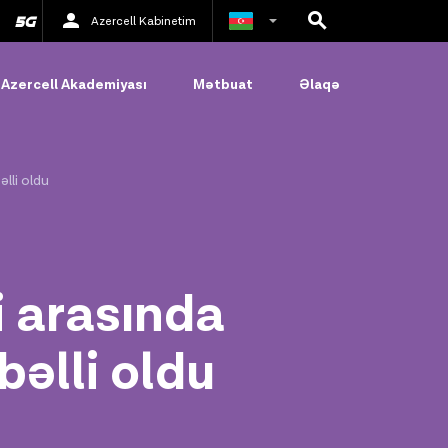
Azercell Kabinetim
Rus
Azercell Akademiyası
Mətbuat
Əlaqə
İngilis
əlli oldu
i arasında
 bəlli oldu