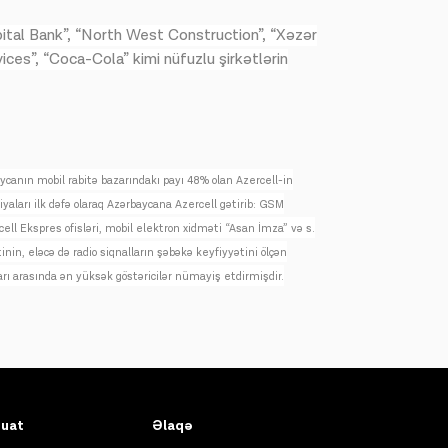
pital Bank”, “North West Construction”, “Xəzər
ices”, “Coca-Cola” kimi nüfuzlu şirkətlərin
canın mobil rabitə bazarındakı payı 48% olan Azercell-in
yaları ilk dəfə olaraq Azərbaycana Azercell gətirib: GSM
l Ekspres ofisləri, mobil elektron xidməti “Asan İmza” və s.
nin, eləcə də radio siqnalların şəbəkə keyfiyyətini ölçən
rı arasında ən yüksək göstəricilər nümayiş etdirmişdir.
uat
Əlaqə