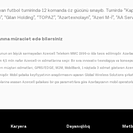
yan futbol turnirində 12 komanda öz gücünü sınayıb. Turnirdə “Ka
, “Gilan Holding”, “TOPAZ”, “Azərtexnolayn”, “Azeri M-İ”, “AA Serv
nına müraciət edə bilərsiniz
runun ən böyük sərmayədarı Azercell Telekom MMC 1996-cı ildə təsis edilmişdir. Azərbay
 4,5 mln nəfər Azercell-in xidmətlərinə seçir. Bir sıra innovativ texnologiya və konsepsi
yn müştəri xidmətləri, GPRS/EDGE, M2M, MobilBank, 1 nöqtədə 3 xidmət göstərən Azercel
mişdir.
Mobil şəbəkə keyfiyyətinin araşdırmasını aparan Global Wireless Solutions şirkəti
rinə əsasən Azercell şəbəkəsi bir çox parametrlərə görə Azərbaycanın mobil operatorla
Karyera
Dayanıqlılıq
Mətb