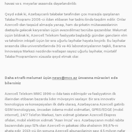
həvəsi və s. meyarlar əsasında dəyərləndirilib.
Qeyd edək ki, Azərbaycanlı tələbələr tərəfindən çox maraqla qarşılanan
Tələbə Proqramı 2008-ci ildən etibarən hər tədris ilində təqdim edilir. Onlar
Azercell-dən təqaüd almaqla yanaşı, həm də şirkətin mütəxəssislərinin
dəstəyilə gələcək karyeraları üçün əvəzedilməz təcrübə qazanıblar. Məlumat
üçün bildirək ki, Azercell Telekom fəaliyyətə başladığı gündən gənclərin elm
və təhsilinin inkişafı üçün bir sıra uğurlu layihələr həyata keçirib. Bu layihələr
sırasında ölkə universitetlərində 3G və 4G laboratoriyalarının təşkili, Barama
İnnovasiya Mərkəzi nəzdində reallaşan saysız uğurlu layihələr, müxtəlif
Tələbə Proqramlarını xüsusilə qeyd etmək olar.
Daha ətraflı məlumat üçün
news@mcs.az
ünvanına müraciət edə
bilərsiniz
Azercell Telekom MMC 1996-cı ildə təsis edilmişdir və fəaliyyətinin ilk
illərindən etibarən bazarda lider mövqeyini saxlayır. Bir sıra innovativ
texnologiya və konsepsiyaları ilk dəfə olaraq, Azərbaycana Azercell gətirib:
GSM texnologiyası, öncədən ödəmə mobil xidmətləri, GPRS/EDGE (mobil
internet), 24/7 Telefon Mərkəzi, tam xidmət göstərən Azercell Ekspres
ofisləri, mobil elektron xidməti “Asan İmza” və s. Azərbaycanın mobil rabitə
bazarındakı payı 51% olan Azercell-in şəbəkəsi ölkə əhalisinin 99,8%-ni
əhatə edir. 2013-cü ilin sonuna Azercell abunəçilərinin sayı 4,5 milyon nəfər