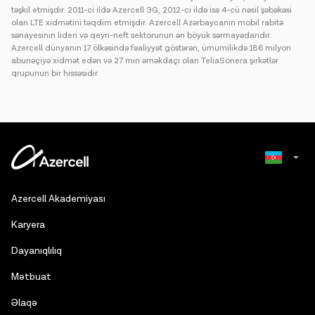
təşkil etmişdir. 2011-ci ildə Azercell 3G, 2012-ci ildə isə 4-cü nəsil şəbəkəsi
olan LTE xidmətini təqdim etmişdir. Azercell Azərbaycanın mobil rabitə
sənayesinin lideri və qeyri-neft sektorunun ən böyük sərmayədarıdır.
Azercell dünyanın 17 ölkəsində fəaliyyət göstərən, ümumilikdə 186 milyon
abunəçiyə xidmət edən və 27 min əməkdaçı olan TeliaSonera şirkətlər
qrupunun bir hissəsidir.
Russian
Azercell Akademiyası
English
Karyera
Dayanıqlılıq
Mətbuat
Əlaqə