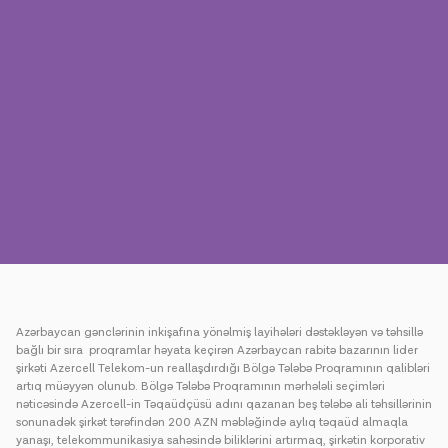
Mətbuat
Əlaqə
Ödəniş
Rouminq
Yeni nəsil
Dil
Azərbaycan
Azərbaycan gənclərinin inkişafına yönəlmiş layihələri dəstəkləyən və təhsillə
bağlı bir sıra proqramlar həyata keçirən Azərbaycan rabitə bazarının lider
şirkəti Azercell Telekom-un reallaşdırdığı Bölgə Tələbə Proqramının qalibləri
artıq müəyyən olunub. Bölgə Tələbə Proqramının mərhələli seçimləri
nəticəsində Azercell-in Təqaüdçüsü adını qazanan beş tələbə ali təhsillərinin
sonunadək şirkət tərəfindən 200 AZN məbləğində aylıq təqaüd almaqla
yanaşı, telekommunikasiya sahəsində biliklərini artırmaq, şirkətin korporativ