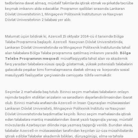
tədbirlərinə dəvət almaq, müxtəlif təlimlərdə iştirak etmək və şirkətdə təcrübə
keçmək imkanını əldə edəcəklər. Proqramın qalibləri sırasında Lənkəran
Dövlət Universitetinin 1, Mingəçevir Politexnik İnstitutunun və Naxçıvan
Dövlət Universitetinin 2 tələbəsi yer alıb.
Məlumat üçün bildirək ki, Azercell 15 oktyabr 2014-cü il tarixində Bölgə
Tələbə Proqramına başlayıb. Azercell Naxçıvan Dövlət Universitetində,
Lənkəran Dövlət Universitetində və Mingəçevir Politexnik İnstitutunda təhsil
alan tələbələrə Bölgə Tələbə proqramına qatılmaq imkanını yaradıb.
Bölgə
Tələbə Proqramının məqsədi
müvəffəqiyyətlə təhsil alan və akademik
fərq yaradan tələbələrə xüsusi qayğı göstərmək, yüksək potensiallı tələbələrin
gələcəkdə peşəkar kimi formalaşmasına dəstək olmaq və korporativ sosial
məsuliyyətli fəaliyyətlər çərçivəsində cəmiyyətə töhfə verməkdir.
Seçimlər 2 mərhələdə baş tutub. Birinci seçim mərhələsi tələbələrin onlayn
rejimdə təqdim etdikləri ərizələrin və sənədlərin dəyərləndirilməsindən ibarət
olub. Birinci mərhələ ərəfəsində Azercell-in İnsan Qaynaqları mütəxəssisləri
Lənkaran Dövlət Universiteti, Mingəçevir Politexnik İnstitutu və Naxçıvan
Dövlət Universitetində təqdimatlar keçirib. İkinci seçim mərhələsində iştirak
edən tələbələrə məntiq məsələlərindən ibarət yazılı tapşırıqla yanaşı, müxtəlif
mövzularda Azərbaycan dilində inşa yazmaq tapşırığı verilib. Bundan əlavə,
tələbələr Azercell-in mütəxəssisləri tərəfindən keçirilən üz-üzə müsahibələrdə
iştirak ediblər.Tələbələr akademik bilikləri, dünyagörüşü, elmə və təhsilə