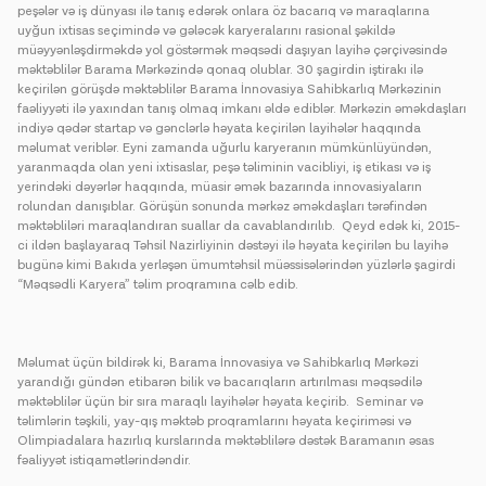
peşələr və iş dünyası ilə tanış edərək onlara öz bacarıq və maraqlarına
uyğun ixtisas seçimində və gələcək karyeralarını rasional şəkildə
müəyyənləşdirməkdə yol göstərmək məqsədi daşıyan layihə çərçivəsində
məktəblilər Barama Mərkəzində qonaq olublar. 30 şagirdin iştirakı ilə
keçirilən görüşdə məktəblilər Barama İnnovasiya Sahibkarlıq Mərkəzinin
faəliyyəti ilə yaxından tanış olmaq imkanı əldə ediblər. Mərkəzin əməkdaşları
indiyə qədər startap və gənclərlə həyata keçirilən layihələr haqqında
məlumat veriblər. Eyni zamanda uğurlu karyeranın mümkünlüyündən,
yaranmaqda olan yeni ixtisaslar, peşə təliminin vacibliyi, iş etikası və iş
yerindəki dəyərlər haqqında, müasir əmək bazarında innovasiyaların
rolundan danışıblar. Görüşün sonunda mərkəz əməkdaşları tərəfindən
məktəbliləri maraqlandıran suallar da cavablandırılıb. Qeyd edək ki, 2015-
ci ildən başlayaraq Təhsil Nazirliyinin dəstəyi ilə həyata keçirilən bu layihə
bugünə kimi Bakıda yerləşən ümumtəhsil müəssisələrindən yüzlərlə şagirdi
“Məqsədli Karyera” təlim proqramına cəlb edib.
Məlumat üçün bildirək ki, Barama İnnovasiya və Sahibkarlıq Mərkəzi
yarandığı gündən etibarən bilik və bacarıqların artırılması məqsədilə
məktəblilər üçün bir sıra maraqlı layihələr həyata keçirib. Seminar və
təlimlərin təşkili, yay-qış məktəb proqramlarını həyata keçiriməsi və
Olimpiadalara hazırlıq kurslarında məktəblilərə dəstək Baramanın əsas
fəaliyyət istiqamətlərindəndir.