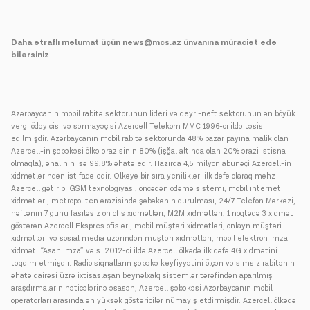
Daha ətraflı məlumat üçün news@mcs.az ünvanına müraciət edə
bilərsiniz
Azərbaycanın mobil rabitə sektorunun lideri və qeyri-neft sektorunun ən böyük
vergi ödəyicisi və sərmayəçisi Azercell Telekom MMC 1996-cı ildə təsis
edilmişdir. Azərbaycanın mobil rabitə sektorunda 48% bazar payına malik olan
Azercell-in şəbəkəsi ölkə ərazisinin 80% (işğal altında olan 20% ərazi istisna
olmaqla), əhalinin isə 99,8% əhatə edir. Hazırda 4,5 milyon abunəçi Azercell-in
xidmətlərindən istifadə edir. Ölkəyə bir sıra yenilikləri ilk dəfə olaraq məhz
Azercell gətirib: GSM texnologiyası, öncədən ödəmə sistemi, mobil internet
xidmətləri, metropoliten ərazisində şəbəkənin qurulması, 24/7 Telefon Mərkəzi,
həftənin 7 günü fasiləsiz ön ofis xidmətləri, M2M xidmətləri, 1 nöqtədə 3 xidmət
göstərən Azercell Ekspres ofisləri, mobil müştəri xidmətləri, onlayn müştəri
xidmətləri və sosial media üzərindən müştəri xidmətləri, mobil elektron imza
xidməti “Asan İmza” və s. 2012-ci ildə Azercell ölkədə ilk dəfə 4G xidmətini
təqdim etmişdir. Radio siqnalların şəbəkə keyfiyyətini ölçən və simsiz rabitənin
əhatə dairəsi üzrə ixtisaslaşan beynəlxalq sistemlər tərəfindən aparılmış
araşdırmaların nəticələrinə əsasən, Azercell şəbəkəsi Azərbaycanın mobil
operatorları arasında ən yüksək göstəricilər nümayiş etdirmişdir. Azercell ölkədə