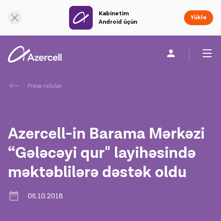
Kabinetim
Onlayn dəstək
Yüklə
Android üçün
Fərdi
Biznes üçün
Şirkət haqqında
Press-relizlər
akart
Azercell-in Barama Mərkəzi
Korporativ Sosial Məsuliyyət
“Gələcəyi qur" layihəsində
məktəblilərə dəstək oldu
Dayanıqlılıq
Karyera
06.10.2018
Azercell Akademiyası