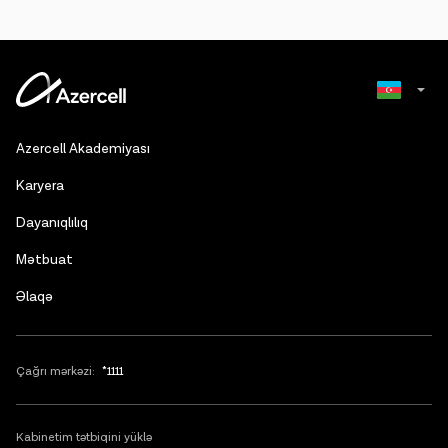
Russian
Azercell Akademiyası
English
Karyera
Dayanıqlılıq
Mətbuat
Əlaqə
Çağrı mərkəzi:
*1111
Kabinetim tətbiqini yüklə