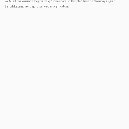
və MDB məkanında beynəlxalq “İnvestors İn People” İnsana Sərmayə Qızıl
Sertifikatına layiq görülən yeganə şirkətdir.