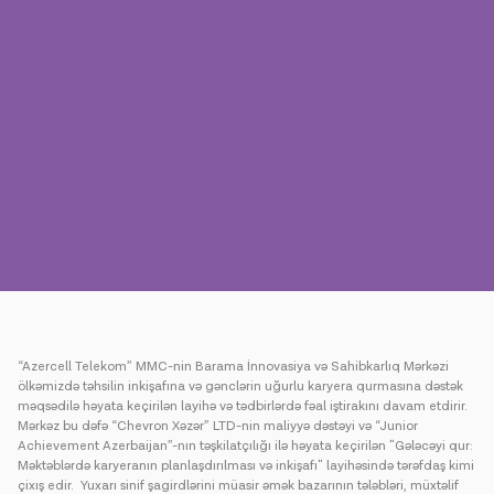
Mətbuat
Əlaqə
Ödəniş
Rouminq
Yeni nəsil
Dil
Azərbaycan
“Azercell Telekom” MMC-nin Barama İnnovasiya və Sahibkarlıq Mərkəzi
ölkəmizdə təhsilin inkişafına və gənclərin uğurlu karyera qurmasına dəstək
məqsədilə həyata keçirilən layihə və tədbirlərdə fəal iştirakını davam etdirir.
Mərkəz bu dəfə “Chevron Xəzər” LTD-nin maliyyə dəstəyi və “Junior
Achievement Azerbaijan”-nın təşkilatçılığı ilə həyata keçirilən "Gələcəyi qur:
Məktəblərdə karyeranın planlaşdırılması və inkişafı" layihəsində tərəfdaş kimi
çixış edir. Yuxarı sinif şagirdlərini müasir əmək bazarının tələbləri, müxtəlif