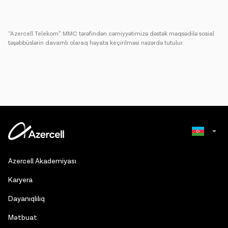
“Azercell Telekom” MMC tərəfindən cəmiyyətimizə dəstək məqsədilə sosial
təşəbbüslərin davamlı olaraq həyata keçirilməsi nəzərdə tutulur.
Russian
Azercell Akademiyası
English
Karyera
Dayanıqlılıq
Mətbuat