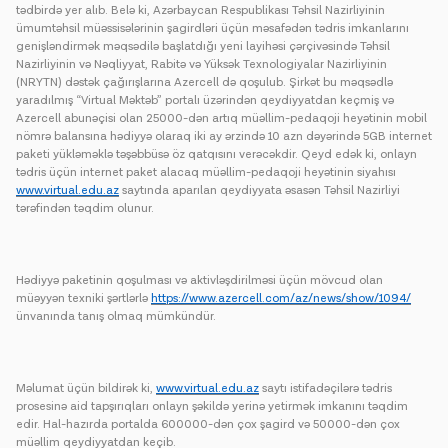
tədbirdə yer alıb. Belə ki, Azərbaycan Respublikası Təhsil Nazirliyinin
ümumtəhsil müəssisələrinin şagirdləri üçün məsafədən tədris imkanlarını
genişləndirmək məqsədilə başlatdığı yeni layihəsi çərçivəsində Təhsil
Nazirliyinin və Nəqliyyat, Rabitə və Yüksək Texnologiyalar Nazirliyinin
(NRYTN) dəstək çağırışlarına Azercell də qoşulub. Şirkət bu məqsədlə
yaradılmış “Virtual Məktəb” portalı üzərindən qeydiyyatdan keçmiş və
Azercell abunəçisi olan 25000-dən artıq müəllim-pedaqoji heyətinin mobil
nömrə balansına hədiyyə olaraq iki ay ərzində 10 azn dəyərində 5GB internet
paketi yükləməklə təşəbbüsə öz qatqısını verəcəkdir. Qeyd edək ki, onlayn
tədris üçün internet paket alacaq müəllim-pedaqoji heyətinin siyahısı
www.virtual.edu.az
saytında aparılan qeydiyyata əsasən Təhsil Nazirliyi
tərəfindən təqdim olunur.
Hədiyyə paketinin qoşulması və aktivləşdirilməsi üçün mövcud olan
müəyyən texniki şərtlərlə
https://www.azercell.com/az/news/show/1094/
ünvanında tanış olmaq mümkündür.
Məlumat üçün bildirək ki,
www.virtual.edu.az
saytı istifadəçilərə tədris
prosesinə aid tapşırıqları onlayn şəkildə yerinə yetirmək imkanını təqdim
edir. Hal-hazırda portalda 600000-dən çox şagird və 50000-dən çox
müəllim qeydiyyatdan keçib.