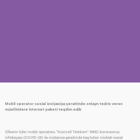
Mətbuat
Əlaqə
Ödəniş
Rouminq
Yeni nəsil
Dil
Azərbaycan
Mobil operator sosial izolyasiya şəraitində onlayn tədris verən
müəllimlərə internet paketi təqdim edib
Ölkənin lider mobil operatoru “Azercell Telekom” MMC koronavirus
infeksiyası (COVID-19) ilə mübarizə şəraitində baş tutan növbəti sosial