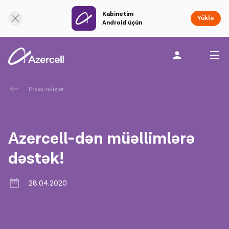
Kabinetim
Onlayn dəstək
Yüklə
Android üçün
Fərdi
Biznes üçün
Şirkət haqqında
Press-relizlər
akart
Azercell-dən müəllimlərə
Korporativ Sosial Məsuliyyət
dəstək!
Dayanıqlılıq
28.04.2020
Karyera
Azercell Akademiyası