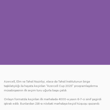
Mətbuat
Əlaqə
Ödəniş
Rouminq
Yeni nəsil
Dil
Azərbaycan
Azercell, Elm və Təhsil Nazirliyi, eləcə də Təhsil İnstitutunun birgə
təşkilatçılığı ilə həyata keçirilən “Azercell Cup 2025” proqramlaşdırma
müsabiqəsinin ilk seçim turu uğurla başa çatdı.
Onlayn formatda keçirilən ilk mərhələdə 4000-ə yaxın 6-7-ci sinif şagirdi
iştirak edib. Bunlardan 216-sı növbəti mərhələyə keçid hüququ qazanıb.