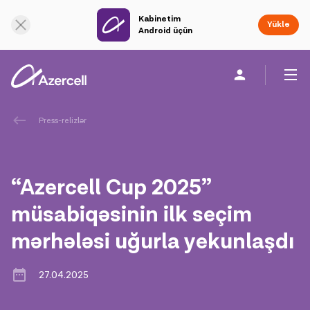
Kabinetim
Onlayn dəstək
Yüklə
Android üçün
Fərdi
Biznes üçün
Şirkət haqqında
Press-relizlər
akart
“Azercell Cup 2025”
Korporativ Sosial Məsuliyyət
müsabiqəsinin ilk seçim
mərhələsi uğurla yekunlaşdı
Dayanıqlılıq
Karyera
27.04.2025
Azercell Akademiyası