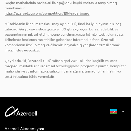
Seçim mərhələsinin nəticələri ilə aşağıdakı keçid vasitəsilə tanış olmaq
mümkündür:
https://azercellcup.org/competition/115/leaderboard
Müsabiqənin ikinci mərhələsi may ayının 3-ü, final isə iyun ayının 7-si baş
tutacaq. Ən yüksək nəticə göstərən 30 iştirakçı üçün bu sahədə bilik və
bacarıqlarının inkişaf etdirilməsinə yönəlmiş xüsusi təlimlər təşkil olunacaq.
Təlimlərdə fərqlənən məktəblilər gələcəkdə informatika fənni üzrə milli
komandanın üzvü olmaq və ölkəmizi beynəlxalq yarışlarda təmsil etmək
imkanı əldə edəcəklər.
Qeyd edək ki, “Azercell Cup” müsabiqəsi 2021-ci ildən keçirilir və əsas
məqsədi məktəblilərin rəqəmsal texnologiyalar, proqramlaşdırma, kompüter
mühəndisliyi və informatika sahələrinə marağını artırmaq, onların elmi və
şəxsi inkişafına töhfə verməkdir.
Russian
Azercell Akademiyası