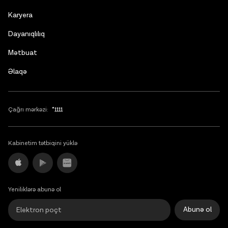
English
Karyera
Dayanıqlılıq
Mətbuat
Əlaqə
Çağrı mərkəzi:
*1111
Kabinetim tətbiqini yüklə
Yeniliklərə abunə ol
Abunə ol