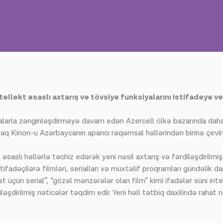
ellekt əsaslı axtarış və tövsiyə funksiyalarını istifadəyə ve
arla zənginləşdirməyə davam edən Azercell ölkə bazarında daha bir
q Kinon-u Azərbaycanın aparıcı rəqəmsal həllərindən birinə çeviri
əsaslı həllərlə təchiz edərək yeni nəsil axtarış və fərdiləşdirilmiş
fadəçilərə filmləri, serialları və müxtəlif proqramları gündəlik da
ət üçün serial”, “gözəl mənzərələr olan film” kimi ifadələr süni in
iləşdirilmiş nəticələr təqdim edir. Yeni həll tətbiq daxilində raha