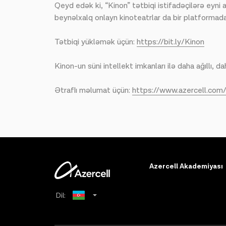
Qeyd edək ki, “Kinon” tətbiqi istifadəçilərə eyni 
beynəlxalq onlayn kinoteatrlar da bir platformada b
Tətbiqi yükləmək üçün:
https://bit.ly/Kinon
Kinon-un süni intellekt imkanları ilə daha ağıllı, 
Ətraflı məlumat üçün:
https://www.azercell.com/
Azercell Akademiyası
Dil:
Russian