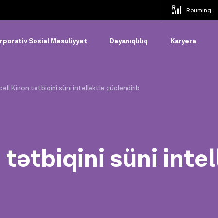
Rouminq
rporativ Sosial Məsuliyyət
Dayanıqlılıq
Karyera
ell Kinon tətbiqini süni intellektlə gücləndirib
tətbiqini süni intel