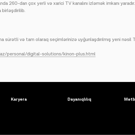
anda 260-dan çox yerli və xarici TV kanalını izləmək imkanı yaradır
irləşdirilib.
daha sürətli və tam olaraq seçimlərinizə uyğunlaşdırılmış yeni nəsil
az/personal/digital-solutions/kinon-plus.html
Karyera
Dayanıqlılıq
Mətb