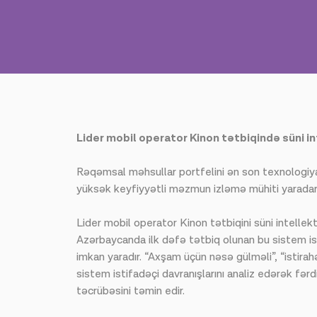
Lider mobil operator Kinon tətbiqində süni int
Rəqəmsal məhsullar portfelini ən son texnologiyal
yüksək keyfiyyətli məzmun izləmə mühiti yaradara
Lider mobil operator Kinon tətbiqini süni intellekt 
Azərbaycanda ilk dəfə tətbiq olunan bu sistem isti
imkan yaradır. “Axşam üçün nəsə gülməli”, “istirah
sistem istifadəçi davranışlarını analiz edərək fərd
təcrübəsini təmin edir.