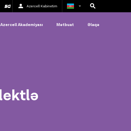
Azercell Kabinetim
Rus
Azercell Akademiyası
Mətbuat
Əlaqə
İngilis
lektlə