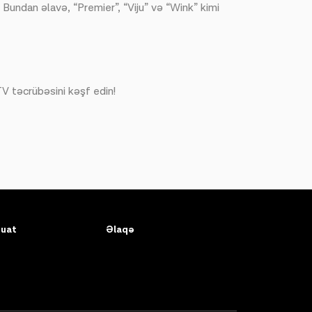
. Bundan əlavə, “Premier”, “Viju” və “Wink” kimi
 TV təcrübəsini kəşf edin!
uat
Əlaqə