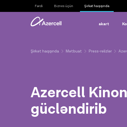
Fərdi
Biznes üçün
Şirkət haqqında
akart
Ko
Şirkət haqqında
Mətbuat
Press-relizlər
Azerc
Azercell Kinon 
gücləndirib