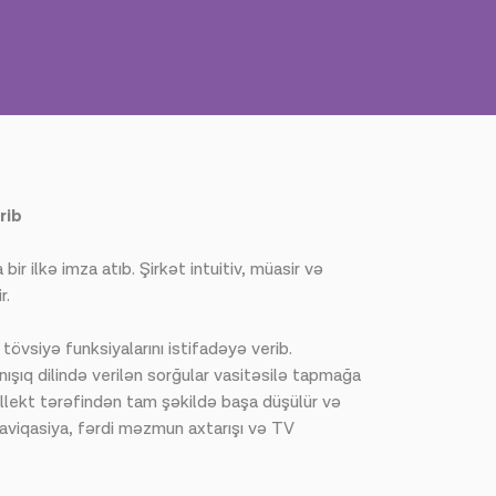
rib
 ilkə imza atıb. Şirkət intuitiv, müasir və
r.
 tövsiyə funksiyalarını istifadəyə verib.
nışıq dilində verilən sorğular vasitəsilə tapmağa
tellekt tərəfindən tam şəkildə başa düşülür və
t naviqasiya, fərdi məzmun axtarışı və TV