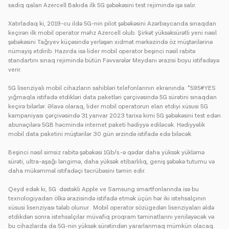
sadiq qalan Azercell Bakıda ilk 5G şəbəkəsini test rejimində işə salır.
Xatırladaq ki, 2019-cu ildə 5G-nin pilot şəbəkəsini Azərbaycanda sınaqdan
keçirən ilk mobil operator məhz Azercell olub. Şirkət yüksəksürətli yeni nəsil
şəbəkəsini Tağıyev küçəsində yerləşən xidmət mərkəzində öz müştərilərinə
nümayiş etdirib. Hazırda isə lider mobil operator beşinci nəsil rabitə
standartını sınaq rejimində bütün Fəvvarələr Meydanı ərazisi boyu istifadəyə
verir.
5G lisenziyalı mobil cihazların sahibləri telefonlarının ekranında *595#YES
yığmaqla istifadə etdikləri data paketləri çərçivəsində 5G sürətini sınaqdan
keçirə bilərlər. Əlavə olaraq, lider mobil operatorun elan etdiyi xüsusi 5G
kampaniyası çərçivəsində 31 yanvar 2023 tarixə kimi 5G şəbəkəsini test edən
abunəçilərə 5GB həcmində internet paketi hədiyyə ediləcək. Hədiyyəlik
mobil data paketini müştərilər 30 gün ərzində istifadə edə biləcək.
Beşinci nəsil simsiz rabitə şəbəkəsi 1Gb/s.-ə qədər daha yüksək yükləmə
sürəti, ultra-aşağı ləngimə, daha yüksək etibarlılıq, geniş şəbəkə tutumu və
daha mükəmməl istifadəçi təcrübəsini təmin edir.
Qeyd edək ki, 5G dəstəkli Apple ve Samsung smartfonlarında isə bu
texnologiyadan ölkə ərazisində istifadə etmək üçün hər iki istehsalçının
xüsusi lisenziyası tələb olunur. Mobil operator sözügedən lisenziyaları əldə
etdikdən sonra istehsalçılar müvafiq proqram təminatlarını yeniləyəcək və
bu cihazlarda da 5G-nin yüksək sürətindən yararlanmaq mümkün olacaq.