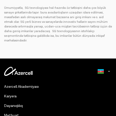
Ümumiyyətlə, 5G texnologiyası hal-hazırda öz tətbiqini daha çox böyük
sənaye şirkətlərində tapır: bura avadanlıqların uzaqdan idarə edilməsi,
məsafədən asılı olmayaraq məlumat bazasına ani giriş imkanı və s. aid
etmək olar. 5G yerli biznes və sənayelərdə innovativ həllərin sayını mühüm
dərəcədə artırmaqla yanaşı, ucdan-uca müştəri təcrübəsinin tətbiqi üçün də
daha geniş imkanlar yaradacaq. 5G texnologiyasının istehlakçı
seqmentində tətbiqinə gəldikdə isə, bu imkanlar bütün dünyada inkişaf
mərhələsindədir.
Russian
Azercell Akademiyası
English
Karyera
Dayanıqlılıq
Mətbuat