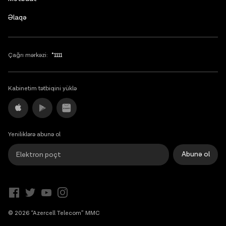
Əlaqə
Çağrı mərkəzi:
*1111
Kabinetim tətbiqini yüklə
Yeniliklərə abunə ol
Abunə ol
© 2026 “Azercell Telecom” MMC