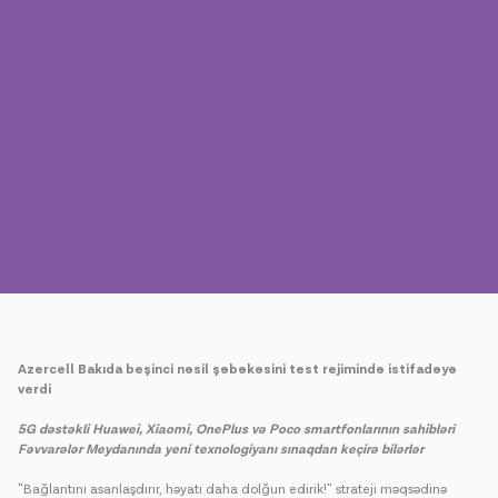
Mətbuat
Əlaqə
Ödəniş
Rouminq
Yeni nəsil
Dil
Azərbaycan
Azercell Bakıda beşinci nəsil şəbəkəsini test rejimində istifadəyə
verdi
5G dəstəkli Huawei, Xiaomi, OnePlus və Poco smartfonlarının sahibləri
Fəvvarələr Meydanında yeni texnologiyanı sınaqdan keçirə bilərlər
"Bağlantını asanlaşdırır, həyatı daha dolğun edirik!" strateji məqsədinə