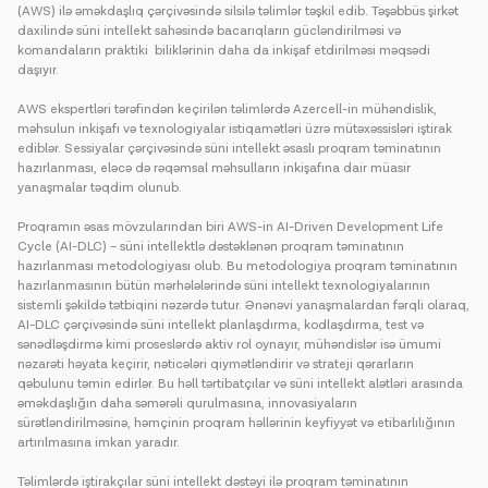
(AWS) ilə əməkdaşlıq çərçivəsində silsilə təlimlər təşkil edib. Təşəbbüs şirkət
daxilində süni intellekt sahəsində bacarıqların gücləndirilməsi və
komandaların praktiki biliklərinin daha da inkişaf etdirilməsi məqsədi
daşıyır.
AWS ekspertləri tərəfindən keçirilən təlimlərdə Azercell-in mühəndislik,
məhsulun inkişafı və texnologiyalar istiqamətləri üzrə mütəxəssisləri iştirak
ediblər. Sessiyalar çərçivəsində süni intellekt əsaslı proqram təminatının
hazırlanması, eləcə də rəqəmsal məhsulların inkişafına dair müasir
yanaşmalar təqdim olunub.
Proqramın əsas mövzularından biri AWS-in AI-Driven Development Life
Cycle (AI-DLC) – süni intellektlə dəstəklənən proqram təminatının
hazırlanması metodologiyası olub. Bu metodologiya proqram təminatının
hazırlanmasının bütün mərhələlərində süni intellekt texnologiyalarının
sistemli şəkildə tətbiqini nəzərdə tutur. Ənənəvi yanaşmalardan fərqli olaraq,
AI-DLC çərçivəsində süni intellekt planlaşdırma, kodlaşdırma, test və
sənədləşdirmə kimi proseslərdə aktiv rol oynayır, mühəndislər isə ümumi
nəzarəti həyata keçirir, nəticələri qiymətləndirir və strateji qərarların
qəbulunu təmin edirlər. Bu həll tərtibatçılar və süni intellekt alətləri arasında
əməkdaşlığın daha səmərəli qurulmasına, innovasiyaların
sürətləndirilməsinə, həmçinin proqram həllərinin keyfiyyət və etibarlılığının
artırılmasına imkan yaradır.
Təlimlərdə iştirakçılar süni intellekt dəstəyi ilə proqram təminatının