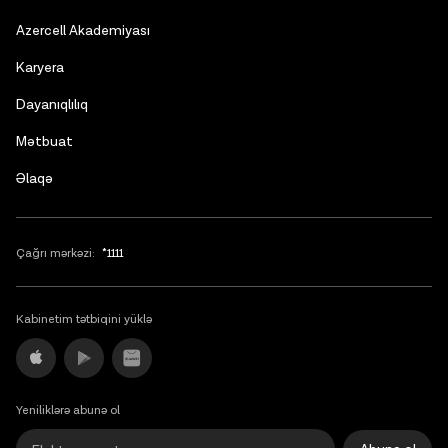
Russian
Azercell Akademiyası
English
Karyera
Dayanıqlılıq
Mətbuat
Əlaqə
Çağrı mərkəzi:
*1111
Kabinetim tətbiqini yüklə
Yeniliklərə abunə ol