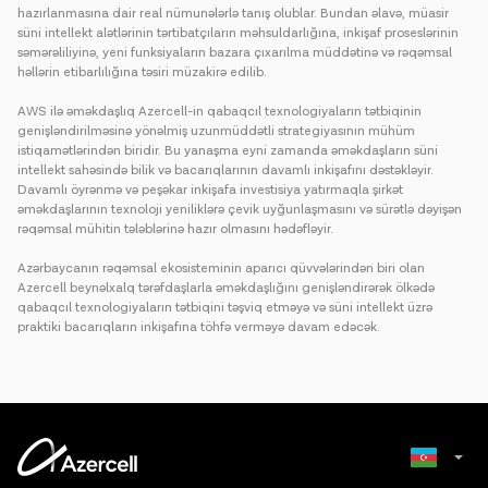
hazırlanmasına dair real nümunələrlə tanış olublar. Bundan əlavə, müasir
süni intellekt alətlərinin tərtibatçıların məhsuldarlığına, inkişaf proseslərinin
səmərəliliyinə, yeni funksiyaların bazara çıxarılma müddətinə və rəqəmsal
həllərin etibarlılığına təsiri müzakirə edilib.
AWS ilə əməkdaşlıq Azercell-in qabaqcıl texnologiyaların tətbiqinin
genişləndirilməsinə yönəlmiş uzunmüddətli strategiyasının mühüm
istiqamətlərindən biridir. Bu yanaşma eyni zamanda əməkdaşların süni
intellekt sahəsində bilik və bacarıqlarının davamlı inkişafını dəstəkləyir.
Davamlı öyrənmə və peşəkar inkişafa investisiya yatırmaqla şirkət
əməkdaşlarının texnoloji yeniliklərə çevik uyğunlaşmasını və sürətlə dəyişən
rəqəmsal mühitin tələblərinə hazır olmasını hədəfləyir.
Azərbaycanın rəqəmsal ekosisteminin aparıcı qüvvələrindən biri olan
Azercell beynəlxalq tərəfdaşlarla əməkdaşlığını genişləndirərək ölkədə
qabaqcıl texnologiyaların tətbiqini təşviq etməyə və süni intellekt üzrə
praktiki bacarıqların inkişafına töhfə verməyə davam edəcək.