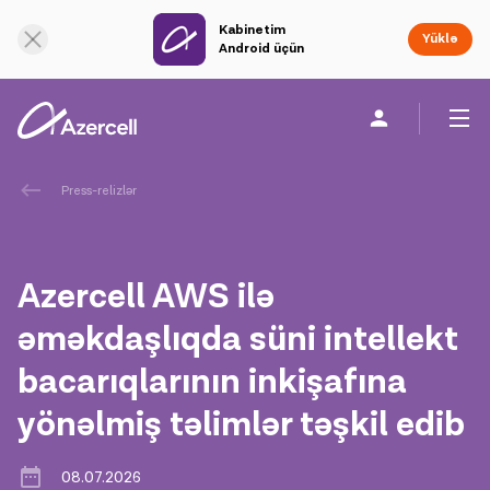
Kabinetim
Onlayn dəstək
Yüklə
Android üçün
Fərdi
Biznes üçün
Şirkət haqqında
Press-relizlər
akart
Azercell AWS ilə
Korporativ Sosial Məsuliyyət
əməkdaşlıqda süni intellekt
bacarıqlarının inkişafına
Dayanıqlılıq
yönəlmiş təlimlər təşkil edib
Karyera
08.07.2026
Azercell Akademiyası