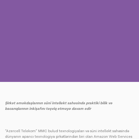
Mətbuat
Əlaqə
Ödəniş
Rouminq
Yeni nəsil
Dil
Azərbaycan
Şirkət əməkdaşlarının süni intellekt sahəsində praktiki bilik və
bacarıqlarının inkişafını təşviq etməyə davam edir
“Azercell Telekom” MMC bulud texnologiyaları və süni intellekt sahəsində
dünyanın aparıcı texnologiya şirkətlərindən biri olan Amazon Web Services