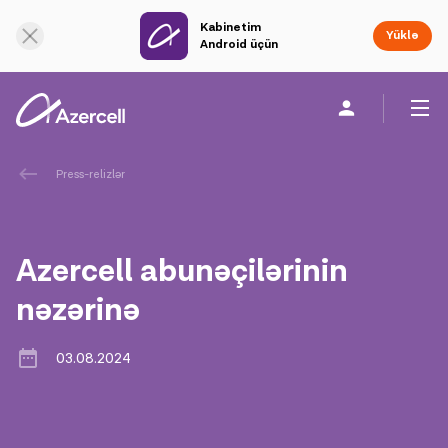
Kabinetim
Onlayn dəstək
Yüklə
Android üçün
Fərdi
Biznes üçün
Şirkət haqqında
Press-relizlər
akart
Azercell abunəçilərinin
Korporativ Sosial Məsuliyyət
nəzərinə
Dayanıqlılıq
03.08.2024
Karyera
Azercell Akademiyası