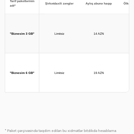
Tarif paketlərinin
Şirkətdaxili zənglər
Aylıq abunə haqqı
Ölkədax
adı*
"Biznesim 3 GB"
Limitsiz
14 AZN
"Biznesim 6 GB"
Limitsiz
19 AZN
* Paket çərçivəsində təqdim edilən bu xidmətlər bitdikdə hesablama