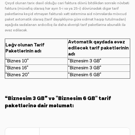
Qeyd olunan tarix daxil olduğu cari faktura dövrü bitdikdən sonrakı növbəti
faktura (müvafiq olaraq hər ayın 5-i və ya 25-i) dövrünədək digər tarif
paketlərinə keçid etməyən fakturalı xətt sisteminə aid nömrələrdə mövcud
paket avtomatik olaraq (tarif dəyişikliyinə görə xidmət haqqı tutulmadan)
aşağıda sadalanan ardıcıllıq ilə daha əlverişli tarif paketlərinə abunəlik ilə
əvəz ediləcək.
Avtomatik qaydada əvəz
Ləğv olunan Tarif
ediləcək tarif paketlərinin
Paketlərinin adı
adı
"Biznes 10"
"Biznesim 3 GB"
"Biznes 16"
"Biznesim 3 GB"
"Biznes 20"
"Biznesim 6 GB"
“Biznesim 3 GB” və "Biznesim 6 GB" tarif
paketlərinə dair məlumat: