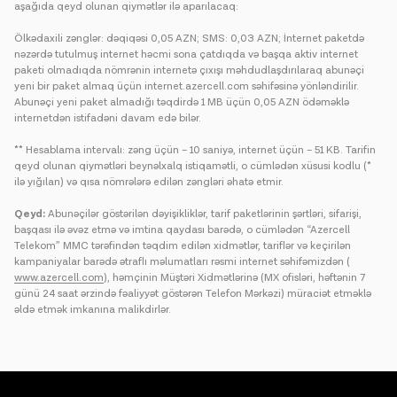
aşağıda qeyd olunan qiymətlər ilə aparılacaq:
Ölkədaxili zənglər: dəqiqəsi 0,05 AZN; SMS: 0,03 AZN; İnternet paketdə
nəzərdə tutulmuş internet həcmi sona çatdıqda və başqa aktiv internet
paketi olmadıqda nömrənin internetə çıxışı məhdudlaşdırılaraq abunəçi
yeni bir paket almaq üçün internet.azercell.com səhifəsinə yönləndirilir.
Abunəçi yeni paket almadığı təqdirdə 1 MB üçün 0,05 AZN ödəməklə
internetdən istifadəni davam edə bilər.
** Hesablama intervalı: zəng üçün – 10 saniyə, internet üçün – 51 KB. Tarifin
qeyd olunan qiymətləri beynəlxalq istiqamətli, o cümlədən xüsusi kodlu (*
ilə yığılan) və qısa nömrələrə edilən zəngləri əhatə etmir.
Qeyd:
Abunəçilər göstərilən dəyişikliklər, tarif paketlərinin şərtləri, sifarişi,
başqası ilə əvəz etmə və imtina qaydası barədə, o cümlədən “Azercell
Telekom” MMC tərəfindən təqdim edilən xidmətlər, tariflər və keçirilən
kampaniyalar barədə ətraflı məlumatları rəsmi internet səhifəmizdən (
www.azercell.com
), həmçinin Müştəri Xidmətlərinə (MX ofisləri, həftənin 7
günü 24 saat ərzində fəaliyyət göstərən Telefon Mərkəzi) müraciət etməklə
əldə etmək imkanına malikdirlər.