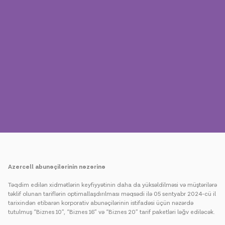
Mətbuat
Əlaqə
Ödəniş
Rouminq
Yeni nəsil
Dil
Azərbaycan
Azercell abunəçilərinin nəzərinə
Təqdim edilən xidmətlərin keyfiyyətinin daha da yüksəldilməsi və müştərilərə
təklif olunan tariflərin optimallaşdırılması məqsədi ilə 05 sentyabr 2024-cü il
tarixindən etibarən korporativ abunəçilərinin istifadəsi üçün nəzərdə
tutulmuş “Biznes 10”, “Biznes 16” və “Biznes 20” tarif paketləri ləğv ediləcək.