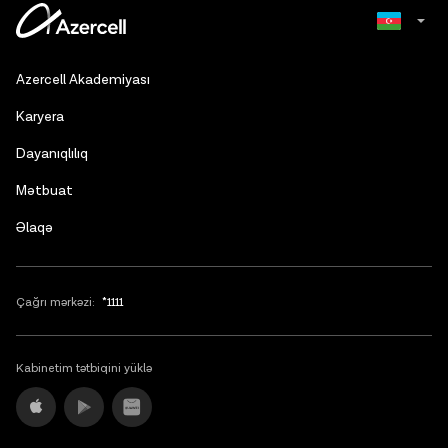
Russian
Azercell Akademiyası
English
Karyera
Dayanıqlılıq
Mətbuat
Əlaqə
Çağrı mərkəzi:
*1111
Kabinetim tətbiqini yüklə