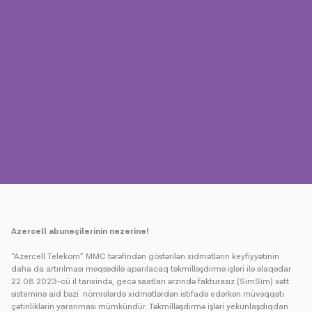
Mətbuat
Əlaqə
Ödəniş
Rouminq
Yeni nəsil
Dil
Azərbaycan
Azercell abunəçilərinin nəzərinə!
“Azercell Telekom” MMC tərəfindən göstərilən xidmətlərin keyfiyyətinin
daha da artırılması məqsədilə aparılacaq təkmilləşdirmə işləri ilə əlaqədar
22.08.2023-cü il tarixində, gecə saatları ərzində fakturasız (SimSim) xətt
sisteminə aid bəzi nömrələrdə xidmətlərdən istifadə edərkən müvəqqəti
çətinliklərin yaranması mümkündür. Təkmilləşdirmə işləri yekunlaşdıqdan