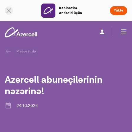
Kabinetim
Onlayn dəstək
Yüklə
Android üçün
Fərdi
Biznes üçün
Şirkət haqqında
Press-relizlər
akart
Azercell abunəçilərinin
Korporativ Sosial Məsuliyyət
nəzərinə!
Dayanıqlılıq
24.10.2023
Karyera
Azercell Akademiyası