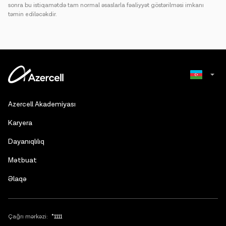
sonra bu istiqamətdə tam normal əsaslarla fəaliyyət göstərilməsi imkanı
təmin ediləcəkdir.
Russian
Azercell Akademiyası
English
Karyera
Dayanıqlılıq
Mətbuat
Əlaqə
Çağrı mərkəzi:
*1111