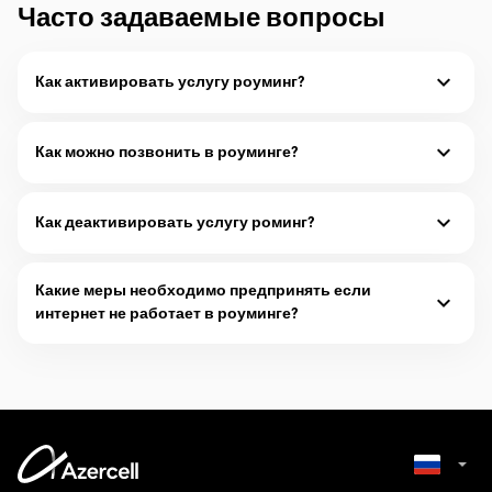
Часто задаваемые вопросы
Как активировать услугу роуминг?
Для активации роуминга
:
Подробнее
Как можно позвонить в роуминге?
Находясь в роуминге необходимо использовать
международный формат набора:
Как деактивировать услугу роминг?
Подробнее
Для деактивации услуги роуминга:
Подробнее
Какие меры необходимо предпринять если
интернет не работает в роуминге?
В случае, если находясь в роуминге не работает интернет,
необходимо:
Подробнее