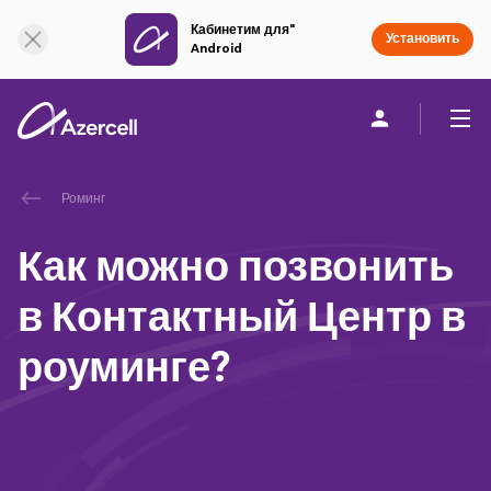
Кабинетим для"
Онлайн поддержка
Установить
Android
Частным клиентам
Бизнесу
О компании
Роминг
Как можно позвонить
akart
в Контактный Центр в
Присоединяйся к Azercell
роуминге?
Тарифы и услуги
Приложения Azercell