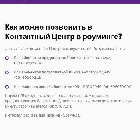
Кампании
Поддержка
Как можно позвонить в
Контактный Центр в роуминге?
Оплата
Роуминг
Новое поколение
Для связи с Контактным Центром в роуминге, необходимо набрать:
Для
абонентов
предоплатной линии
: +994124905252,
+994506565000;
Язык
Русский
Для
абонентов
постоплатной линии
: +994124904949,
+994502002111;
Для
Корпоративных
абонентов
: +994124904940; 994506050000;
Первые 45 минут разговора по выше указанным номерам
предоставляется бесплатно. Далее, плата за каждую дополнительную
минуту рассчитывается как 0,70 AZN.
Интервал расчёта для звонков - 1 секунда.