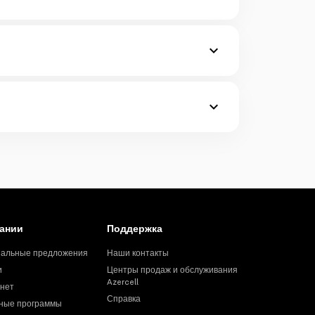
вом приложения "Azercell" для юридических
ании
Поддержка
альные предложения
Наши контакты
и
Центры продаж и обслуживания
Azercell
нет
Справка
ные программы