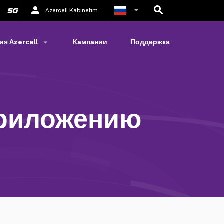
Azercell Kabinetim
Азербайджанский
я Azercell
Кампании
Поддержка
Английский
приложению