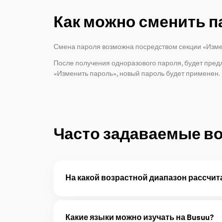
Как можно сменить па
Смена пароля возможна посредством секции «Изме
После получения одноразового пароля, будет предл
«Изменить пароль», новый пароль будет применен.
Часто задаваемые в
На какой возрастной диапазон рассчитан
"Azercell Kids" предназначен для детей от 1 до 9 
Подробнее
Какие языки можно изучать на Busuu?