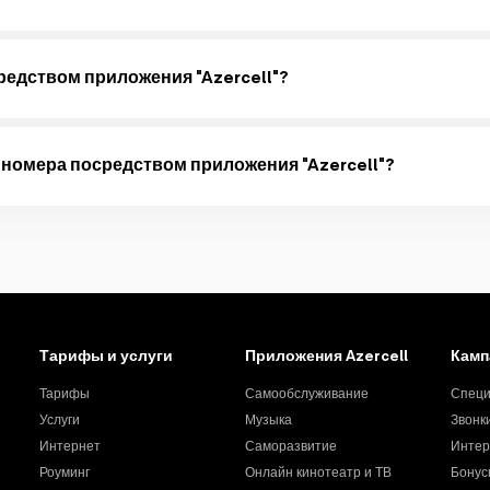
в одновременно:
редством приложения "Azercell"?
раздел "Интернет" в приложении "Azercell".
 номера посредством приложения "Azercell"?
 главной странице приложения "Azercell". Открытие линии посредст
оченным представителем.
Тарифы и услуги
Приложения Azercell
Камп
Тарифы
Самообслуживание
Специ
Услуги
Музыка
Звонк
Интернет
Саморазвитие
Интер
Роуминг
Онлайн кинотеатр и ТВ
Бонус