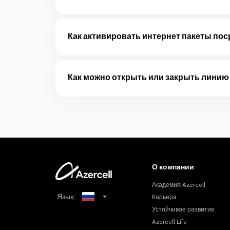
В приложении Busuu можно изучать до 14 языко
Подробнее
Как активировать интернет пакеты пос
Интернет пакеты могут быть активированы через 
Как можно открыть или закрыть линию
Подробнее
Физические лица могут открыть линию номера на
лиц, может быть осуществлено только уполном
Подробнее
О компании
Академия Azercell
Язык:
Карьера
Устойчивое развитие
Azerbaijani
Azercell Life