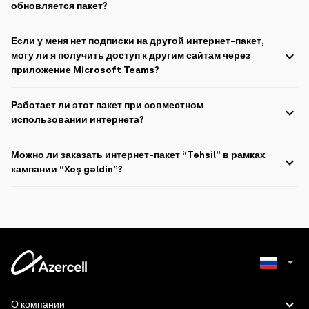
обновляется пакет?
Этот пакет можно получить в дополнение к другим интернет-
пакетам. Оба пакета обновляются автоматически. Ежедневный -
Если у меня нет подписки на другой интернет-пакет,
через 24 часа, ежемесячный - через 30 дней.
могу ли я получить доступ к другим сайтам через
приложение Microsoft Teams?
Если у пользователя нет другого интернет-пакета и он хочет
получить доступ к другим сайтам вне приложения Microsoft Teams,
Работает ли этот пакет при совместном
он будет перенаправлен на специальную страницу ссылок.
использовании интернета?
Интернет-пакет также работает во время совместного
использования интернета (хот-спот).
Можно ли заказать интернет-пакет “Təhsil” в рамках
кампании “Xoş gəldin”?
Интернет-пакет “Təhsil” не может быть заказан на сумму 3 AZN
добавленным к балансу в рамках кампании “Xoş gəldin”.
Azerbaijani
О компании