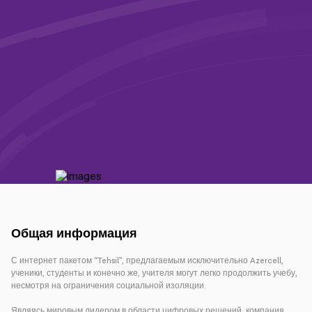
Кампании
Поддержка
Оплата
Роуминг
Новое поколение
Язык
Русский
Общая информация
С интернет пакетом “Tehsil”, предлагаемым исключительно Azercell,
ученики, студенты и конечно же, учителя могут легко продолжить учебу,
несмотря на ограничения социальной изоляции.
Являясь мировым лидером в области цифровых решений, компания