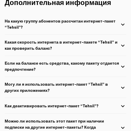
Дополнительная информация
На какую группу абонентов рассчитан интернет-пакет
“Tehsil”?
Этот пакет предназначен для пользователей с фактурных и
безфактурных линий. Корпоративные абоненты не могут
Какая скорость интернета в интернет-пакете “Tehsil” и
присоединиться к пакету.
как проверить баланс?
Скорость интернета в рамках интернет-пакета “Tehsil” - 2 мбит/с.
Для проверки баланса напишите “баланс” и отправьте на 2525
Если на балансе есть средства, какому пакету отдается
(наберите *100#YES) или войдите в “Kabinetim”.
предпочтение?
Если на балансе пользователя есть почасовой, выходной или
ночной пакет, предпочтение будет отдано этим пакетам.
Могу ли я использовать интернет-пакет “Tehsil” в
других приложениях?
Интернет-пакет “Tehsil” предназначен только для применения
Microsoft Teams и использования Microsoft Teams в веб-браузере. В
Как деактивировать интернет-пакет “Tehsil”?
Microsoft Teams подписчики могут делать аудио и видеозвонки, а
также переписываться (отправка файлов в пакет не входит).
Чтобы остановить интернет пакет “Tehsil” напишите “Stop tehsil” и
“Microsoft Teams” можно использовать на этих платформах:
отправьте на номер 2525.
Можно ли использовать этот пакет при наличии
Android; iOS; Windows/MacOS; Веб-браузер.
подписки на другие интернет-пакеты? Когда