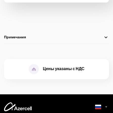
Примечания
К тарифу Serbest могут подключиться абоненты с
предоплатной системой платежа
В приложениях WhatsApp , Telegram , Viber , Twitter , Facebook
Messenger текстовая переписка является бесплатной
Цены указаны с НДС
В тарифе Serbest 15 до 2-х гигабайт пользование Facebook
БЕСПЛАТНО.
При подключении к тарифу Serbest с баланса номера
взимается o плата за тариф и предоставляются тарифные
бонусы. C рок использования бонусов в рамках тарифа Serbest
составляет 30 дней. По истечению 30 дней,
неиспользованные минуты, баланс по каналам социальной
медиа и приложениям не переносится на следующий месяц .
Тариф возможно обновить 1 раз в день. Для обновления пакета