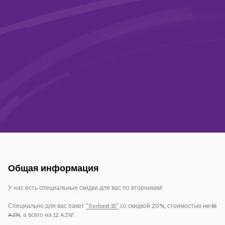
Кампании
Поддержка
Оплата
Роуминг
Новое поколение
Язык
Русский
Общая информация
У нас есть специальные скидки для вас по вторникам!
Специально для вас пакет
"Serbest 15"
со скидкой 20%, стоимостью
не 15
AZN
, а всего на 12 AZN!