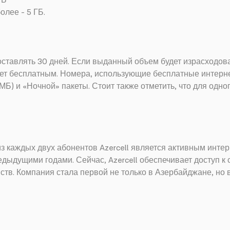
ГБ
олее - 5 ГБ.
оставлять 30 дней. Если выданный объем будет израсходован
дет бесплатным. Номера, использующие бесплатные интернет
 МБ) и «Ночной» пакеты. Стоит также отметить, что для одн
из каждых двух абонентов Azercell является активным инте
едыдущими годами. Сейчас, Azercell обеспечивает доступ к 
ств. Компания стала первой не только в Азербайджане, но 