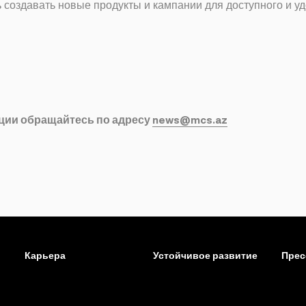
ть создавать новые продукты и кампании для доступного и 
ции обращайтесь по адресу
news@mcs.az
Карьера
Устойчивое развитие
Прес