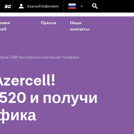
Azercell Kabinetim
Азербайджанский
емия
Пресса
Наши
ell
контакты
Английский
олучи 5GB бесплатного интернет трафика
ercell!
520 и получи
афика