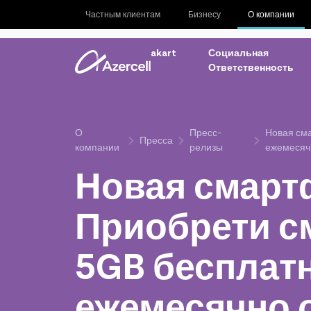
Частным клиентам
Бизнесу
О компании
akart
Социальная
Ответственность
О
Пресс-
Новая сма
Пресса
компании
релизы
ежемесячн
Новая смартф
Приобрети с
5GB бесплат
ежемесячно о