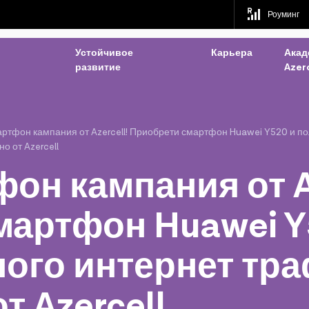
Роуминг
Устойчивое
Карьера
Акад
развитие
Azerc
ртфон кампания от Azercell! Приобрети смартфон Huawei Y520 и п
о от Azercell
он кампания от Az
мартфон Huawei Y
ного интернет тр
т Azercell