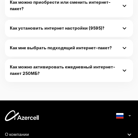
Как можно приобрести или сменить интернет-
пакет?
Активация или смена интернет-пакета, возможна
следующими способами:
Как установить интернет настройки (9595)?
Подробнее
Настройки интернета могут быть установлены с помощью
услуги 9595 или вручную.
Как мне выбрать подходящий интернет-пакет?
Широкий выбор
интернет-пакетов
от Azercell варьируется от
Подробнее
базовых до неограниченных высокоскоростных предложений.
Как можно активировать ежедневный интернет-
Подробнее
пакет 250МБ?
Активировать ежедневный интернет-пакет 250МБ можно:
Подробнее
Azerbaijani
О компании