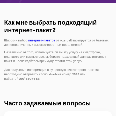
Кампании
Поддержка
Как мне выбрать подходящий
интернет-пакет?
Оплата
Роуминг
Новое поколение
Широкий выбор
интернет-пакетов
от Azercell варьируется от базовых
до неограниченных высокоскоростных предложений.
Независимо от того, используете ли вы эту услугу на смартфоне,
Язык
Русский
планшете или компьютере, выберите подходящий для вас интернет-
пакет и наслаждайтесь преимуществами этой услуги.
Для получения информации о существующих интернет-пакетах
необходимо отправить слово
kluch
на номер
2525
или
набрать
*100*650#YES
.
Часто задаваемые вопросы