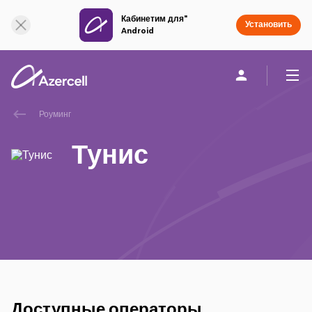
Кабинетим для"
Онлайн поддержка
Установить
Android
Роуминг
Частным клиентам
Бизнесу
О компании
Тунис
akart
Присоединяйся к Azercell
Тарифы и услуги
Приложения Azercell
Доступные операторы