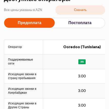
Кампании
Скачать
Все цены указаны в АZN
Поддержка
Предоплата
Постоплата
Оплата
Роуминг
Новое поколение
Ooredoo (Tunisiana)
Оператор
Язык
Русский
Поддерживаемые
2G
сети
Исходящие звонки в
3.00
страну пребывания
Исходящие звонки в
3.00
Азербайджан
Исходящие звонки в
3.00
Другие Страны