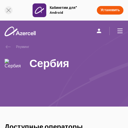
Кабинетим для"
Онлайн поддержка
Установить
Android
Роуминг
Частным клиентам
Бизнесу
О компании
Сербия
akart
Присоединяйся к Azercell
Тарифы и услуги
Приложения Azercell
Доступные операторы