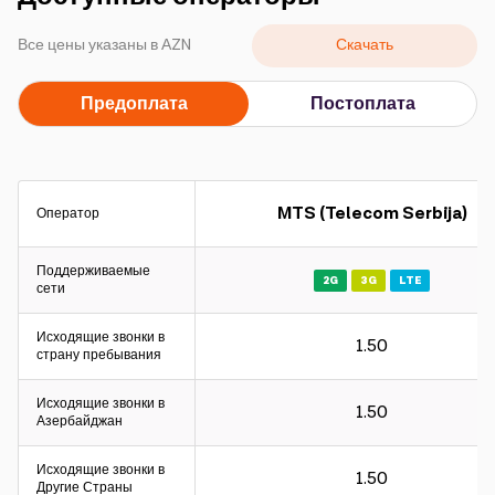
Кампании
Скачать
Все цены указаны в АZN
Поддержка
Предоплата
Постоплата
Оплата
Роуминг
Новое поколение
MTS (Telecom Serbija)
Оператор
Язык
Русский
Поддерживаемые
2G
3G
LTE
сети
Исходящие звонки в
1.50
страну пребывания
Исходящие звонки в
1.50
Азербайджан
Исходящие звонки в
1.50
Другие Страны