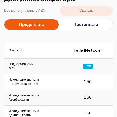
Кампании
Скачать
Все цены указаны в АZN
Поддержка
Предоплата
Постоплата
Оплата
Роуминг
Новое поколение
Telia (Netcom)
Оператор
Язык
Русский
Поддерживаемые
LTE
сети
Исходящие звонки в
1.50
страну пребывания
Исходящие звонки в
1.50
Азербайджан
Исходящие звонки в
1.50
Другие Страны