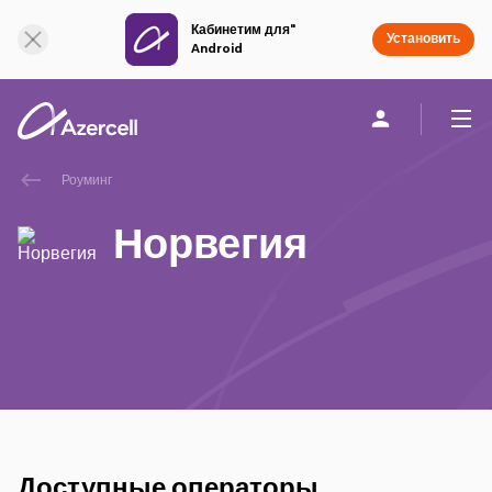
Кабинетим для"
Онлайн поддержка
Установить
Android
Роуминг
Частным клиентам
Бизнесу
О компании
Норвегия
akart
Присоединяйся к Azercell
Тарифы и услуги
Приложения Azercell
Доступные операторы