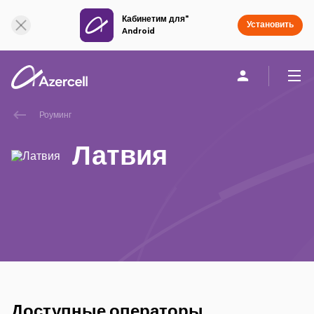
Кабинетим для"
Онлайн поддержка
Установить
Android
Роуминг
Частным клиентам
Бизнесу
О компании
Латвия
akart
Присоединяйся к Azercell
Тарифы и услуги
Приложения Azercell
Доступные операторы