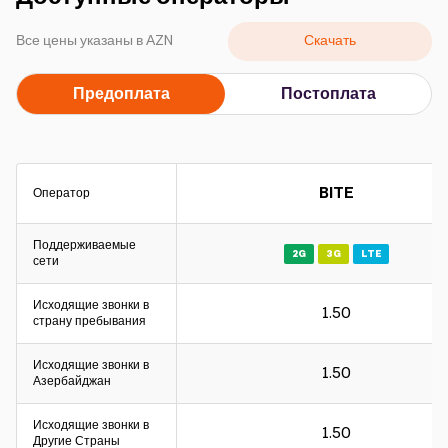
Кампании
Скачать
Все цены указаны в АZN
Поддержка
Предоплата
Постоплата
Оплата
Роуминг
Новое поколение
BITE
Оператор
Язык
Русский
Поддерживаемые
2G
3G
LTE
сети
Исходящие звонки в
1.50
страну пребывания
Исходящие звонки в
1.50
Азербайджан
Исходящие звонки в
1.50
Другие Страны