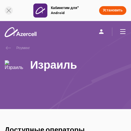
Кабинетим для"
Онлайн поддержка
Установить
Android
Роуминг
Частным клиентам
Бизнесу
О компании
Израиль
akart
Присоединяйся к Azercell
Тарифы и услуги
Приложения Azercell
Доступные операторы