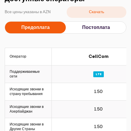
Кампании
Скачать
Все цены указаны в АZN
Поддержка
Предоплата
Постоплата
Оплата
Роуминг
Новое поколение
CellCom
Оператор
Язык
Русский
Поддерживаемые
LTE
сети
Исходящие звонки в
1.50
страну пребывания
Исходящие звонки в
1.50
Азербайджан
Исходящие звонки в
1.50
Другие Страны