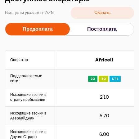
Кампании
Скачать
Все цены указаны в АZN
Поддержка
Предоплата
Постоплата
Оплата
Роуминг
Новое поколение
Africell
Оператор
Язык
Русский
Поддерживаемые
2G
3G
LTE
сети
Исходящие звонки в
2.10
страну пребывания
Исходящие звонки в
5.70
Азербайджан
Исходящие звонки в
6.00
Другие Страны