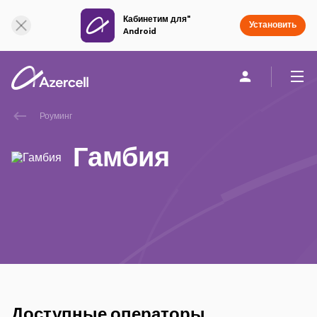
Кабинетим для"
Онлайн поддержка
Установить
Android
Роуминг
Частным клиентам
Бизнесу
О компании
Гамбия
akart
Присоединяйся к Azercell
Тарифы и услуги
Приложения Azercell
Доступные операторы