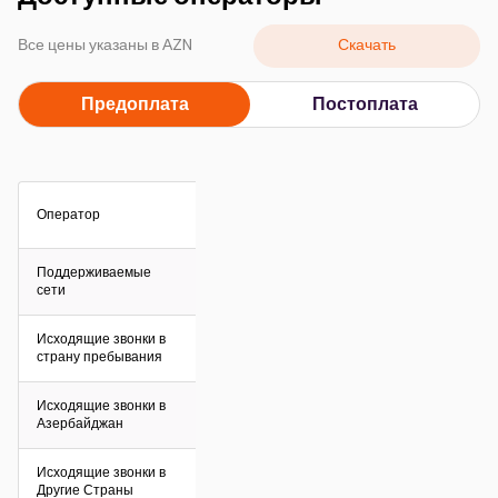
Кампании
Скачать
Все цены указаны в АZN
Поддержка
Предоплата
Постоплата
Оплата
Роуминг
Новое поколение
Оператор
Язык
Русский
Поддерживаемые
сети
Исходящие звонки в
страну пребывания
Исходящие звонки в
Азербайджан
Исходящие звонки в
Другие Страны