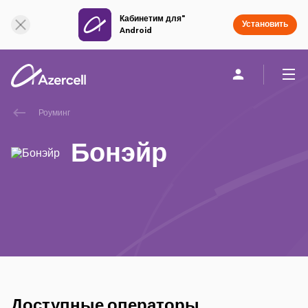
Кабинетим для"
Онлайн поддержка
Установить
Android
Роуминг
Частным клиентам
Бизнесу
О компании
Бонэйр
akart
Присоединяйся к Azercell
Тарифы и услуги
Приложения Azercell
Доступные операторы