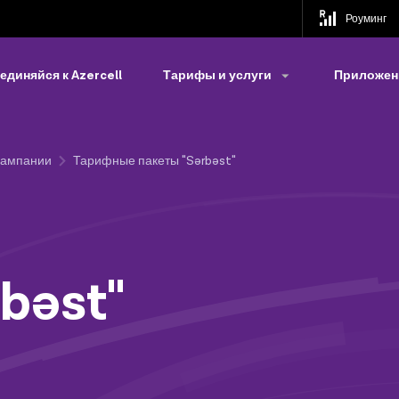
Роуминг
единяйся к Azercell
Тарифы и услуги
Приложени
Кампании
Тарифные пакеты "Sərbəst"
bəst"