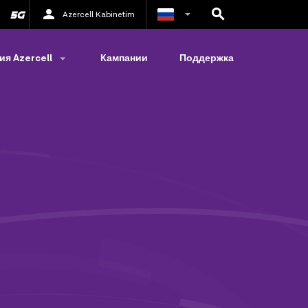
Azercell Kabinetim
Азербайджанский
я Azercell
Кампании
Поддержка
Английский