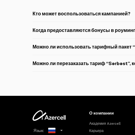
Кто может воспользоваться кампанией?
Кампания предназначена только для абонентов пос
Когда предоставляются бонусы в роуминг
Дополнительный интернет предоставляется вместе с
Можно ли использовать тарифный пакет 
пакет.
Если в номере абонента активен какой-либо роумин
Можно ли перезаказать тариф “Sərbəst”, 
рамках тарифа “Sərbəst”. Если пакет не отменен, а
тариф. Кроме того, при активном стандартном паке
Возможен повторный заказ тарифа “Sərbəst”, когда 
О компании
Академия Azercell
Язык:
Карьера