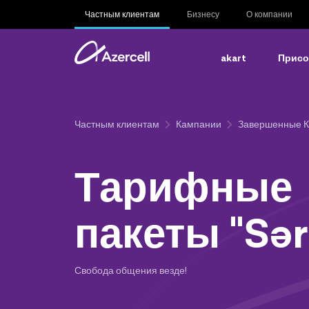
Частным клиентам
Бизнесу
О компании
akart
Присо
Частным клиентам
Кампании
Завершенные 
Тарифные
пакеты "Sər
Свобода общения везде!