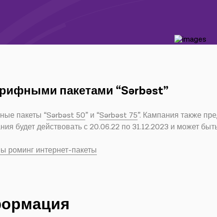
арифными пакетами “Sərbəst”
ные пакеты “
Sərbəst 50
” и “
Sərbəst 75
”. Кампания также пр
ния будет действовать с 20.06.22 по 31.12.2023 и может быт
ны роминг интернет-пакеты
формация