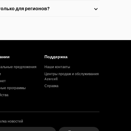
дназначено ли использование интернет-пакета в рамках “Ежедневный региональный пакет” только для регионов?
ании
Поддержка
альные предложения
Наши контакты
и
Центры продаж и обслуживания
Azercell
нет
Справка
ные программы
йства
ылка новостей