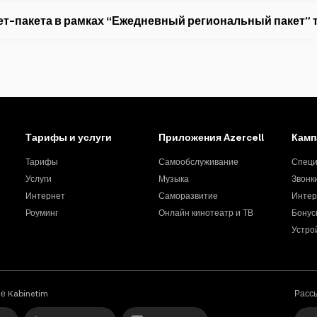
редназначен только для использования по всей стране.
Пре
ть не только в регионах, но и в Баку и на Абшероне.
Тарифы и услуги
Приложения Azercell
Камп
Тарифы
Самообслуживание
Специ
Услуги
Музыка
Звонк
Интернет
Саморазвитие
Интер
Роуминг
Онлайн кинотеатр и ТВ
Бонус
Устро
е Kabinetim
Расс