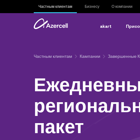
Частным клиентам
Бизнесу
О компании
akart
Присо
Частным клиентам
Кампании
Завершенные 
Ежедневн
региональ
пакет