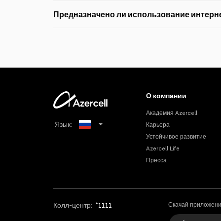
Интернет-пакет объемом 50МБ, входящий в пакет, п
Интернет-пакет, входящий в пакет, можно использова
О компании
Академия Azercell
Язык:
Карьера
Устойчивое развитие
Azerbaijani
Azercell Life
Пресса
English
Колл-центр:
*1111
Скачай приложени