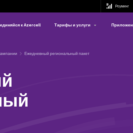
Роуминг
единяйся к Azercell
Тарифы и услуги
Приложени
Кампании
Ежедневный региональный пакет
ый
ный