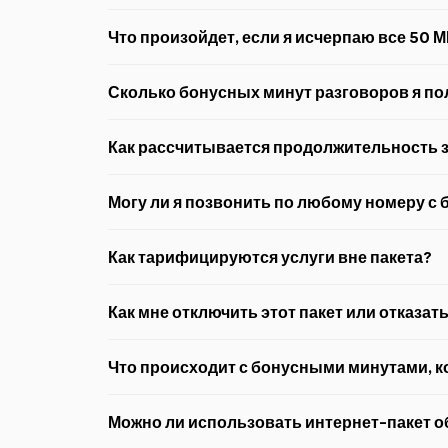
Ежедневный региональный пакет включает 50 МБ и
Что произойдет, если я исчерпаю все 50 
В этом случае произойдет автоматическое перенап
Сколько бонусных минут разговоров я пол
Пакет включает 500 минут разговоров внутри сети в
Как рассчитывается продолжительность 
Интервал тарификации звонков — 1 минута.
Могу ли я позвонить по любому номеру с 
Бонусные минуты можно использовать только для зв
Как тарифицируются услуги вне пакета?
Услуги вне пакета тарифицируются согласно тарифу
Как мне отключить этот пакет или отказат
Чтобы деактивировать или отказаться от подписки,
Что происходит с бонусными минутами, ко
Все бонусные минуты немедленно аннулируются, ес
Можно ли использовать интернет-пакет 