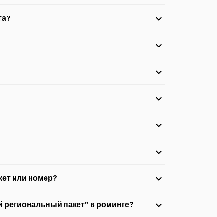
та?
ку и Абшерон.
мера.
YES
. SMS на номер 2552 стоит 0,50 AZN.
кет или номер?
номер.
 региональный пакет” в роминге?