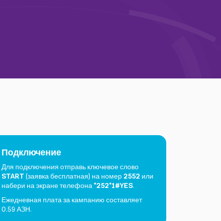
Подключение
Для подключения отправь ключевое слово
START
(заявка бесплатная) на номер
2552
или
набери на экране телефона
*252*1#YES
.
Ежедневная плата за кампанию составляет
0.59 АЗН.