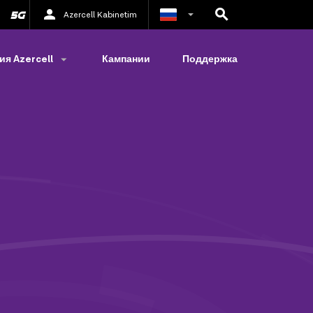
Azercell Kabinetim
Азербайджанский
я Azercell
Кампании
Поддержка
Английский