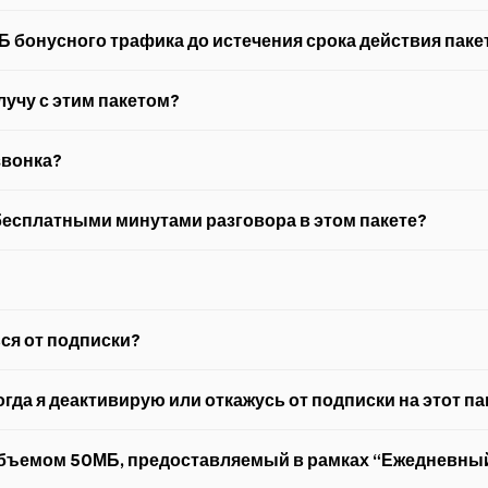
нтернета.
МБ бонусного трафика до истечения срока действия паке
равление на сайт
internet.azercell.com
для покупки нового пакета.
учу с этим пакетом?
 день. Этот бонус не распространяется на звонки, совершенные в Ба
звонка?
бесплатными минутами разговора в этом пакете?
онков внутри сети. Их нельзя применять для звонков на короткие но
 “Bölgə”.
ься от подписки?
 отправь SMS
STOP
на номер
2552
или набери на телефоне
*252*0#
гда я деактивирую или откажусь от подписки на этот па
ли абонент отменяет пакет, меняет тарифный план или переносит 
объемом 50МБ, предоставляемый в рамках “Ежедневный