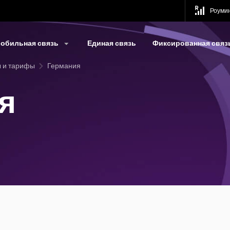
Роуми
обильная связь
Единая связь
Фиксированная связ
 и тарифы
Германия
я