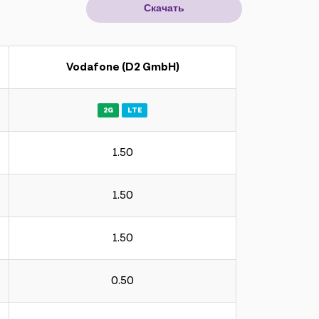
Скачать
Vodafone (D2 GmbH)
2G
LTE
1.50
1.50
1.50
0.50