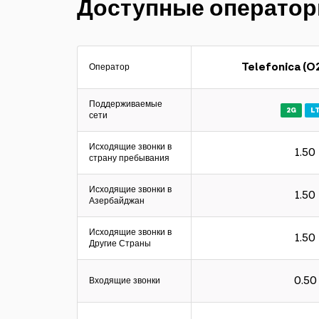
Доступные операто
Telefonica (O2
Оператор
Поддерживаемые
2G
L
сети
Исходящие звонки в
1.50
страну пребывания
Исходящие звонки в
1.50
Азербайджан
Исходящие звонки в
1.50
Другие Страны
0.50
Входящие звонки