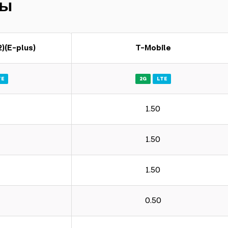
ры
)(E-plus)
T-Mobile
TE
2G
LTE
1.50
1.50
1.50
0.50