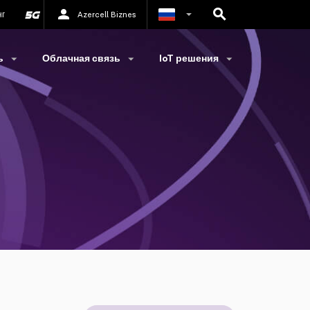
нг
Azercell Biznes
Азербайджанский
ь
Облачная связь
IoT решения
Английский