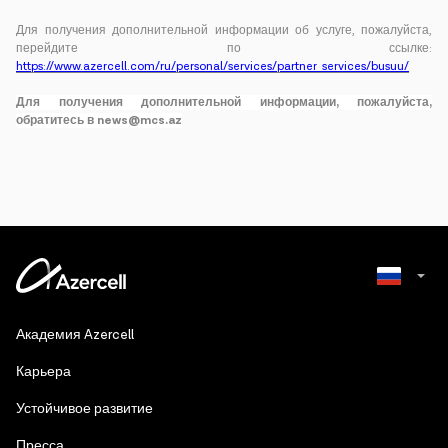
Для получения дополнительной информации об услуге, пожалуйста,
перейдите по ссылке:
https://www.azercell.com/ru/personal/services/partner_services/busuu/
Для получения дополнительной информации, пожалуйста,
обратитесь в news@mcs.az
Azerbaijani
Академия Azercell
English
Карьера
Устойчивое развитие
Пресса