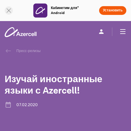
Кабинетим для"
Онлайн поддержка
Установить
Android
Частным клиентам
Бизнесу
О компании
Пресс-релизы
akart
Изучай иностранные
Социальная Ответственность
языки с Azercell!
Устойчивое развитие
07.02.2020
Карьера
Академия Azercell