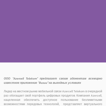
Пресса
Наши контакты
Оплата
Роуминг
Новое поколение
Язык
Русский
ООО "Azercell
Telekom" предлагает своим абонентам всемирно
известное приложение "Busuu" на выгодных условиях
Лидер на местном рынке мобильной связи Azercell Telekom в очередной
раз обогащает свой портфель цифровых продуктов. Компания Azercell,
нацеленная обеспечить доступное пользование безлимитными
возможностями передовых технологий, представляет виртуального