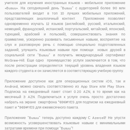
учителя для изучения иностранных языков - мобильное приложение
«Busuu». На сегодняшний день "Busuu" с аудиторией более 90 млн
пользователей входит в топ 10 лучших мобильных приложений,
представляющих аналогичный контент. Приложение позволяет
одновременно изучать 12 языков (английский, русский, итальянский,
немецкий, французский, испанский, португальский, китайский, японский,
турецкий, арабский и польский), совершенствовать знания по
грамматике, ускоренно развивать письменные навыки, восприятие на
слух и разговорную речь с помощью специально подготовленных
заданий, улучшить языковые навыки при помощи новых друзей в
социальной сети "Busuu" и получить международный сертификат
McGraw-Hill. Еще одно преимущество услуги заключается в том, что
после регистрации определяется текущий уровень владения языком
каждого студента и он зачисляется в соответствующую учебную группу.
Приложение доступное как для операционных систем iOS, так и
Android, можно скачать соответственно из App Store или Play Store.
Подписка на ежедневный пакет стоит 0.20 AZN, в то время как на
месячный 3 AZN. Подключиться к услуге очень просто: достаточно
набрать на экране смартфона *696#YES для подписки на ежедневный
пакет и *969#YES для ежемесячного пакета.
Приложение "Busuu" теперь доступно каждому С Azercell! Не упусти
возможность усовершенствовать языковые навыки с минимальными
затратами времени при помощи "Busuu"!