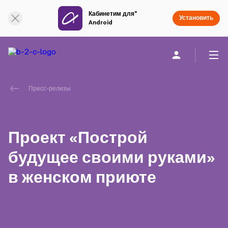
Кабинетим для"
Онлайн поддержка
Установить
Android
Частным клиентам
Бизнесу
О компании
Пресс-релизы
akart
Проект «Построй
Социальная Ответственность
будущее своими руками»
в женском приюте
Устойчивое развитие
Карьера
Академия Azercell