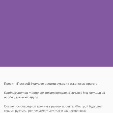
Пресса
Наши контакты
Оплата
Роуминг
Новое поколение
Язык
Русский
Проект «Построй будущее своими руками» в женском приюте
Продолжаются тренинги, организованные Azercell для женщин из
особо
уязвимых
групп
Состоялся очередной тренинг в рамках проекта «Построй будущее
своими руками», реализуемого Azercell и Общественным