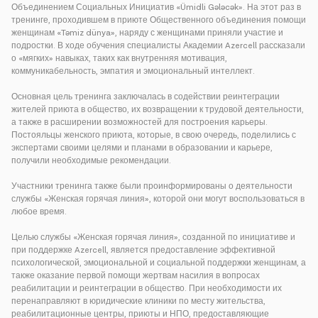
Объединением Социальных Инициатив «Ümidli Gələcək». На этот раз в
тренинге, проходившем в приюте Общественного объединения помощи
женщинам «Təmiz dünya», наряду с женщинами приняли участие и
подростки. В ходе обучения специалисты Академии Azercell рассказали
о «мягких» навыках, таких как внутренняя мотивация,
коммуникабельность, эмпатия и эмоциональный интеллект.
Основная цель тренинга заключалась в содействии реинтеграции
жителей приюта в общество, их возвращении к трудовой деятельности,
а также в расширении возможностей для построения карьеры.
Постояльцы женского приюта, которые, в свою очередь, поделились с
экспертами своими целями и планами в образовании и карьере,
получили необходимые рекомендации.
Участники тренинга также были проинформированы о деятельности
службы «Женская горячая линия», которой они могут воспользоваться в
любое время.
Целью службы «Женская горячая линия», созданной по инициативе и
при поддержке Azercell, является предоставление эффективной
психологической, эмоциональной и социальной поддержки женщинам, а
также оказание первой помощи жертвам насилия в вопросах
реабилитации и реинтеграции в общество. При необходимости их
перенаправляют в юридические клиники по месту жительства,
реабилитационные центры, приюты и НПО, предоставляющие