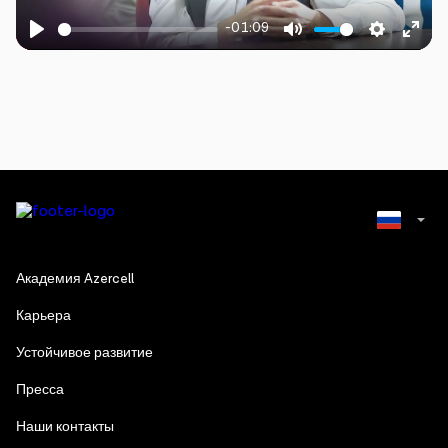
-01:09
Play
Mute
Settings
Ente
fulls
Azerbaijani
Академия Azercell
English
Карьера
Устойчивое развитие
Пресса
Наши контакты