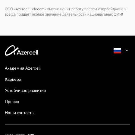
ООО «Azercell Telecom» высоко ценит работу прессы Азербайджана и
всегда придает особое значение деятельности национальных СМИ!
Azerbaijani
Академия Azercell
English
Карьера
Устойчивое развитие
Пресса
Наши контакты