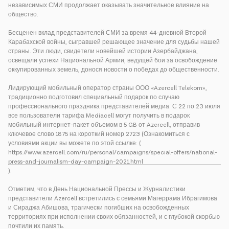
независимых СМИ продолжает оказывать значительное влияние на
общество.
Бесценен вклад представителей СМИ за время 44-дневной Второй
Карабахской войны, сыгравшей решающее значение для судьбы нашей
страны. Эти люди, свидетели новейшей истории Азербайджана,
освещали успехи Национальной Армии, ведущей бои за освобождение
оккупированных земель, донося новости о победах до общественности.
Лидирующий мобильный оператор страны ООО «Azercell Telekom»,
традиционно подготовил специальный подарок по случаю
профессионального праздника представителей медиа. С 22 по 23 июля
все пользователи тарифа Mediacell могут получить в подарок
мобильный интернет-пакет объемом в 5 GB от Azercell, отправив
ключевое слово 1875 на короткий номер 2723 (Ознакомиться с
условиями акции вы можете по этой ссылке: (
https://www.azercell.com/ru/personal/campaigns/special-offers/national-
press-and-journalism-day-campaign-2021.html
).
Отметим, что в День Национальной Прессы и Журналистики
представители Azercell встретились с семьями Магеррама Ибрагимова
и Сираджа Абишова, трагически погибших на освобожденных
территориях при исполнении своих обязанностей, и с глубокой скорбью
почтили их память.