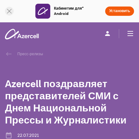
Кабинетим для"
Онлайн поддержка
Установить
Android
Частным клиентам
Бизнесу
О компании
Пресс-релизы
akart
Azercell поздравляет
Социальная Ответственность
представителей СМИ с
Днем Национальной
Устойчивое развитие
Прессы и Журналистики
Карьера
22.07.2021
Академия Azercell