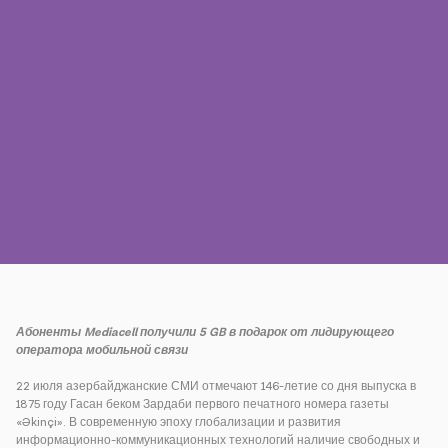
Пресса
Наши контакты
Оплата
Роуминг
Новое поколение
Язык
Русский
Абоненты
Mediacell
получили 5
GB
в подарок от лидирующего
оператора мобильной связи
22 июля азербайджанские СМИ отмечают 146-летие со дня выпуска в
1875 году Гасан беком Зардаби первого печатного номера газеты
«Əkinçi». В современную эпоху глобализации и развития
информационно-коммуникационных технологий наличие свободных и